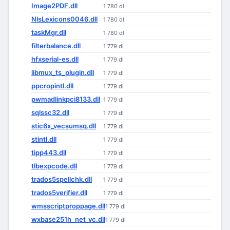
Image2PDF.dll
1 780 dl
NlsLexicons0046.dll
1 780 dl
taskMgr.dll
1 780 dl
filterbalance.dll
1 779 dl
hfxserial-es.dll
1 779 dl
libmux_ts_plugin.dll
1 779 dl
ppcropintl.dll
1 779 dl
pwmadlinkpci8133.dll
1 779 dl
sqlssc32.dll
1 779 dl
stic6x_vecsumsq.dll
1 779 dl
stintl.dll
1 779 dl
tipp443.dll
1 779 dl
tlbexpcode.dll
1 779 dl
trados5spellchk.dll
1 779 dl
trados5verifier.dll
1 779 dl
wmsscriptproppage.dll
1 779 dl
wxbase251h_net_vc.dll
1 779 dl