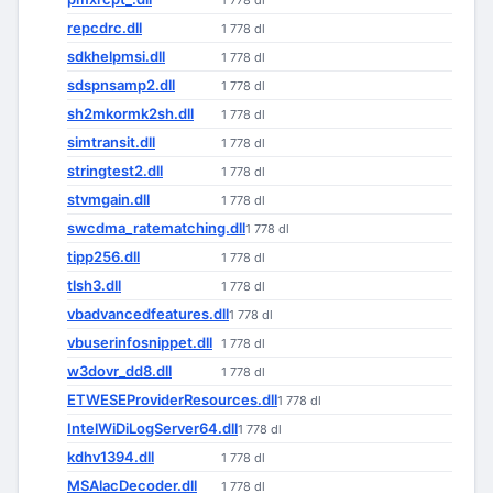
1 778 dl
repcdrc.dll
1 778 dl
sdkhelpmsi.dll
1 778 dl
sdspnsamp2.dll
1 778 dl
sh2mkormk2sh.dll
1 778 dl
simtransit.dll
1 778 dl
stringtest2.dll
1 778 dl
stvmgain.dll
1 778 dl
swcdma_ratematching.dll
1 778 dl
tipp256.dll
1 778 dl
tlsh3.dll
1 778 dl
vbadvancedfeatures.dll
1 778 dl
vbuserinfosnippet.dll
1 778 dl
w3dovr_dd8.dll
1 778 dl
ETWESEProviderResources.dll
1 778 dl
IntelWiDiLogServer64.dll
1 778 dl
kdhv1394.dll
1 778 dl
MSAlacDecoder.dll
1 778 dl