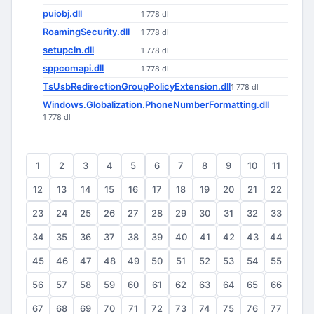
puiobj.dll
1 778 dl
RoamingSecurity.dll
1 778 dl
setupcln.dll
1 778 dl
sppcomapi.dll
1 778 dl
TsUsbRedirectionGroupPolicyExtension.dll
1 778 dl
Windows.Globalization.PhoneNumberFormatting.dll
1 778 dl
1
2
3
4
5
6
7
8
9
10
11
12
13
14
15
16
17
18
19
20
21
22
23
24
25
26
27
28
29
30
31
32
33
34
35
36
37
38
39
40
41
42
43
44
45
46
47
48
49
50
51
52
53
54
55
56
57
58
59
60
61
62
63
64
65
66
67
68
69
70
71
72
73
74
75
76
77