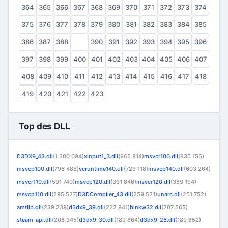
364
365
366
367
368
369
370
371
372
373
374
375
376
377
378
379
380
381
382
383
384
385
386
387
388
389
390
391
392
393
394
395
396
397
398
399
400
401
402
403
404
405
406
407
408
409
410
411
412
413
414
415
416
417
418
419
420
421
422
423
Top des DLL
D3DX9_43.dll
(1 300 094)
xinput1_3.dll
(965 814)
msvcr100.dll
(835 156)
msvcp100.dll
(796 488)
vcruntime140.dll
(729 118)
msvcp140.dll
(603 264)
msvcr110.dll
(591 740)
msvcp120.dll
(391 846)
msvcr120.dll
(389 194)
msvcp110.dll
(295 527)
D3DCompiler_43.dll
(259 521)
unarc.dll
(251 752)
amtlib.dll
(239 238)
d3dx9_39.dll
(222 941)
binkw32.dll
(207 565)
steam_api.dll
(206 345)
d3dx9_30.dll
(189 864)
d3dx9_26.dll
(189 652)