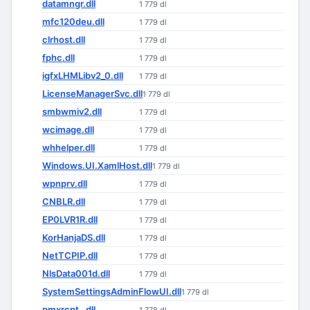
datamngr.dll
1 779 dl
mfc120deu.dll
1 779 dl
clrhost.dll
1 779 dl
fphc.dll
1 779 dl
igfxLHMLibv2_0.dll
1 779 dl
LicenseManagerSvc.dll
1 779 dl
smbwmiv2.dll
1 779 dl
wcimage.dll
1 779 dl
whhelper.dll
1 779 dl
Windows.UI.XamlHost.dll
1 779 dl
wpnprv.dll
1 779 dl
CNBLR.dll
1 779 dl
EP0LVR1R.dll
1 779 dl
KorHanjaDS.dll
1 779 dl
NetTCPIP.dll
1 779 dl
NlsData001d.dll
1 779 dl
SystemSettingsAdminFlowUI.dll
1 779 dl
pmxrcpt_.dll