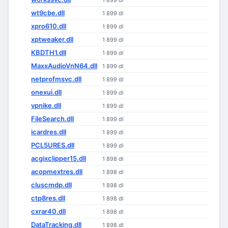
1 899 dl
wt9cbe.dll
1 899 dl
xpro610.dll
1 899 dl
xptweaker.dll
1 899 dl
KBDTH1.dll
1 899 dl
MaxxAudioVnN64.dll
1 899 dl
netprofmsvc.dll
1 899 dl
onexui.dll
1 899 dl
vpnike.dll
1 899 dl
FileSearch.dll
1 899 dl
icardres.dll
1 899 dl
PCL5URES.dll
1 899 dl
acgixclipper15.dll
1 898 dl
acopmextres.dll
1 898 dl
cluscmdp.dll
1 898 dl
ctp8res.dll
1 898 dl
cxrar40.dll
1 898 dl
DataTracking.dll
1 898 dl