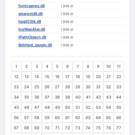
fontcapres.dll
1 898 dl
gearextdll.dll
1 898 dl
hpgt53tk.dll
1 898 dl
InsWanAtw.dll
1 898 dl
IPathObject.dll
1 898 dl
libhttpd_plugin.dll
1 898 dl
1
2
3
4
5
6
7
8
9
10
11
12
13
14
15
16
17
18
19
20
21
22
23
24
25
26
27
28
29
30
31
32
33
34
35
36
37
38
39
40
41
42
43
44
45
46
47
48
49
50
51
52
53
54
55
56
57
58
59
60
61
62
63
64
65
66
67
68
69
70
71
72
73
74
75
76
77