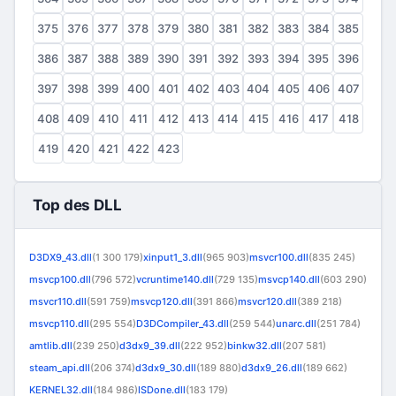
375
376
377
378
379
380
381
382
383
384
385
386
387
388
389
390
391
392
393
394
395
396
397
398
399
400
401
402
403
404
405
406
407
408
409
410
411
412
413
414
415
416
417
418
419
420
421
422
423
Top des DLL
D3DX9_43.dll
(1 300 179)
xinput1_3.dll
(965 903)
msvcr100.dll
(835 245)
msvcp100.dll
(796 572)
vcruntime140.dll
(729 135)
msvcp140.dll
(603 290)
msvcr110.dll
(591 759)
msvcp120.dll
(391 866)
msvcr120.dll
(389 218)
msvcp110.dll
(295 554)
D3DCompiler_43.dll
(259 544)
unarc.dll
(251 784)
amtlib.dll
(239 250)
d3dx9_39.dll
(222 952)
binkw32.dll
(207 581)
steam_api.dll
(206 374)
d3dx9_30.dll
(189 880)
d3dx9_26.dll
(189 662)
KERNEL32.dll
(184 986)
ISDone.dll
(183 179)