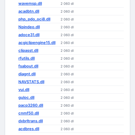
wavemsp.dll
2 060 dl
acadbtn.dll
2 060 dl
php_pdo_oci8.dll
2 060 dl
Npindeo.dll
2 060 dl
adoce31.dll
2 060 dl
acgiclipengine15.dll
2 060 dl
clipasst.dll
2 060 dl
rfutils.dll
2 060 dl
fsabout.dll
2 060 dl
diagnt.dll
2 060 dl
NAVSTATS.dll
2 060 dl
vui.dll
2 060 dl
guloc.dll
2 060 dl
pacp3260.dll
2 060 dl
cnmf50.dll
2 060 dl
dxbrltrans.dll
2 060 dl
acdbres.dll
2 060 dl