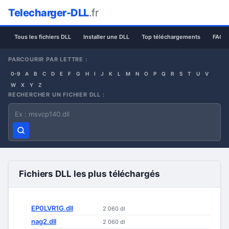
Telecharger-DLL
.fr
Tous les fichiers DLL
Installer une DLL
Top téléchargements
FAQ /
PARCOURIR PAR LETTRE :
0-9
A
B
C
D
E
F
G
H
I
J
K
L
M
N
O
P
Q
R
S
T
U
V
W
X
Y
Z
RECHERCHER UN FICHIER DLL :
Nom du fichier DLL
Fichiers DLL les plus téléchargés
EP0LVR1G.dll
2 060 dl
nag2.dll
2 060 dl