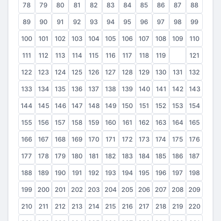
78
79
80
81
82
83
84
85
86
87
88
89
90
91
92
93
94
95
96
97
98
99
100
101
102
103
104
105
106
107
108
109
110
111
112
113
114
115
116
117
118
119
120
121
122
123
124
125
126
127
128
129
130
131
132
133
134
135
136
137
138
139
140
141
142
143
144
145
146
147
148
149
150
151
152
153
154
155
156
157
158
159
160
161
162
163
164
165
166
167
168
169
170
171
172
173
174
175
176
177
178
179
180
181
182
183
184
185
186
187
188
189
190
191
192
193
194
195
196
197
198
199
200
201
202
203
204
205
206
207
208
209
210
211
212
213
214
215
216
217
218
219
220