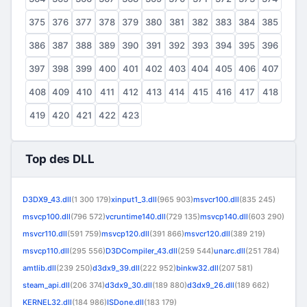
375
376
377
378
379
380
381
382
383
384
385
386
387
388
389
390
391
392
393
394
395
396
397
398
399
400
401
402
403
404
405
406
407
408
409
410
411
412
413
414
415
416
417
418
419
420
421
422
423
Top des DLL
D3DX9_43.dll
(1 300 179)
xinput1_3.dll
(965 903)
msvcr100.dll
(835 245)
msvcp100.dll
(796 572)
vcruntime140.dll
(729 135)
msvcp140.dll
(603 290)
msvcr110.dll
(591 759)
msvcp120.dll
(391 866)
msvcr120.dll
(389 219)
msvcp110.dll
(295 556)
D3DCompiler_43.dll
(259 544)
unarc.dll
(251 784)
amtlib.dll
(239 250)
d3dx9_39.dll
(222 952)
binkw32.dll
(207 581)
steam_api.dll
(206 374)
d3dx9_30.dll
(189 880)
d3dx9_26.dll
(189 662)
KERNEL32.dll
(184 986)
ISDone.dll
(183 179)