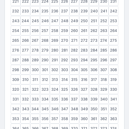
221
222
223
224
225
226
227
228
229
230
231
232
233
234
235
236
237
238
239
240
241
242
243
244
245
246
247
248
249
250
251
252
253
254
255
256
257
258
259
260
261
262
263
264
265
266
267
268
269
270
271
272
273
274
275
276
277
278
279
280
281
282
283
284
285
286
287
288
289
290
291
292
293
294
295
296
297
298
299
300
301
302
303
304
305
306
307
308
309
310
311
312
313
314
315
316
317
318
319
320
321
322
323
324
325
326
327
328
329
330
331
332
333
334
335
336
337
338
339
340
341
342
343
344
345
346
347
348
349
350
351
352
353
354
355
356
357
358
359
360
361
362
363
364
365
366
367
368
369
370
371
372
373
374