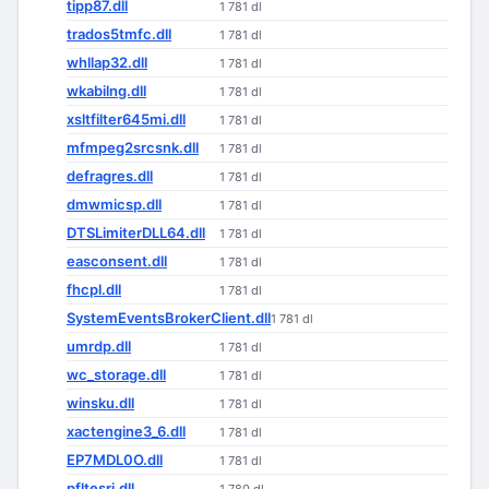
tipp87.dll
1 781 dl
trados5tmfc.dll
1 781 dl
whllap32.dll
1 781 dl
wkabilng.dll
1 781 dl
xsltfilter645mi.dll
1 781 dl
mfmpeg2srcsnk.dll
1 781 dl
defragres.dll
1 781 dl
dmwmicsp.dll
1 781 dl
DTSLimiterDLL64.dll
1 781 dl
easconsent.dll
1 781 dl
fhcpl.dll
1 781 dl
SystemEventsBrokerClient.dll
1 781 dl
umrdp.dll
1 781 dl
wc_storage.dll
1 781 dl
winsku.dll
1 781 dl
xactengine3_6.dll
1 781 dl
EP7MDL0O.dll
1 781 dl
pfltesri.dll