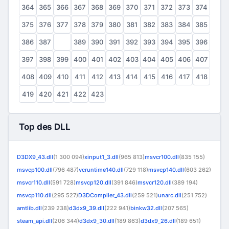
364
365
366
367
368
369
370
371
372
373
374
375
376
377
378
379
380
381
382
383
384
385
386
387
388
389
390
391
392
393
394
395
396
397
398
399
400
401
402
403
404
405
406
407
408
409
410
411
412
413
414
415
416
417
418
419
420
421
422
423
Top des DLL
D3DX9_43.dll
(1 300 094)
xinput1_3.dll
(965 813)
msvcr100.dll
(835 155)
msvcp100.dll
(796 487)
vcruntime140.dll
(729 118)
msvcp140.dll
(603 262)
msvcr110.dll
(591 728)
msvcp120.dll
(391 846)
msvcr120.dll
(389 194)
msvcp110.dll
(295 527)
D3DCompiler_43.dll
(259 521)
unarc.dll
(251 752)
amtlib.dll
(239 238)
d3dx9_39.dll
(222 941)
binkw32.dll
(207 565)
steam_api.dll
(206 344)
d3dx9_30.dll
(189 863)
d3dx9_26.dll
(189 651)