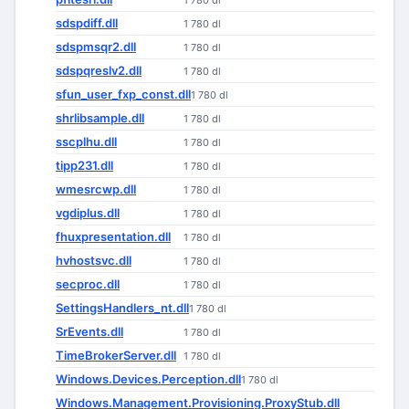
1 780 dl
sdspdiff.dll
1 780 dl
sdspmsqr2.dll
1 780 dl
sdspqreslv2.dll
1 780 dl
sfun_user_fxp_const.dll
1 780 dl
shrlibsample.dll
1 780 dl
sscplhu.dll
1 780 dl
tipp231.dll
1 780 dl
wmesrcwp.dll
1 780 dl
vgdiplus.dll
1 780 dl
fhuxpresentation.dll
1 780 dl
hvhostsvc.dll
1 780 dl
secproc.dll
1 780 dl
SettingsHandlers_nt.dll
1 780 dl
SrEvents.dll
1 780 dl
TimeBrokerServer.dll
1 780 dl
Windows.Devices.Perception.dll
1 780 dl
Windows.Management.Provisioning.ProxyStub.dll