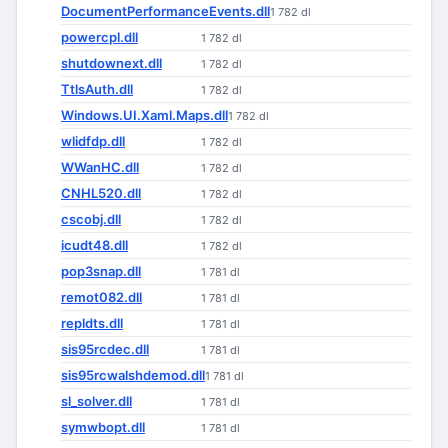
DocumentPerformanceEvents.dll
1 782 dl
powercpl.dll
1 782 dl
shutdownext.dll
1 782 dl
TtlsAuth.dll
1 782 dl
Windows.UI.Xaml.Maps.dll
1 782 dl
wlidfdp.dll
1 782 dl
WWanHC.dll
1 782 dl
CNHL520.dll
1 782 dl
cscobj.dll
1 782 dl
icudt48.dll
1 782 dl
pop3snap.dll
1 781 dl
remot082.dll
1 781 dl
repldts.dll
1 781 dl
sis95rcdec.dll
1 781 dl
sis95rcwalshdemod.dll
1 781 dl
sl_solver.dll
1 781 dl
symwbopt.dll
1 781 dl