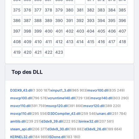
375
376
377
378
379
380
381
382
383
384
385
386
387
388
389
390
391
392
393
394
395
396
397
398
399
400
401
402
403
404
405
406
407
408
409
410
411
412
413
414
415
416
417
418
419
420
421
422
423
Top des DLL
D3DX9_43.dll
(1 300 187)
xinput1_3.dll
(965 903)
msvcr100.dll
(835 249)
msvcp100.dll
(796 578)
vcruntime140.dll
(729 138)
msvcp140.dll
(603 290)
msvcr110.dll
(591 759)
msvcp120.dll
(391 866)
msvcr120.dll
(389 220)
msvcp110.dll
(295 556)
D3DCompiler_43.dll
(259 546)
unarc.dll
(251 784)
amtlib.dll
(239 251)
d3dx9_39.dll
(222 952)
binkw32.dll
(207 581)
steam_api.dll
(206 377)
d3dx9_30.dll
(189 882)
d3dx9_26.dll
(189 664)
KERNEL32.dll
(184 988)
ISDone.dll
(183 180)