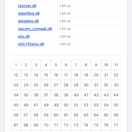
tserver.dll
1 811 dl
wkprflng.dll
1 811 dl
wksblng.dll
1 811 dl
xpcom_compat.dll
1 811 dl
otu.dll
1 811 dl
mfc110enu.dll
1 811 dl
1
2
3
4
5
6
7
8
9
10
11
12
13
14
15
16
17
18
19
20
21
22
23
24
25
26
27
28
29
30
31
32
33
34
35
36
37
38
39
40
41
42
43
44
45
46
47
48
49
50
51
52
53
54
55
56
57
58
59
60
61
62
63
64
65
66
67
68
69
70
71
72
73
74
75
76
77