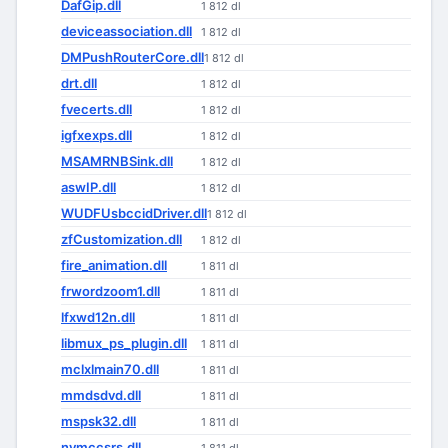
DafGip.dll
1 812 dl
deviceassociation.dll
1 812 dl
DMPushRouterCore.dll
1 812 dl
drt.dll
1 812 dl
fvecerts.dll
1 812 dl
igfxexps.dll
1 812 dl
MSAMRNBSink.dll
1 812 dl
aswIP.dll
1 812 dl
WUDFUsbccidDriver.dll
1 812 dl
zfCustomization.dll
1 812 dl
fire_animation.dll
1 811 dl
frwordzoom1.dll
1 811 dl
lfxwd12n.dll
1 811 dl
libmux_ps_plugin.dll
1 811 dl
mclxlmain70.dll
1 811 dl
mmdsdvd.dll
1 811 dl
mspsk32.dll
1 811 dl
nvmccsrs.dll