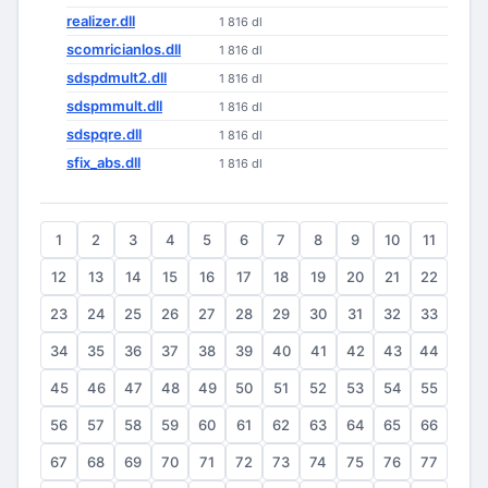
realizer.dll
1 816 dl
scomricianlos.dll
1 816 dl
sdspdmult2.dll
1 816 dl
sdspmmult.dll
1 816 dl
sdspqre.dll
1 816 dl
sfix_abs.dll
1 816 dl
1
2
3
4
5
6
7
8
9
10
11
12
13
14
15
16
17
18
19
20
21
22
23
24
25
26
27
28
29
30
31
32
33
34
35
36
37
38
39
40
41
42
43
44
45
46
47
48
49
50
51
52
53
54
55
56
57
58
59
60
61
62
63
64
65
66
67
68
69
70
71
72
73
74
75
76
77