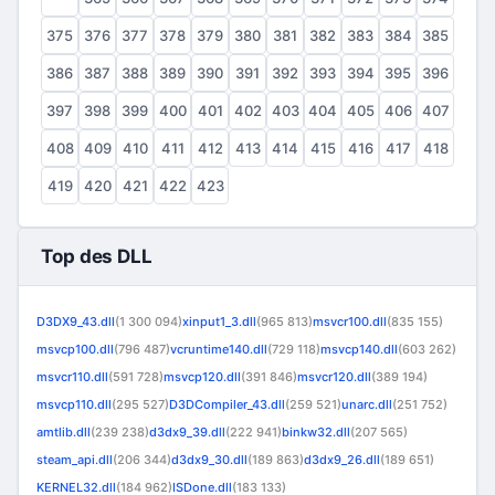
375
376
377
378
379
380
381
382
383
384
385
386
387
388
389
390
391
392
393
394
395
396
397
398
399
400
401
402
403
404
405
406
407
408
409
410
411
412
413
414
415
416
417
418
419
420
421
422
423
Top des DLL
D3DX9_43.dll
(1 300 094)
xinput1_3.dll
(965 813)
msvcr100.dll
(835 155)
msvcp100.dll
(796 487)
vcruntime140.dll
(729 118)
msvcp140.dll
(603 262)
msvcr110.dll
(591 728)
msvcp120.dll
(391 846)
msvcr120.dll
(389 194)
msvcp110.dll
(295 527)
D3DCompiler_43.dll
(259 521)
unarc.dll
(251 752)
amtlib.dll
(239 238)
d3dx9_39.dll
(222 941)
binkw32.dll
(207 565)
steam_api.dll
(206 344)
d3dx9_30.dll
(189 863)
d3dx9_26.dll
(189 651)
KERNEL32.dll
(184 962)
ISDone.dll
(183 133)