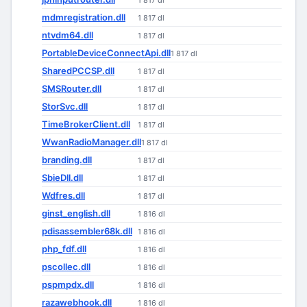
1 817 dl
mdmregistration.dll
1 817 dl
ntvdm64.dll
1 817 dl
PortableDeviceConnectApi.dll
1 817 dl
SharedPCCSP.dll
1 817 dl
SMSRouter.dll
1 817 dl
StorSvc.dll
1 817 dl
TimeBrokerClient.dll
1 817 dl
WwanRadioManager.dll
1 817 dl
branding.dll
1 817 dl
SbieDll.dll
1 817 dl
Wdfres.dll
1 817 dl
ginst_english.dll
1 816 dl
pdisassembler68k.dll
1 816 dl
php_fdf.dll
1 816 dl
pscollec.dll
1 816 dl
pspmpdx.dll
1 816 dl
razawebhook.dll
1 816 dl