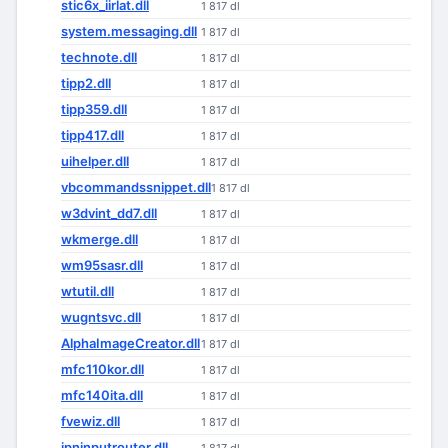
stic6x_iirlat.dll
1 817 dl
system.messaging.dll
1 817 dl
technote.dll
1 817 dl
tipp2.dll
1 817 dl
tipp359.dll
1 817 dl
tipp417.dll
1 817 dl
uihelper.dll
1 817 dl
vbcommandssnippet.dll
1 817 dl
w3dvint_dd7.dll
1 817 dl
wkmerge.dll
1 817 dl
wm95sasr.dll
1 817 dl
wtutil.dll
1 817 dl
wugntsvc.dll
1 817 dl
AlphaImageCreator.dll
1 817 dl
mfc110kor.dll
1 817 dl
mfc140ita.dll
1 817 dl
fvewiz.dll
1 817 dl
jpninputrouter.dll