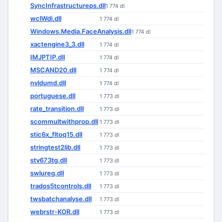
SyncInfrastructureps.dll
1 774 dl
wclWdi.dll
1 774 dl
Windows.Media.FaceAnalysis.dll
1 774 dl
xactengine3_3.dll
1 774 dl
IMJPTIP.dll
1 774 dl
MSCAND20.dll
1 774 dl
nvldumd.dll
1 774 dl
portuguese.dll
1 773 dl
rate_transition.dll
1 773 dl
scommultwithprop.dll
1 773 dl
stic6x_fltoq15.dll
1 773 dl
stringtest2lib.dll
1 773 dl
stv673tg.dll
1 773 dl
swlureg.dll
1 773 dl
trados5tcontrols.dll
1 773 dl
twsbatchanalyse.dll
1 773 dl
webrstr-KOR.dll
1 773 dl