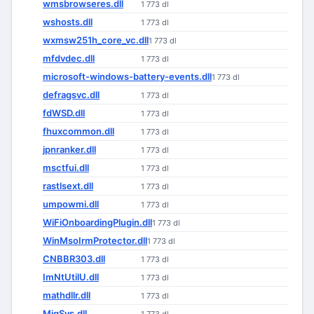
wmsbrowseres.dll
1 773 dl
wshosts.dll
1 773 dl
wxmsw251h_core_vc.dll
1 773 dl
mfdvdec.dll
1 773 dl
microsoft-windows-battery-events.dll
1 773 dl
defragsvc.dll
1 773 dl
fdWSD.dll
1 773 dl
fhuxcommon.dll
1 773 dl
jpnranker.dll
1 773 dl
msctfui.dll
1 773 dl
rastlsext.dll
1 773 dl
umpowmi.dll
1 773 dl
WiFiOnboardingPlugin.dll
1 773 dl
WinMsoIrmProtector.dll
1 773 dl
CNBBR303.dll
1 773 dl
ImNtUtilU.dll
1 773 dl
mathdllr.dll
1 773 dl
MigSys.dll