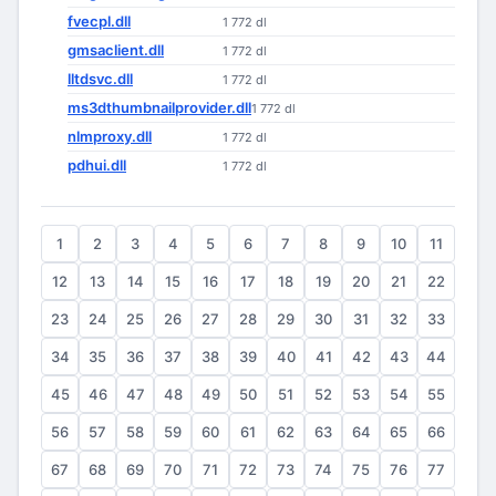
fvecpl.dll
1 772 dl
gmsaclient.dll
1 772 dl
lltdsvc.dll
1 772 dl
ms3dthumbnailprovider.dll
1 772 dl
nlmproxy.dll
1 772 dl
pdhui.dll
1 772 dl
1
2
3
4
5
6
7
8
9
10
11
12
13
14
15
16
17
18
19
20
21
22
23
24
25
26
27
28
29
30
31
32
33
34
35
36
37
38
39
40
41
42
43
44
45
46
47
48
49
50
51
52
53
54
55
56
57
58
59
60
61
62
63
64
65
66
67
68
69
70
71
72
73
74
75
76
77