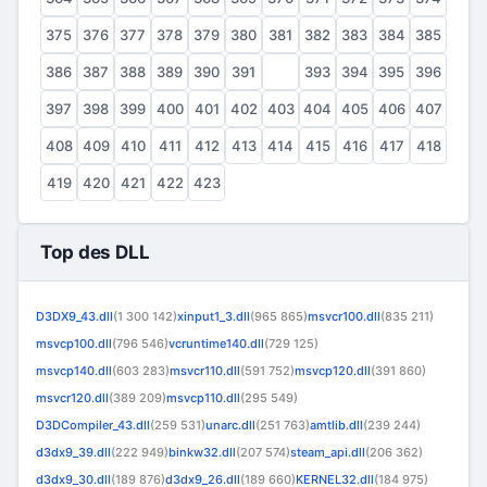
375
376
377
378
379
380
381
382
383
384
385
386
387
388
389
390
391
392
393
394
395
396
397
398
399
400
401
402
403
404
405
406
407
408
409
410
411
412
413
414
415
416
417
418
419
420
421
422
423
Top des DLL
D3DX9_43.dll
(1 300 142)
xinput1_3.dll
(965 865)
msvcr100.dll
(835 211)
msvcp100.dll
(796 546)
vcruntime140.dll
(729 125)
msvcp140.dll
(603 283)
msvcr110.dll
(591 752)
msvcp120.dll
(391 860)
msvcr120.dll
(389 209)
msvcp110.dll
(295 549)
D3DCompiler_43.dll
(259 531)
unarc.dll
(251 763)
amtlib.dll
(239 244)
d3dx9_39.dll
(222 949)
binkw32.dll
(207 574)
steam_api.dll
(206 362)
d3dx9_30.dll
(189 876)
d3dx9_26.dll
(189 660)
KERNEL32.dll
(184 975)