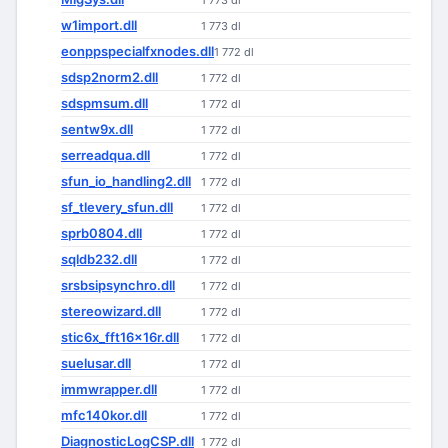
1 773 dl
w1import.dll
1 773 dl
eonppspecialfxnodes.dll
1 772 dl
sdsp2norm2.dll
1 772 dl
sdspmsum.dll
1 772 dl
sentw9x.dll
1 772 dl
serreadqua.dll
1 772 dl
sfun_io_handling2.dll
1 772 dl
sf_tlevery_sfun.dll
1 772 dl
sprb0804.dll
1 772 dl
sqldb232.dll
1 772 dl
srsbsipsynchro.dll
1 772 dl
stereowizard.dll
1 772 dl
stic6x_fft16x16r.dll
1 772 dl
suelusar.dll
1 772 dl
immwrapper.dll
1 772 dl
mfc140kor.dll
1 772 dl
DiagnosticLogCSP.dll
1 772 dl