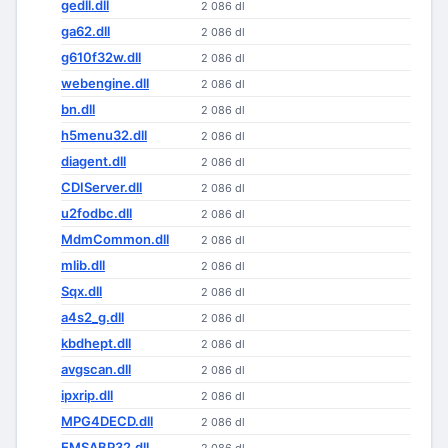
gedll.dll
2 086 dl
ga62.dll
2 086 dl
g610f32w.dll
2 086 dl
webengine.dll
2 086 dl
bn.dll
2 086 dl
h5menu32.dll
2 086 dl
diagent.dll
2 086 dl
CDIServer.dll
2 086 dl
u2fodbc.dll
2 086 dl
MdmCommon.dll
2 086 dl
mlib.dll
2 086 dl
Sqx.dll
2 086 dl
a4s2_g.dll
2 086 dl
kbdhept.dll
2 086 dl
avgscan.dll
2 086 dl
ipxrip.dll
2 086 dl
MPG4DECD.dll
2 086 dl
EMSABP32.dll