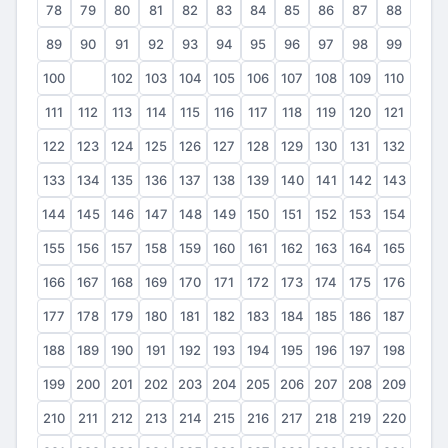
78
79
80
81
82
83
84
85
86
87
88
89
90
91
92
93
94
95
96
97
98
99
100
101
102
103
104
105
106
107
108
109
110
111
112
113
114
115
116
117
118
119
120
121
122
123
124
125
126
127
128
129
130
131
132
133
134
135
136
137
138
139
140
141
142
143
144
145
146
147
148
149
150
151
152
153
154
155
156
157
158
159
160
161
162
163
164
165
166
167
168
169
170
171
172
173
174
175
176
177
178
179
180
181
182
183
184
185
186
187
188
189
190
191
192
193
194
195
196
197
198
199
200
201
202
203
204
205
206
207
208
209
210
211
212
213
214
215
216
217
218
219
220