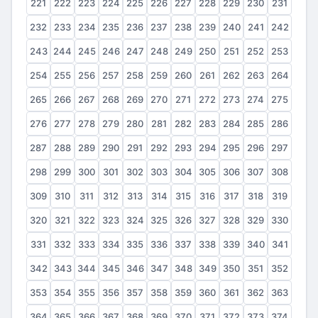
221
222
223
224
225
226
227
228
229
230
231
232
233
234
235
236
237
238
239
240
241
242
243
244
245
246
247
248
249
250
251
252
253
254
255
256
257
258
259
260
261
262
263
264
265
266
267
268
269
270
271
272
273
274
275
276
277
278
279
280
281
282
283
284
285
286
287
288
289
290
291
292
293
294
295
296
297
298
299
300
301
302
303
304
305
306
307
308
309
310
311
312
313
314
315
316
317
318
319
320
321
322
323
324
325
326
327
328
329
330
331
332
333
334
335
336
337
338
339
340
341
342
343
344
345
346
347
348
349
350
351
352
353
354
355
356
357
358
359
360
361
362
363
364
365
366
367
368
369
370
371
372
373
374