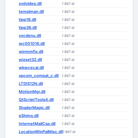
svdvideo.dll
1 867 dl
templman.dll
1 867 dl
tipp18.dll
1 867 dl
tipp36.dll
1 867 dl
vxcdenu.dll
1 867 dl
wc001016.dll
1 867 dl
winmmfix.dll
1 867 dl
wizset32.dll
1 867 dl
wkwcecal.dll
1 867 dl
xpcom_compat_c.dll
1 867 dl
LTDIS12N.dll
1 867 dl
MotionMgr.dll
1 867 dl
QtScriptTools4.dll
1 867 dl
ShaderMagic.dll
1 867 dl
eShims.dll
1 867 dl
InternetMailCsp.dll
1 867 dl
LocationWinPalMisc.dll
1 867 dl