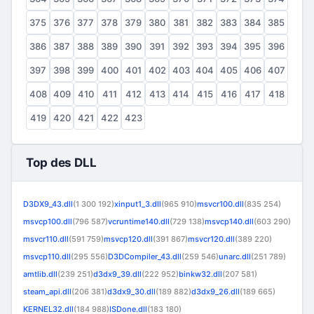
375
376
377
378
379
380
381
382
383
384
385
386
387
388
389
390
391
392
393
394
395
396
397
398
399
400
401
402
403
404
405
406
407
408
409
410
411
412
413
414
415
416
417
418
419
420
421
422
423
Top des DLL
D3DX9_43.dll
(1 300 192)
xinput1_3.dll
(965 910)
msvcr100.dll
(835 254)
msvcp100.dll
(796 587)
vcruntime140.dll
(729 138)
msvcp140.dll
(603 290)
msvcr110.dll
(591 759)
msvcp120.dll
(391 867)
msvcr120.dll
(389 220)
msvcp110.dll
(295 556)
D3DCompiler_43.dll
(259 546)
unarc.dll
(251 789)
amtlib.dll
(239 251)
d3dx9_39.dll
(222 952)
binkw32.dll
(207 581)
steam_api.dll
(206 381)
d3dx9_30.dll
(189 882)
d3dx9_26.dll
(189 665)
KERNEL32.dll
(184 988)
ISDone.dll
(183 180)