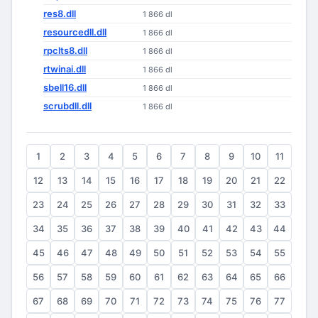
res8.dll
1 866 dl
resourcedll.dll
1 866 dl
rpclts8.dll
1 866 dl
rtwinai.dll
1 866 dl
sbell16.dll
1 866 dl
scrubdll.dll
1 866 dl
1
2
3
4
5
6
7
8
9
10
11
12
13
14
15
16
17
18
19
20
21
22
23
24
25
26
27
28
29
30
31
32
33
34
35
36
37
38
39
40
41
42
43
44
45
46
47
48
49
50
51
52
53
54
55
56
57
58
59
60
61
62
63
64
65
66
67
68
69
70
71
72
73
74
75
76
77