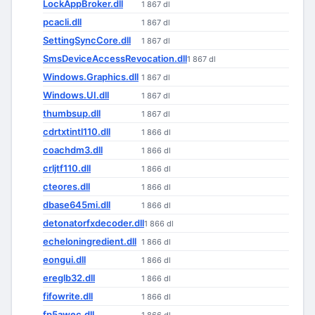
LockAppBroker.dll
1 867 dl
pcacli.dll
1 867 dl
SettingSyncCore.dll
1 867 dl
SmsDeviceAccessRevocation.dll
1 867 dl
Windows.Graphics.dll
1 867 dl
Windows.UI.dll
1 867 dl
thumbsup.dll
1 867 dl
cdrtxtintl110.dll
1 866 dl
coachdm3.dll
1 866 dl
crljtf110.dll
1 866 dl
cteores.dll
1 866 dl
dbase645mi.dll
1 866 dl
detonatorfxdecoder.dll
1 866 dl
echeloningredient.dll
1 866 dl
eongui.dll
1 866 dl
ereglb32.dll
1 866 dl
fifowrite.dll
1 866 dl
fp5awec.dll