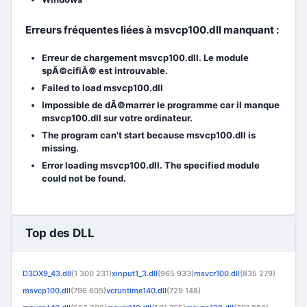
Erreurs fréquentes liées à msvcp100.dll manquant :
Erreur de chargement msvcp100.dll. Le module
spÃ©cifiÃ© est introuvable.
Failed to load msvcp100.dll
Impossible de dÃ©marrer le programme car il manque
msvcp100.dll sur votre ordinateur.
The program can't start because msvcp100.dll is
missing.
Error loading msvcp100.dll. The specified module
could not be found.
Top des DLL
D3DX9_43.dll
(1 300 231)
xinput1_3.dll
(965 933)
msvcr100.dll
(835 279)
msvcp100.dll
(796 605)
vcruntime140.dll
(729 148)