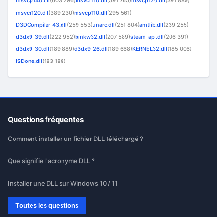
msvcp140.dll
(603 296)
msvcr110.dll
(591 765)
msvcp120.dll
(391 889)
msvcr120.dll
(389 230)
msvcp110.dll
(295 561)
D3DCompiler_43.dll
(259 553)
unarc.dll
(251 804)
amtlib.dll
(239 255)
d3dx9_39.dll
(222 952)
binkw32.dll
(207 589)
steam_api.dll
(206 391)
d3dx9_30.dll
(189 889)
d3dx9_26.dll
(189 668)
KERNEL32.dll
(185 006)
ISDone.dll
(183 188)
Questions fréquentes
Comment installer un fichier DLL téléchargé ?
Que signifie l'acronyme DLL ?
Installer une DLL sur Windows 10 / 11
Toutes les questions