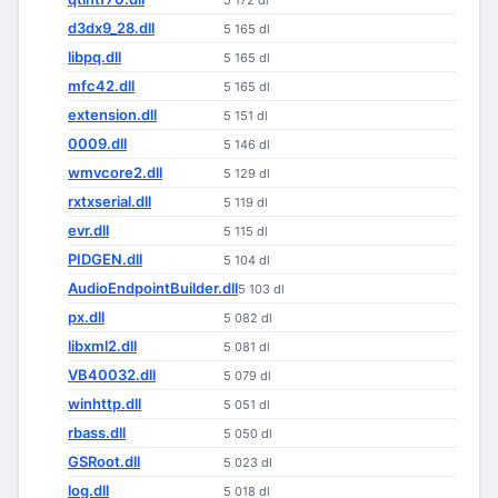
5 172 dl
d3dx9_28.dll
5 165 dl
libpq.dll
5 165 dl
mfc42.dll
5 165 dl
extension.dll
5 151 dl
0009.dll
5 146 dl
wmvcore2.dll
5 129 dl
rxtxserial.dll
5 119 dl
evr.dll
5 115 dl
PIDGEN.dll
5 104 dl
AudioEndpointBuilder.dll
5 103 dl
px.dll
5 082 dl
libxml2.dll
5 081 dl
VB40032.dll
5 079 dl
winhttp.dll
5 051 dl
rbass.dll
5 050 dl
GSRoot.dll
5 023 dl
log.dll
5 018 dl