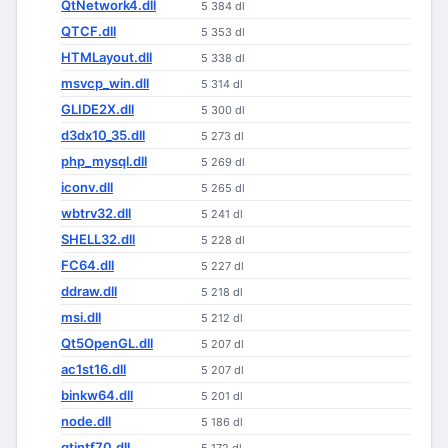
QtNetwork4.dll
5 384 dl
QTCF.dll
5 353 dl
HTMLayout.dll
5 338 dl
msvcp_win.dll
5 314 dl
GLIDE2X.dll
5 300 dl
d3dx10_35.dll
5 273 dl
php_mysql.dll
5 269 dl
iconv.dll
5 265 dl
wbtrv32.dll
5 241 dl
SHELL32.dll
5 228 dl
FC64.dll
5 227 dl
ddraw.dll
5 218 dl
msi.dll
5 212 dl
Qt5OpenGL.dll
5 207 dl
ac1st16.dll
5 207 dl
binkw64.dll
5 201 dl
node.dll
5 186 dl
qtintf70.dll