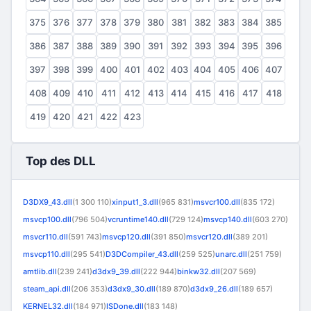
375
376
377
378
379
380
381
382
383
384
385
386
387
388
389
390
391
392
393
394
395
396
397
398
399
400
401
402
403
404
405
406
407
408
409
410
411
412
413
414
415
416
417
418
419
420
421
422
423
Top des DLL
D3DX9_43.dll
(1 300 110)
xinput1_3.dll
(965 831)
msvcr100.dll
(835 172)
msvcp100.dll
(796 504)
vcruntime140.dll
(729 124)
msvcp140.dll
(603 270)
msvcr110.dll
(591 743)
msvcp120.dll
(391 850)
msvcr120.dll
(389 201)
msvcp110.dll
(295 541)
D3DCompiler_43.dll
(259 525)
unarc.dll
(251 759)
amtlib.dll
(239 241)
d3dx9_39.dll
(222 944)
binkw32.dll
(207 569)
steam_api.dll
(206 353)
d3dx9_30.dll
(189 870)
d3dx9_26.dll
(189 657)
KERNEL32.dll
(184 971)
ISDone.dll
(183 148)