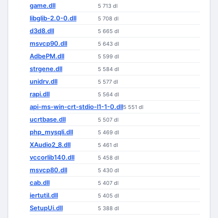
game.dll
5 713 dl
libglib-2.0-0.dll
5 708 dl
d3d8.dll
5 665 dl
msvcp90.dll
5 643 dl
AdbePM.dll
5 599 dl
strgene.dll
5 584 dl
unidrv.dll
5 577 dl
rapi.dll
5 564 dl
api-ms-win-crt-stdio-l1-1-0.dll
5 551 dl
ucrtbase.dll
5 507 dl
php_mysqli.dll
5 469 dl
XAudio2_8.dll
5 461 dl
vccorlib140.dll
5 458 dl
msvcp80.dll
5 430 dl
cab.dll
5 407 dl
iertutil.dll
5 405 dl
SetupUi.dll
5 388 dl