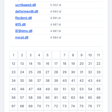
ucrtbased.dll
5 002 dl
deformerdll.dll
4 993 dl
fbclient.dll
4 991 dl
ijl15.dll
4 987 dl
IEShims.dll
4 987 dl
nvcpl.dll
4 984 dl
1
2
3
4
5
6
7
8
9
10
11
12
13
14
15
16
17
18
19
20
21
22
23
24
25
26
27
28
29
30
31
32
33
34
35
36
37
38
39
40
41
42
43
44
45
46
47
48
49
50
51
52
53
54
55
56
57
58
59
60
61
62
63
64
65
66
67
68
69
70
71
72
73
74
75
76
77