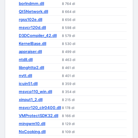
borlndmm.dll
8 764 dl
Qt5Network.dll
8 664 dl
rgss102e.dll
8 656 dl
msvcr120d.dll
8 598 dl
D3DCompiler_42.dll
8 579 dl
KernelBase.dll
8 530 dl
appraiser.dll
8 499 dl
ntdll.dll
8 463 dl
libnghttp2.dll
8 461 dl
nvtt.dll
8 401 dl
icuin51.dll
8 359 dl
msvcp110_win.dll
8 354 dl
xinput1_2.dll
8 215 dl
msvcr120_clr0400.dll
8 178 dl
VMProtectSDK32.dll
8 166 dl
mingwm10.dll
8 129 dl
NxCooking.dll
8 109 dl