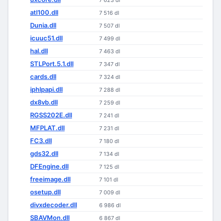
7 623 dl
atl100.dll
7 516 dl
Dunia.dll
7 507 dl
icuuc51.dll
7 499 dl
hal.dll
7 463 dl
STLPort.5.1.dll
7 347 dl
cards.dll
7 324 dl
iphlpapi.dll
7 288 dl
dx8vb.dll
7 259 dl
RGSS202E.dll
7 241 dl
MFPLAT.dll
7 231 dl
FC3.dll
7 180 dl
gds32.dll
7 134 dl
DFEngine.dll
7 125 dl
freeimage.dll
7 101 dl
osetup.dll
7 009 dl
divxdecoder.dll
6 986 dl
SBAVMon.dll
6 867 dl