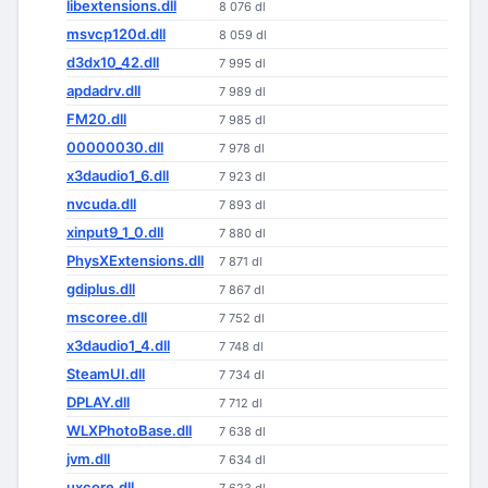
libextensions.dll
8 076 dl
msvcp120d.dll
8 059 dl
d3dx10_42.dll
7 995 dl
apdadrv.dll
7 989 dl
FM20.dll
7 985 dl
00000030.dll
7 978 dl
x3daudio1_6.dll
7 923 dl
nvcuda.dll
7 893 dl
xinput9_1_0.dll
7 880 dl
PhysXExtensions.dll
7 871 dl
gdiplus.dll
7 867 dl
mscoree.dll
7 752 dl
x3daudio1_4.dll
7 748 dl
SteamUI.dll
7 734 dl
DPLAY.dll
7 712 dl
WLXPhotoBase.dll
7 638 dl
jvm.dll
7 634 dl
uxcore.dll