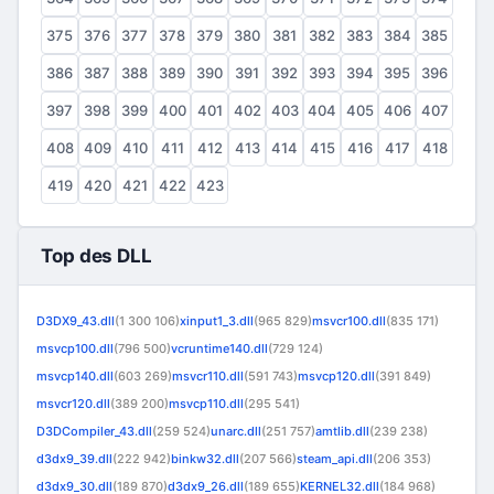
375
376
377
378
379
380
381
382
383
384
385
386
387
388
389
390
391
392
393
394
395
396
397
398
399
400
401
402
403
404
405
406
407
408
409
410
411
412
413
414
415
416
417
418
419
420
421
422
423
Top des DLL
D3DX9_43.dll
(1 300 106)
xinput1_3.dll
(965 829)
msvcr100.dll
(835 171)
msvcp100.dll
(796 500)
vcruntime140.dll
(729 124)
msvcp140.dll
(603 269)
msvcr110.dll
(591 743)
msvcp120.dll
(391 849)
msvcr120.dll
(389 200)
msvcp110.dll
(295 541)
D3DCompiler_43.dll
(259 524)
unarc.dll
(251 757)
amtlib.dll
(239 238)
d3dx9_39.dll
(222 942)
binkw32.dll
(207 566)
steam_api.dll
(206 353)
d3dx9_30.dll
(189 870)
d3dx9_26.dll
(189 655)
KERNEL32.dll
(184 968)