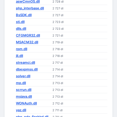
aswCmnOS.dll
2 728 dl
php_interbase.dll
2 727 dl
BsSDK.dll
2 727 dl
sti.dll
2 723 dl
dlls.dll
2 723 dl
CFGMGR32.dll
2 721 dl
MSACM32.dll
2 719 dl
rpm.dll
2 718 dl
jli.dll
2 718 dl
streamci.dll
2 717 dl
dbexpmss.dll
2 714 dl
solver.dll
2 714 dl
mp.dll
2 713 dl
scrrun.dll
2 713 dl
msjava.dll
2 713 dl
WONAuth.dll
2 712 dl
yaz.dll
2 711 dl
php_pdo_firebird.dll