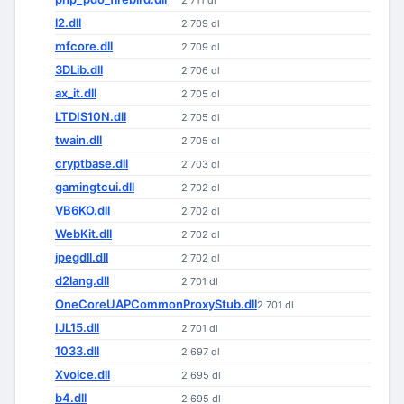
2 711 dl
l2.dll
2 709 dl
mfcore.dll
2 709 dl
3DLib.dll
2 706 dl
ax_it.dll
2 705 dl
LTDIS10N.dll
2 705 dl
twain.dll
2 705 dl
cryptbase.dll
2 703 dl
gamingtcui.dll
2 702 dl
VB6KO.dll
2 702 dl
WebKit.dll
2 702 dl
jpegdll.dll
2 702 dl
d2lang.dll
2 701 dl
OneCoreUAPCommonProxyStub.dll
2 701 dl
IJL15.dll
2 701 dl
1033.dll
2 697 dl
Xvoice.dll
2 695 dl
b4.dll
2 695 dl