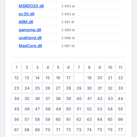
MSRDO20.dll
2 693 dl
oc30.dll
2 693 dl
ARM.dll
2 691 dl
gamemp.dll
2 689 dl
unattend.dll
2 688 dl
MagCore.dll
2 687 dl
1
2
3
4
5
6
7
8
9
10
11
12
13
14
15
16
17
18
19
20
21
22
23
24
25
26
27
28
29
30
31
32
33
34
35
36
37
38
39
40
41
42
43
44
45
46
47
48
49
50
51
52
53
54
55
56
57
58
59
60
61
62
63
64
65
66
67
68
69
70
71
72
73
74
75
76
77