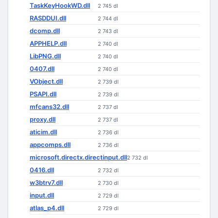
TaskKeyHookWD.dll
2 745 dl
RASDDUI.dll
2 744 dl
dcomp.dll
2 743 dl
APPHELP.dll
2 740 dl
LibPNG.dll
2 740 dl
0407.dll
2 740 dl
VObject.dll
2 739 dl
PSAPI.dll
2 739 dl
mfcans32.dll
2 737 dl
proxy.dll
2 737 dl
aticim.dll
2 736 dl
appcomps.dll
2 736 dl
microsoft.directx.directinput.dll
2 732 dl
0416.dll
2 732 dl
w3btrv7.dll
2 730 dl
input.dll
2 729 dl
atlas_p4.dll
2 729 dl