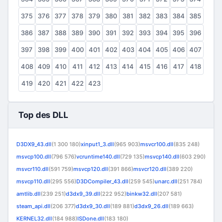
375
376
377
378
379
380
381
382
383
384
385
386
387
388
389
390
391
392
393
394
395
396
397
398
399
400
401
402
403
404
405
406
407
408
409
410
411
412
413
414
415
416
417
418
419
420
421
422
423
Top des DLL
D3DX9_43.dll
(1 300 180)
xinput1_3.dll
(965 903)
msvcr100.dll
(835 248)
msvcp100.dll
(796 576)
vcruntime140.dll
(729 135)
msvcp140.dll
(603 290)
msvcr110.dll
(591 759)
msvcp120.dll
(391 866)
msvcr120.dll
(389 220)
msvcp110.dll
(295 556)
D3DCompiler_43.dll
(259 545)
unarc.dll
(251 784)
amtlib.dll
(239 251)
d3dx9_39.dll
(222 952)
binkw32.dll
(207 581)
steam_api.dll
(206 377)
d3dx9_30.dll
(189 881)
d3dx9_26.dll
(189 663)
KERNEL32.dll
(184 988)
ISDone.dll
(183 180)