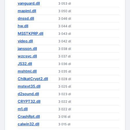
vanguard.dll
3 053 dl
mapiml.dll
3 050 dl
dnssd.dll
3 046 dl
hw.dll
3 044 dl
MSSTKPRP.dll
3 043 dl
video.dll
3 042 dl
jansson.dll
3 038 dl
wzcsvc.dll
3 037 dl
JS32.dll
3 036 dl
mshtml.dll
3 035 dl
ChilkatCrypt2.dll
3 028 dl
mstext35.dll
3 025 dl
d2sound.dll
3 023 dl
CRYPT32.dll
3 022 dl
m1.dll
3 022 dl
CrashRpt.dll
3 016 dl
calwin32.dll
3 015 dl