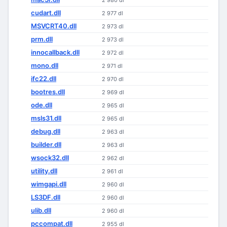
2 980 dl
cudart.dll
2 977 dl
MSVCRT40.dll
2 973 dl
prm.dll
2 973 dl
innocallback.dll
2 972 dl
mono.dll
2 971 dl
ifc22.dll
2 970 dl
bootres.dll
2 969 dl
ode.dll
2 965 dl
msls31.dll
2 965 dl
debug.dll
2 963 dl
builder.dll
2 963 dl
wsock32.dll
2 962 dl
utility.dll
2 961 dl
wimgapi.dll
2 960 dl
LS3DF.dll
2 960 dl
ulib.dll
2 960 dl
pccompat.dll
2 955 dl