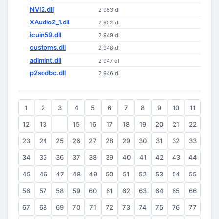
NVI2.dll
2 953 dl
XAudio2_1.dll
2 952 dl
icuin59.dll
2 949 dl
customs.dll
2 948 dl
adlmint.dll
2 947 dl
p2sodbc.dll
2 946 dl
1
2
3
4
5
6
7
8
9
10
11
12
13
14
15
16
17
18
19
20
21
22
23
24
25
26
27
28
29
30
31
32
33
34
35
36
37
38
39
40
41
42
43
44
45
46
47
48
49
50
51
52
53
54
55
56
57
58
59
60
61
62
63
64
65
66
67
68
69
70
71
72
73
74
75
76
77