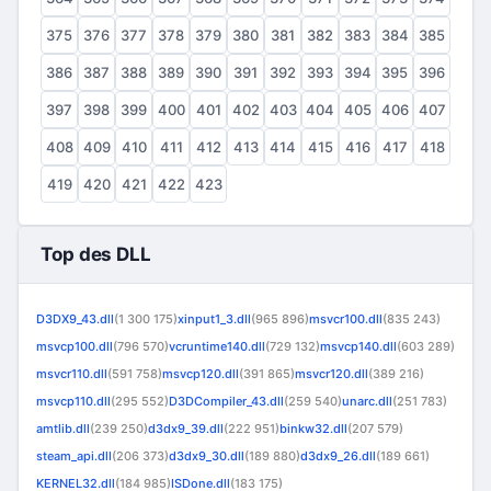
375
376
377
378
379
380
381
382
383
384
385
386
387
388
389
390
391
392
393
394
395
396
397
398
399
400
401
402
403
404
405
406
407
408
409
410
411
412
413
414
415
416
417
418
419
420
421
422
423
Top des DLL
D3DX9_43.dll
(1 300 175)
xinput1_3.dll
(965 896)
msvcr100.dll
(835 243)
msvcp100.dll
(796 570)
vcruntime140.dll
(729 132)
msvcp140.dll
(603 289)
msvcr110.dll
(591 758)
msvcp120.dll
(391 865)
msvcr120.dll
(389 216)
msvcp110.dll
(295 552)
D3DCompiler_43.dll
(259 540)
unarc.dll
(251 783)
amtlib.dll
(239 250)
d3dx9_39.dll
(222 951)
binkw32.dll
(207 579)
steam_api.dll
(206 373)
d3dx9_30.dll
(189 880)
d3dx9_26.dll
(189 661)
KERNEL32.dll
(184 985)
ISDone.dll
(183 175)