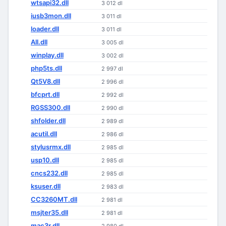
wtsapi32.dll
3 012 dl
iusb3mon.dll
3 011 dl
loader.dll
3 011 dl
All.dll
3 005 dl
winplay.dll
3 002 dl
php5ts.dll
2 997 dl
Qt5V8.dll
2 996 dl
bfcprt.dll
2 992 dl
RGSS300.dll
2 990 dl
shfolder.dll
2 989 dl
acutil.dll
2 986 dl
stylusrmx.dll
2 985 dl
usp10.dll
2 985 dl
cncs232.dll
2 985 dl
ksuser.dll
2 983 dl
CC3260MT.dll
2 981 dl
msjter35.dll
2 981 dl
mac3r.dll