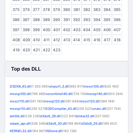
375
376
377
378
379
380
381
382
383
384
385
386
387
388
389
390
391
392
393
394
395
396
397
398
399
400
401
402
403
404
405
406
407
408
409
410
411
412
413
414
415
416
417
418
419
420
421
422
423
Top des DLL
D3DX9_43.dll
(1 300 095)
xinput1_3.dll
(965 817)
msvcr100.dll
(835 160)
msvcp100.dll
(796 488)
vcruntime140.dll
(729 119)
msvcp140.dll
(603 264)
msvcr110.dll
(591 740)
msvcp120.dll
(391 846)
msvcr120.dll
(389 194)
msvcp110.dll
(295 527)
D3DCompiler_43.dll
(259 522)
unarc.dll
(251 754)
amtlib.dll
(239 238)
d3dx9_39.dll
(222 941)
binkw32.dll
(207 565)
steam_api.dll
(206 348)
d3dx9_30.dll
(189 864)
d3dx9_26.dll
(189 652)
KERNEL32.dll
(184 967)
ISDone.dll
(183 138)