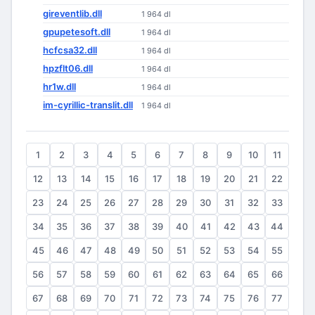
gireventlib.dll
1 964 dl
gpupetesoft.dll
1 964 dl
hcfcsa32.dll
1 964 dl
hpzflt06.dll
1 964 dl
hr1w.dll
1 964 dl
im-cyrillic-translit.dll
1 964 dl
1
2
3
4
5
6
7
8
9
10
11
12
13
14
15
16
17
18
19
20
21
22
23
24
25
26
27
28
29
30
31
32
33
34
35
36
37
38
39
40
41
42
43
44
45
46
47
48
49
50
51
52
53
54
55
56
57
58
59
60
61
62
63
64
65
66
67
68
69
70
71
72
73
74
75
76
77