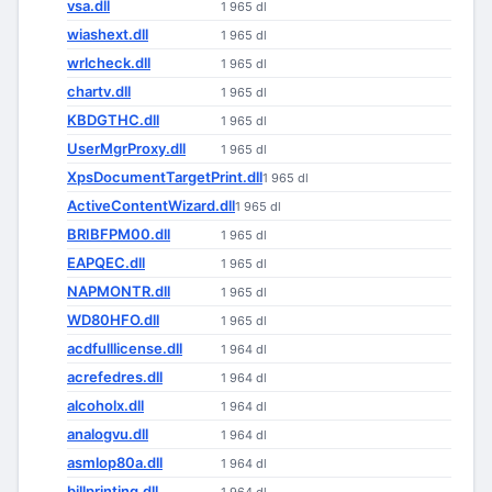
vsa.dll
1 965 dl
wiashext.dll
1 965 dl
wrlcheck.dll
1 965 dl
chartv.dll
1 965 dl
KBDGTHC.dll
1 965 dl
UserMgrProxy.dll
1 965 dl
XpsDocumentTargetPrint.dll
1 965 dl
ActiveContentWizard.dll
1 965 dl
BRIBFPM00.dll
1 965 dl
EAPQEC.dll
1 965 dl
NAPMONTR.dll
1 965 dl
WD80HFO.dll
1 965 dl
acdfulllicense.dll
1 964 dl
acrefedres.dll
1 964 dl
alcoholx.dll
1 964 dl
analogvu.dll
1 964 dl
asmlop80a.dll
1 964 dl
billprinting.dll