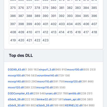
375
376
377
378
379
380
381
382
383
384
385
386
387
388
389
390
391
392
393
394
395
396
397
398
399
400
401
402
403
404
405
406
407
408
409
410
411
412
413
414
415
416
417
418
419
420
421
422
423
Top des DLL
D3DX9_43.dll
(1 300 192)
xinput1_3.dll
(965 910)
msvcr100.dll
(835 253)
msvcp100.dll
(796 583)
vcruntime140.dll
(729 138)
msvcp140.dll
(603 290)
msvcr110.dll
(591 759)
msvcp120.dll
(391 866)
msvcr120.dll
(389 220)
msvcp110.dll
(295 556)
D3DCompiler_43.dll
(259 546)
unarc.dll
(251 789)
amtlib.dll
(239 251)
d3dx9_39.dll
(222 952)
binkw32.dll
(207 581)
steam_api.dll
(206 380)
d3dx9_30.dll
(189 882)
d3dx9_26.dll
(189 665)
KERNEL32.dll
(184 988)