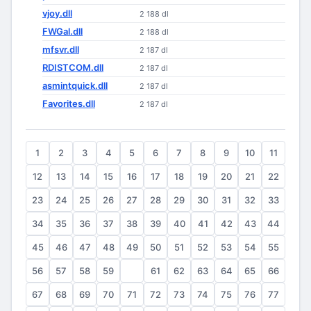
vjoy.dll
2 188 dl
FWGal.dll
2 188 dl
mfsvr.dll
2 187 dl
RDISTCOM.dll
2 187 dl
asmintquick.dll
2 187 dl
Favorites.dll
2 187 dl
1
2
3
4
5
6
7
8
9
10
11
12
13
14
15
16
17
18
19
20
21
22
23
24
25
26
27
28
29
30
31
32
33
34
35
36
37
38
39
40
41
42
43
44
45
46
47
48
49
50
51
52
53
54
55
56
57
58
59
60
61
62
63
64
65
66
67
68
69
70
71
72
73
74
75
76
77