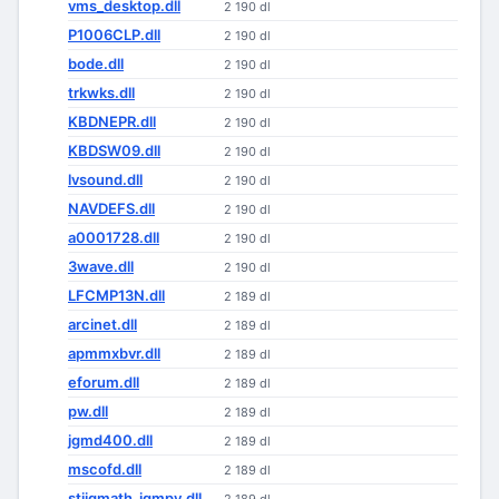
vms_desktop.dll
2 190 dl
P1006CLP.dll
2 190 dl
bode.dll
2 190 dl
trkwks.dll
2 190 dl
KBDNEPR.dll
2 190 dl
KBDSW09.dll
2 190 dl
lvsound.dll
2 190 dl
NAVDEFS.dll
2 190 dl
a0001728.dll
2 190 dl
3wave.dll
2 190 dl
LFCMP13N.dll
2 189 dl
arcinet.dll
2 189 dl
apmmxbvr.dll
2 189 dl
eforum.dll
2 189 dl
pw.dll
2 189 dl
jgmd400.dll
2 189 dl
mscofd.dll
2 189 dl
stiiqmath_iqmpy.dll