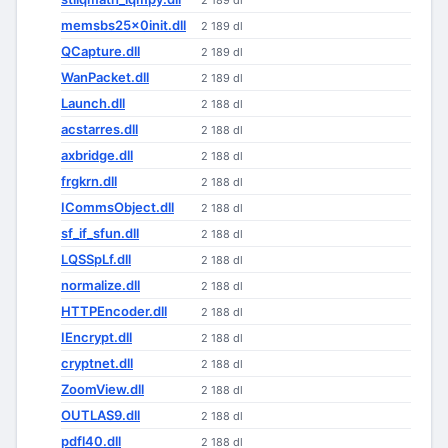
2 189 dl
memsbs25x0init.dll
2 189 dl
QCapture.dll
2 189 dl
WanPacket.dll
2 189 dl
Launch.dll
2 188 dl
acstarres.dll
2 188 dl
axbridge.dll
2 188 dl
frgkrn.dll
2 188 dl
ICommsObject.dll
2 188 dl
sf_if_sfun.dll
2 188 dl
LQSSpLf.dll
2 188 dl
normalize.dll
2 188 dl
HTTPEncoder.dll
2 188 dl
IEncrypt.dll
2 188 dl
cryptnet.dll
2 188 dl
ZoomView.dll
2 188 dl
OUTLAS9.dll
2 188 dl
pdfl40.dll
2 188 dl