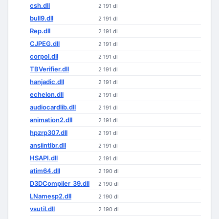
csh.dll
2 191 dl
bull9.dll
2 191 dl
Rep.dll
2 191 dl
CJPEG.dll
2 191 dl
corpol.dll
2 191 dl
TBVerifier.dll
2 191 dl
hanjadic.dll
2 191 dl
echelon.dll
2 191 dl
audiocardlib.dll
2 191 dl
animation2.dll
2 191 dl
hpzrp307.dll
2 191 dl
ansiintlbr.dll
2 191 dl
HSAPI.dll
2 191 dl
atim64.dll
2 190 dl
D3DCompiler_39.dll
2 190 dl
LNamesp2.dll
2 190 dl
vsutil.dll
2 190 dl