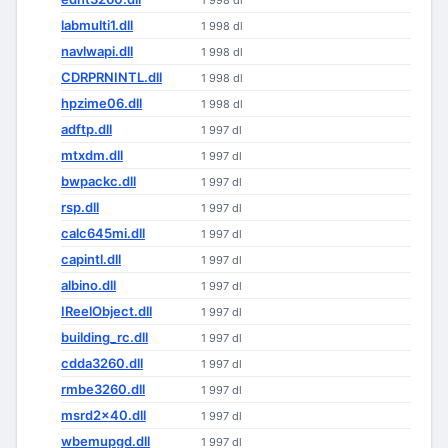
1 998 dl
labmulti1.dll
1 998 dl
navlwapi.dll
1 998 dl
CDRPRNINTL.dll
1 998 dl
hpzime06.dll
1 998 dl
adftp.dll
1 997 dl
mtxdm.dll
1 997 dl
bwpackc.dll
1 997 dl
rsp.dll
1 997 dl
calc645mi.dll
1 997 dl
capintl.dll
1 997 dl
albino.dll
1 997 dl
IReelObject.dll
1 997 dl
building_rc.dll
1 997 dl
cdda3260.dll
1 997 dl
rmbe3260.dll
1 997 dl
msrd2x40.dll
1 997 dl
wbemupgd.dll
1 997 dl