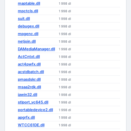
maptable.dll
1 998 dl
mpctcls.dll
1 998 dl
suit.dll
1 998 dl
debugex.dll
1 998 dl
mpgenc.dll
1 998 dl
netjoin.dll
1 998 dl
DAMediaManager.dll
1 998 dl
ActCntxt.dll
1 998 dl
act4pwfx.dll
1 998 dl
acstdbatch.dll
1 998 dl
pmasdskr.dll
1 998 dl
msaa2rdk.dll
1 998 dl
iawin32.dll
1 998 dl
stlport_vc645.dll
1 998 dl
portabledevice2.dll
1 998 dl
apgrfx.dll
1 998 dl
WTCC61DE.dll
1 998 dl