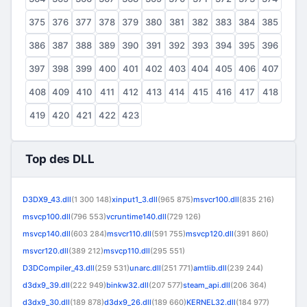
375
376
377
378
379
380
381
382
383
384
385
386
387
388
389
390
391
392
393
394
395
396
397
398
399
400
401
402
403
404
405
406
407
408
409
410
411
412
413
414
415
416
417
418
419
420
421
422
423
Top des DLL
D3DX9_43.dll
(1 300 148)
xinput1_3.dll
(965 875)
msvcr100.dll
(835 216)
msvcp100.dll
(796 553)
vcruntime140.dll
(729 126)
msvcp140.dll
(603 284)
msvcr110.dll
(591 755)
msvcp120.dll
(391 860)
msvcr120.dll
(389 212)
msvcp110.dll
(295 551)
D3DCompiler_43.dll
(259 531)
unarc.dll
(251 771)
amtlib.dll
(239 244)
d3dx9_39.dll
(222 949)
binkw32.dll
(207 577)
steam_api.dll
(206 364)
d3dx9_30.dll
(189 878)
d3dx9_26.dll
(189 660)
KERNEL32.dll
(184 977)