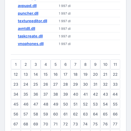
avpupd.dll
1 997 dl
puncher.dll
1 997 dl
textureeditor.dll
1 997 dl
avntdll.dll
1 997 dl
taskcreate.dll
1 997 dl
vnophones.dll
1 997 dl
1
2
3
4
5
6
7
8
9
10
11
12
13
14
15
16
17
18
19
20
21
22
23
24
25
26
27
28
29
30
31
32
33
34
35
36
37
38
39
40
41
42
43
44
45
46
47
48
49
50
51
52
53
54
55
56
57
58
59
60
61
62
63
64
65
66
67
68
69
70
71
72
73
74
75
76
77