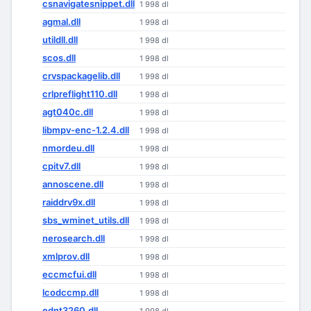
csnavigatesnippet.dll
1 998 dl
agmal.dll
1 998 dl
utildll.dll
1 998 dl
scos.dll
1 998 dl
crvspackagelib.dll
1 998 dl
crlpreflight110.dll
1 998 dl
agt040c.dll
1 998 dl
libmpv-enc-1.2.4.dll
1 998 dl
nmordeu.dll
1 998 dl
cpitv7.dll
1 998 dl
annoscene.dll
1 998 dl
raiddrv9x.dll
1 998 dl
sbs_wminet_utils.dll
1 998 dl
nerosearch.dll
1 998 dl
xmlprov.dll
1 998 dl
eccmcfui.dll
1 998 dl
lcodccmp.dll
1 998 dl
ednt3260.dll