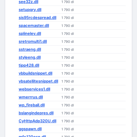
see32z.dll
1 790 dl
setupqry.dll
1 790 dl
sis95rcdespread.dll
1 790 dl
spacemaster.dll
1 790 dl
splinelev.dll
1 790 dl
sretromulti1.dll
1 790 dl
sstraeng.dll
1 790 dl
styleeng.dll
1 790 dl
tipp428.dll
1 790 dl
vbbuildsnippet.dll
1 790 dl
vbsatellitesnippet.dll
1 790 dl
webservices1.dll
1 790 dl
wmerrrus.dll
1 790 dl
wp_fireball.dll
1 790 dl
bslangindepres.dll
1 790 dl
CyHttpAdp320U.dll
1 790 dl
ggspawn.dll
1 790 dl
mfc120esn.dll