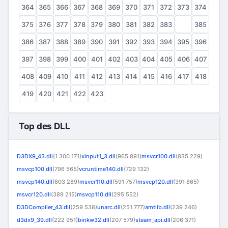
364
365
366
367
368
369
370
371
372
373
374
375
376
377
378
379
380
381
382
383
384
385
386
387
388
389
390
391
392
393
394
395
396
397
398
399
400
401
402
403
404
405
406
407
408
409
410
411
412
413
414
415
416
417
418
419
420
421
422
423
Top des DLL
D3DX9_43.dll
(1 300 171)
xinput1_3.dll
(965 891)
msvcr100.dll
(835 229)
msvcp100.dll
(796 565)
vcruntime140.dll
(729 132)
msvcp140.dll
(603 289)
msvcr110.dll
(591 757)
msvcp120.dll
(391 865)
msvcr120.dll
(389 215)
msvcp110.dll
(295 552)
D3DCompiler_43.dll
(259 538)
unarc.dll
(251 777)
amtlib.dll
(239 246)
d3dx9_39.dll
(222 951)
binkw32.dll
(207 579)
steam_api.dll
(206 371)