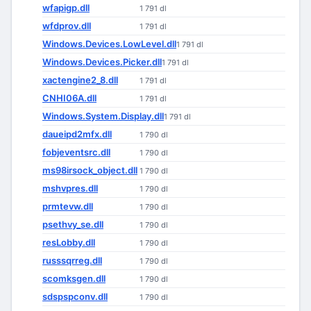
wfapigp.dll
1 791 dl
wfdprov.dll
1 791 dl
Windows.Devices.LowLevel.dll
1 791 dl
Windows.Devices.Picker.dll
1 791 dl
xactengine2_8.dll
1 791 dl
CNHI06A.dll
1 791 dl
Windows.System.Display.dll
1 791 dl
daueipd2mfx.dll
1 790 dl
fobjeventsrc.dll
1 790 dl
ms98irsock_object.dll
1 790 dl
mshvpres.dll
1 790 dl
prmtevw.dll
1 790 dl
psethvy_se.dll
1 790 dl
resLobby.dll
1 790 dl
russsqrreg.dll
1 790 dl
scomksgen.dll
1 790 dl
sdspspconv.dll
1 790 dl