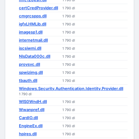
1 790 dl
certCredProvider.dll
1 790 dl
cmgrcspps.dll
1 790 dl
igfxLHMLib.dll
1 790 dl
imagesp1.dll
1 790 dl
internetmail.dll
1 790 dl
iscsiwmi.dll
1 790 dl
NlsData000c.dll
1 790 dl
provsvc.dll
1 790 dl
spwizimg.dll
1 790 dl
tbauth.dll
1 790 dl
Windows.Security.Authentication.Identity.Provider.dll
1 790 dl
WlS0WndH.dll
1 790 dl
Wwanpref.dll
1 790 dl
CardIO.dll
1 790 dl
EngineEx.dll
1 790 dl
hpires.dll
1 790 dl