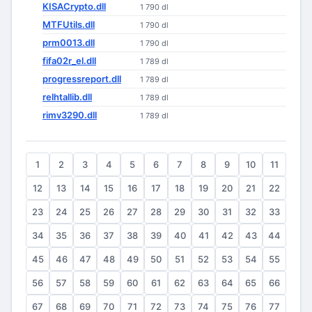
KISACrypto.dll
1 790 dl
MTFUtils.dll
1 790 dl
prm0013.dll
1 790 dl
fifa02r_el.dll
1 789 dl
progressreport.dll
1 789 dl
relhtallib.dll
1 789 dl
rimv3290.dll
1 789 dl
1
2
3
4
5
6
7
8
9
10
11
12
13
14
15
16
17
18
19
20
21
22
23
24
25
26
27
28
29
30
31
32
33
34
35
36
37
38
39
40
41
42
43
44
45
46
47
48
49
50
51
52
53
54
55
56
57
58
59
60
61
62
63
64
65
66
67
68
69
70
71
72
73
74
75
76
77