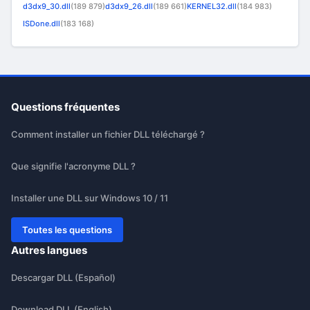
d3dx9_30.dll
(189 879)
d3dx9_26.dll
(189 661)
KERNEL32.dll
(184 983)
ISDone.dll
(183 168)
Questions fréquentes
Comment installer un fichier DLL téléchargé ?
Que signifie l'acronyme DLL ?
Installer une DLL sur Windows 10 / 11
Toutes les questions
Autres langues
Descargar DLL (Español)
Download DLL (English)