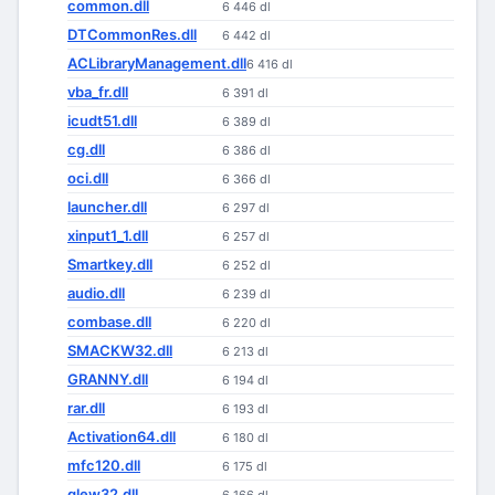
common.dll
6 446 dl
DTCommonRes.dll
6 442 dl
ACLibraryManagement.dll
6 416 dl
vba_fr.dll
6 391 dl
icudt51.dll
6 389 dl
cg.dll
6 386 dl
oci.dll
6 366 dl
launcher.dll
6 297 dl
xinput1_1.dll
6 257 dl
Smartkey.dll
6 252 dl
audio.dll
6 239 dl
combase.dll
6 220 dl
SMACKW32.dll
6 213 dl
GRANNY.dll
6 194 dl
rar.dll
6 193 dl
Activation64.dll
6 180 dl
mfc120.dll
6 175 dl
glew32.dll