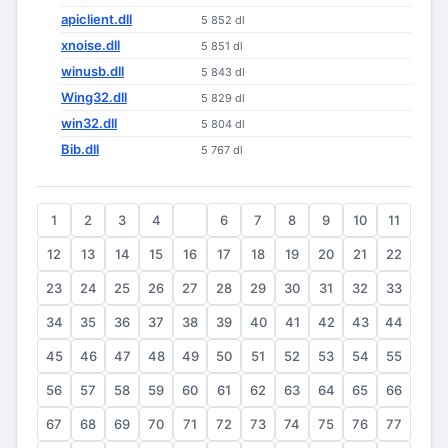
apiclient.dll
5 852 dl
xnoise.dll
5 851 dl
winusb.dll
5 843 dl
Wing32.dll
5 829 dl
win32.dll
5 804 dl
Bib.dll
5 767 dl
1
2
3
4
5
6
7
8
9
10
11
12
13
14
15
16
17
18
19
20
21
22
23
24
25
26
27
28
29
30
31
32
33
34
35
36
37
38
39
40
41
42
43
44
45
46
47
48
49
50
51
52
53
54
55
56
57
58
59
60
61
62
63
64
65
66
67
68
69
70
71
72
73
74
75
76
77