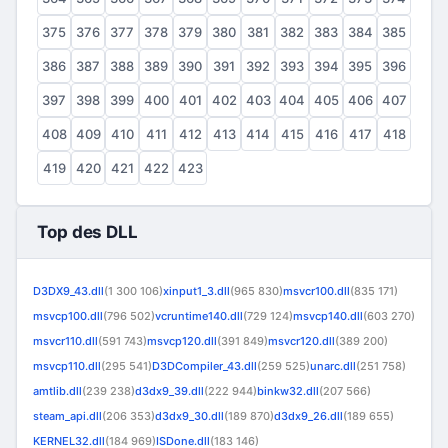
375
376
377
378
379
380
381
382
383
384
385
386
387
388
389
390
391
392
393
394
395
396
397
398
399
400
401
402
403
404
405
406
407
408
409
410
411
412
413
414
415
416
417
418
419
420
421
422
423
Top des DLL
D3DX9_43.dll
(1 300 106)
xinput1_3.dll
(965 830)
msvcr100.dll
(835 171)
msvcp100.dll
(796 502)
vcruntime140.dll
(729 124)
msvcp140.dll
(603 270)
msvcr110.dll
(591 743)
msvcp120.dll
(391 849)
msvcr120.dll
(389 200)
msvcp110.dll
(295 541)
D3DCompiler_43.dll
(259 525)
unarc.dll
(251 758)
amtlib.dll
(239 238)
d3dx9_39.dll
(222 944)
binkw32.dll
(207 566)
steam_api.dll
(206 353)
d3dx9_30.dll
(189 870)
d3dx9_26.dll
(189 655)
KERNEL32.dll
(184 969)
ISDone.dll
(183 146)