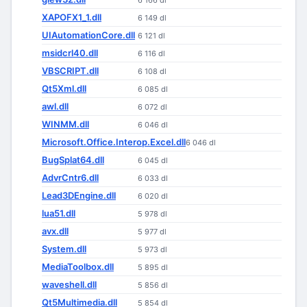
6 166 dl
XAPOFX1_1.dll
6 149 dl
UIAutomationCore.dll
6 121 dl
msidcrl40.dll
6 116 dl
VBSCRIPT.dll
6 108 dl
Qt5Xml.dll
6 085 dl
awl.dll
6 072 dl
WINMM.dll
6 046 dl
Microsoft.Office.Interop.Excel.dll
6 046 dl
BugSplat64.dll
6 045 dl
AdvrCntr6.dll
6 033 dl
Lead3DEngine.dll
6 020 dl
lua51.dll
5 978 dl
avx.dll
5 977 dl
System.dll
5 973 dl
MediaToolbox.dll
5 895 dl
waveshell.dll
5 856 dl
Qt5Multimedia.dll
5 854 dl