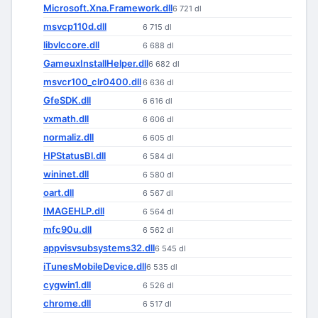
Microsoft.Xna.Framework.dll
6 721 dl
msvcp110d.dll
6 715 dl
libvlccore.dll
6 688 dl
GameuxInstallHelper.dll
6 682 dl
msvcr100_clr0400.dll
6 636 dl
GfeSDK.dll
6 616 dl
vxmath.dll
6 606 dl
normaliz.dll
6 605 dl
HPStatusBl.dll
6 584 dl
wininet.dll
6 580 dl
oart.dll
6 567 dl
IMAGEHLP.dll
6 564 dl
mfc90u.dll
6 562 dl
appvisvsubsystems32.dll
6 545 dl
iTunesMobileDevice.dll
6 535 dl
cygwin1.dll
6 526 dl
chrome.dll
6 517 dl