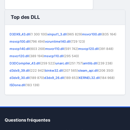
Top des DLL
D3DX9_43.dll
(1 300 100)
xinput1_3.dll
(965 829)
msvcr100.dll
(835 164)
msvcp100.dll
(796 494)
vcruntime140.dll
(729 123)
msvcp140.dll
(603 268)
msvcr110.dll
(591 742)
msvcp120.dll
(391 848)
msvcr120.dll
(389 194)
msvcp110.dll
(295 540)
D3DCompiler_43.dll
(259 522)
unarc.dll
(251 757)
amtlib.dll
(239 238)
d3dx9_39.dll
(222 942)
binkw32.dll
(207 565)
steam_api.dll
(206 350)
d3dx9_30.dll
(189 870)
d3dx9_26.dll
(189 653)
KERNEL32.dll
(184 968)
ISDone.dll
(183 139)
Questions fréquentes