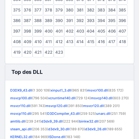
375
376
377
378
379
380
381
382
383
384
385
386
387
388
389
390
391
392
393
394
395
396
397
398
399
400
401
402
403
404
405
406
407
408
409
410
411
412
413
414
415
416
417
418
419
420
421
422
423
Top des DLL
D3DX9_43.dll
(1 300 109)
xinput1_3.dll
(965 831)
msvcr100.dll
(835 172)
msvcp100.dll
(796 504)
vcruntime140.dll
(729 124)
msvcp140.dll
(603 270)
msvcr110.dll
(591 743)
msvcp120.dll
(391 850)
msvcr120.dll
(389 201)
msvcp110.dll
(295 541)
D3DCompiler_43.dll
(259 525)
unarc.dll
(251 759)
amtlib.dll
(239 241)
d3dx9_39.dll
(222 944)
binkw32.dll
(207 569)
steam_api.dll
(206 353)
d3dx9_30.dll
(189 870)
d3dx9_26.dll
(189 655)
KERNEL32.dll
(184 969)
ISDone.dll
(183 148)