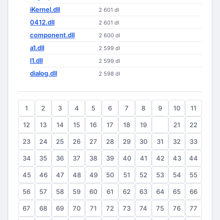
iKernel.dll
2 601 dl
0412.dll
2 601 dl
component.dll
2 600 dl
a1.dll
2 599 dl
l1.dll
2 599 dl
dialog.dll
2 598 dl
1
2
3
4
5
6
7
8
9
10
11
12
13
14
15
16
17
18
19
20
21
22
23
24
25
26
27
28
29
30
31
32
33
34
35
36
37
38
39
40
41
42
43
44
45
46
47
48
49
50
51
52
53
54
55
56
57
58
59
60
61
62
63
64
65
66
67
68
69
70
71
72
73
74
75
76
77