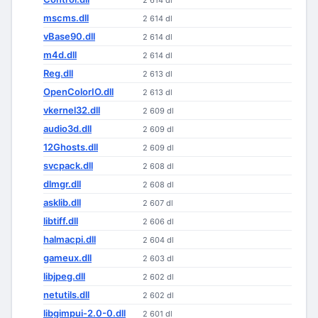
2 614 dl
mscms.dll
2 614 dl
vBase90.dll
2 614 dl
m4d.dll
2 614 dl
Reg.dll
2 613 dl
OpenColorIO.dll
2 613 dl
vkernel32.dll
2 609 dl
audio3d.dll
2 609 dl
12Ghosts.dll
2 609 dl
svcpack.dll
2 608 dl
dlmgr.dll
2 608 dl
asklib.dll
2 607 dl
libtiff.dll
2 606 dl
halmacpi.dll
2 604 dl
gameux.dll
2 603 dl
libjpeg.dll
2 602 dl
netutils.dll
2 602 dl
libgimpui-2.0-0.dll
2 601 dl