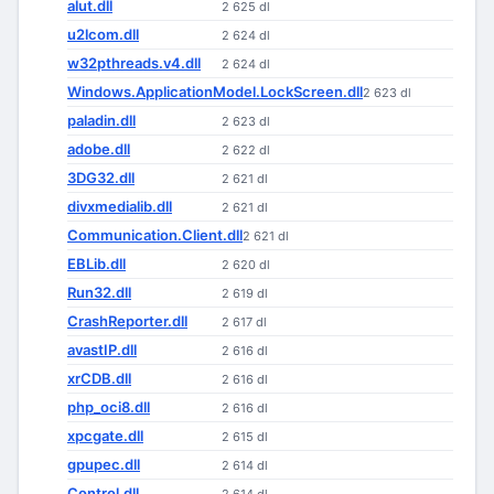
alut.dll
2 625 dl
u2lcom.dll
2 624 dl
w32pthreads.v4.dll
2 624 dl
Windows.ApplicationModel.LockScreen.dll
2 623 dl
paladin.dll
2 623 dl
adobe.dll
2 622 dl
3DG32.dll
2 621 dl
divxmedialib.dll
2 621 dl
Communication.Client.dll
2 621 dl
EBLib.dll
2 620 dl
Run32.dll
2 619 dl
CrashReporter.dll
2 617 dl
avastIP.dll
2 616 dl
xrCDB.dll
2 616 dl
php_oci8.dll
2 616 dl
xpcgate.dll
2 615 dl
gpupec.dll
2 614 dl
Control.dll