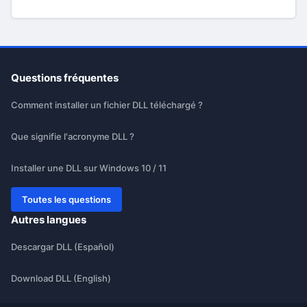
Questions fréquentes
Comment installer un fichier DLL téléchargé ?
Que signifie l'acronyme DLL ?
Installer une DLL sur Windows 10 / 11
Toutes les questions
Autres langues
Descargar DLL (Español)
Download DLL (English)