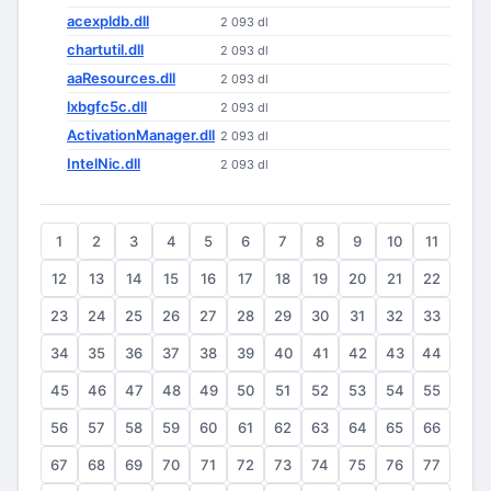
acexpldb.dll
2 093 dl
chartutil.dll
2 093 dl
aaResources.dll
2 093 dl
lxbgfc5c.dll
2 093 dl
ActivationManager.dll
2 093 dl
IntelNic.dll
2 093 dl
1
2
3
4
5
6
7
8
9
10
11
12
13
14
15
16
17
18
19
20
21
22
23
24
25
26
27
28
29
30
31
32
33
34
35
36
37
38
39
40
41
42
43
44
45
46
47
48
49
50
51
52
53
54
55
56
57
58
59
60
61
62
63
64
65
66
67
68
69
70
71
72
73
74
75
76
77