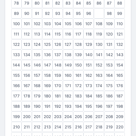
78
79
80
81
82
83
84
85
86
87
88
89
90
91
92
93
94
95
96
97
98
99
100
101
102
103
104
105
106
107
108
109
110
111
112
113
114
115
116
117
118
119
120
121
122
123
124
125
126
127
128
129
130
131
132
133
134
135
136
137
138
139
140
141
142
143
144
145
146
147
148
149
150
151
152
153
154
155
156
157
158
159
160
161
162
163
164
165
166
167
168
169
170
171
172
173
174
175
176
177
178
179
180
181
182
183
184
185
186
187
188
189
190
191
192
193
194
195
196
197
198
199
200
201
202
203
204
205
206
207
208
209
210
211
212
213
214
215
216
217
218
219
220