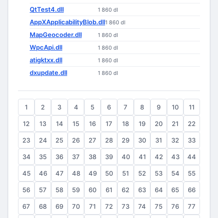
QtTest4.dll
1 860 dl
AppXApplicabilityBlob.dll
1 860 dl
MapGeocoder.dll
1 860 dl
WpcApi.dll
1 860 dl
atigktxx.dll
1 860 dl
dxupdate.dll
1 860 dl
1
2
3
4
5
6
7
8
9
10
11
12
13
14
15
16
17
18
19
20
21
22
23
24
25
26
27
28
29
30
31
32
33
34
35
36
37
38
39
40
41
42
43
44
45
46
47
48
49
50
51
52
53
54
55
56
57
58
59
60
61
62
63
64
65
66
67
68
69
70
71
72
73
74
75
76
77