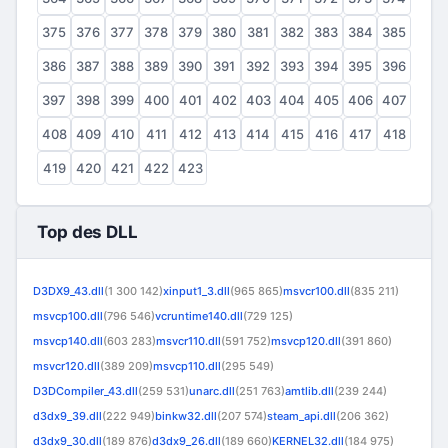
375
376
377
378
379
380
381
382
383
384
385
386
387
388
389
390
391
392
393
394
395
396
397
398
399
400
401
402
403
404
405
406
407
408
409
410
411
412
413
414
415
416
417
418
419
420
421
422
423
Top des DLL
D3DX9_43.dll
(1 300 142)
xinput1_3.dll
(965 865)
msvcr100.dll
(835 211)
msvcp100.dll
(796 546)
vcruntime140.dll
(729 125)
msvcp140.dll
(603 283)
msvcr110.dll
(591 752)
msvcp120.dll
(391 860)
msvcr120.dll
(389 209)
msvcp110.dll
(295 549)
D3DCompiler_43.dll
(259 531)
unarc.dll
(251 763)
amtlib.dll
(239 244)
d3dx9_39.dll
(222 949)
binkw32.dll
(207 574)
steam_api.dll
(206 362)
d3dx9_30.dll
(189 876)
d3dx9_26.dll
(189 660)
KERNEL32.dll
(184 975)