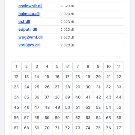
nsviewsilr.dll
2 023 dl
halmiata.dll
2 023 dl
ost.dll
2 023 dl
edputil.dll
2 023 dl
wpg2wmf.dll
2 023 dl
vb98pro.dll
2 023 dl
1
2
3
4
5
6
7
8
9
10
11
12
13
14
15
16
17
18
19
20
21
22
23
24
25
26
27
28
29
30
31
32
33
34
35
36
37
38
39
40
41
42
43
44
45
46
47
48
49
50
51
52
53
54
55
56
57
58
59
60
61
62
63
64
65
66
67
68
69
70
71
72
73
74
75
76
77