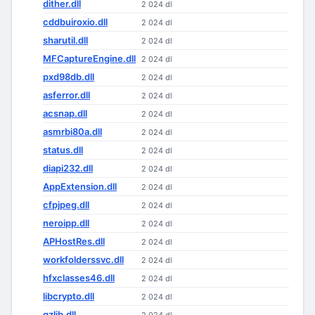
dither.dll
2 024 dl
cddbuiroxio.dll
2 024 dl
sharutil.dll
2 024 dl
MFCaptureEngine.dll
2 024 dl
pxd98db.dll
2 024 dl
asferror.dll
2 024 dl
acsnap.dll
2 024 dl
asmrbi80a.dll
2 024 dl
status.dll
2 024 dl
diapi232.dll
2 024 dl
AppExtension.dll
2 024 dl
cfpjpeg.dll
2 024 dl
neroipp.dll
2 024 dl
APHostRes.dll
2 024 dl
workfolderssvc.dll
2 024 dl
hfxclasses46.dll
2 024 dl
libcrypto.dll
2 024 dl
gzlib.dll