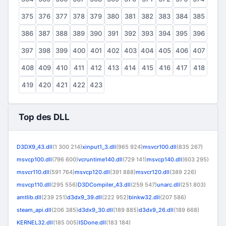
375
376
377
378
379
380
381
382
383
384
385
386
387
388
389
390
391
392
393
394
395
396
397
398
399
400
401
402
403
404
405
406
407
408
409
410
411
412
413
414
415
416
417
418
419
420
421
422
423
Top des DLL
D3DX9_43.dll
(1 300 214)
xinput1_3.dll
(965 924)
msvcr100.dll
(835 267)
msvcp100.dll
(796 600)
vcruntime140.dll
(729 141)
msvcp140.dll
(603 295)
msvcr110.dll
(591 764)
msvcp120.dll
(391 888)
msvcr120.dll
(389 226)
msvcp110.dll
(295 556)
D3DCompiler_43.dll
(259 547)
unarc.dll
(251 803)
amtlib.dll
(239 251)
d3dx9_39.dll
(222 952)
binkw32.dll
(207 586)
steam_api.dll
(206 385)
d3dx9_30.dll
(189 885)
d3dx9_26.dll
(189 668)
KERNEL32.dll
(185 005)
ISDone.dll
(183 184)