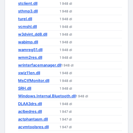
stclient.dll
1 948 dl
sthmp3.dll
1 948 dl
turel.dll
1 948 dl
vcmshl.dll
1 948 dl
w3dvint_dd8.dll
1 948 dl
wabimp.dll
1 948 dl
wamreg51.dll
1 948 dl
wmm2res.dll
1 948 dl
wrinterfacemanager.dll
1 948 dl
xwiz11en.dll
1 948 dl
MsCtfMonitor.dll
1 948 dl
SRH.dll
1 948 dl
Windows.Internal.Bluetooth.dll
1 948 dl
DLAA3drs.dll
1 948 dl
aclbedres.dll
1 947 dl
actphantasm.dll
1 947 dl
acvmtoolsres.dll
1 947 dl