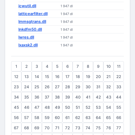
icwutil.dll
1 947 dl
latticearfilter.dll
1 947 dl
lmmsgtrans.dll
1 947 dl
lnkdfm50.dll
1 947 dl
lwres.dll
1 947 dl
lxaxsk2.dll
1 947 dl
1
2
3
4
5
6
7
8
9
10
11
12
13
14
15
16
17
18
19
20
21
22
23
24
25
26
27
28
29
30
31
32
33
34
35
36
37
38
39
40
41
42
43
44
45
46
47
48
49
50
51
52
53
54
55
56
57
58
59
60
61
62
63
64
65
66
67
68
69
70
71
72
73
74
75
76
77