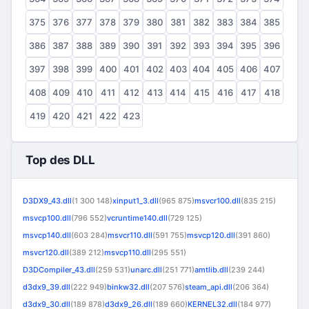
375
376
377
378
379
380
381
382
383
384
385
386
387
388
389
390
391
392
393
394
395
396
397
398
399
400
401
402
403
404
405
406
407
408
409
410
411
412
413
414
415
416
417
418
419
420
421
422
423
Top des DLL
D3DX9_43.dll
(1 300 148)
xinput1_3.dll
(965 875)
msvcr100.dll
(835 215)
msvcp100.dll
(796 552)
vcruntime140.dll
(729 125)
msvcp140.dll
(603 284)
msvcr110.dll
(591 755)
msvcp120.dll
(391 860)
msvcr120.dll
(389 212)
msvcp110.dll
(295 551)
D3DCompiler_43.dll
(259 531)
unarc.dll
(251 771)
amtlib.dll
(239 244)
d3dx9_39.dll
(222 949)
binkw32.dll
(207 576)
steam_api.dll
(206 364)
d3dx9_30.dll
(189 878)
d3dx9_26.dll
(189 660)
KERNEL32.dll
(184 977)