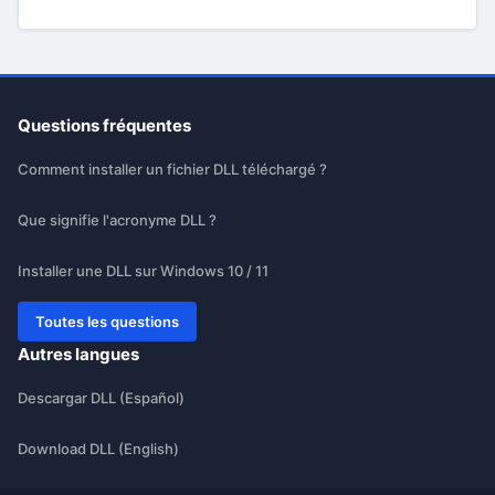
Questions fréquentes
Comment installer un fichier DLL téléchargé ?
Que signifie l'acronyme DLL ?
Installer une DLL sur Windows 10 / 11
Toutes les questions
Autres langues
Descargar DLL (Español)
Download DLL (English)