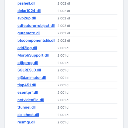
psshell.dll
2 002 dl
deko1024.dll
2 002 dl
avp2up.dll
2 002 dl
cdfeaturerrobject.dll
2 002 dl
guremote.dll
2 002 dl
btscomponentslib.dll
2 002 dl
add2log.dll
2 001 dl
MorphSupport.dll
2 001 dl
ctjbprog.dll
2 001 dl
SQLRESLD.dll
2 001 dl
ej3danimator.dll
2 001 dl
tipp451.dll
2 001 dl
esentprf.dll
2 001 dl
nctvideofile.dll
2 001 dl
ttunnel.dll
2 001 dl
sb_chest.dll
2 001 dl
resmgr.dll
2 001 dl