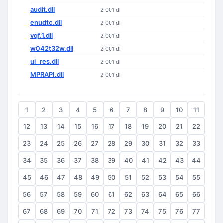
audit.dll
2 001 dl
enudtc.dll
2 001 dl
vqf.1.dll
2 001 dl
w042t32w.dll
2 001 dl
ui_res.dll
2 001 dl
MPRAPI.dll
2 001 dl
1
2
3
4
5
6
7
8
9
10
11
12
13
14
15
16
17
18
19
20
21
22
23
24
25
26
27
28
29
30
31
32
33
34
35
36
37
38
39
40
41
42
43
44
45
46
47
48
49
50
51
52
53
54
55
56
57
58
59
60
61
62
63
64
65
66
67
68
69
70
71
72
73
74
75
76
77