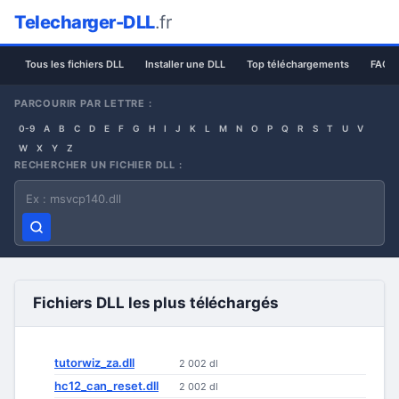
Telecharger-DLL
.fr
Tous les fichiers DLL
Installer une DLL
Top téléchargements
FAQ /
PARCOURIR PAR LETTRE :
0-9
A
B
C
D
E
F
G
H
I
J
K
L
M
N
O
P
Q
R
S
T
U
V
W
X
Y
Z
RECHERCHER UN FICHIER DLL :
Nom du fichier DLL
Fichiers DLL les plus téléchargés
tutorwiz_za.dll
2 002 dl
hc12_can_reset.dll
2 002 dl