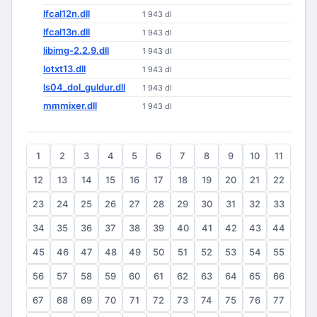
lfcal12n.dll
1 943 dl
lfcal13n.dll
1 943 dl
libimg-2.2.9.dll
1 943 dl
lotxt13.dll
1 943 dl
ls04_dol_guldur.dll
1 943 dl
mmmixer.dll
1 943 dl
1
2
3
4
5
6
7
8
9
10
11
12
13
14
15
16
17
18
19
20
21
22
23
24
25
26
27
28
29
30
31
32
33
34
35
36
37
38
39
40
41
42
43
44
45
46
47
48
49
50
51
52
53
54
55
56
57
58
59
60
61
62
63
64
65
66
67
68
69
70
71
72
73
74
75
76
77