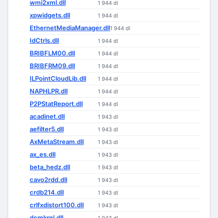
wmi2xml.dll
1 944 dl
xpwidgets.dll
1 944 dl
EthernetMediaManager.dll
1 944 dl
IdCtrls.dll
1 944 dl
BRIBFLM00.dll
1 944 dl
BRIBFRM09.dll
1 944 dl
ILPointCloudLib.dll
1 944 dl
NAPHLPR.dll
1 944 dl
P2PStatReport.dll
1 944 dl
acadinet.dll
1 943 dl
aefilter5.dll
1 943 dl
AxMetaStream.dll
1 943 dl
ax_es.dll
1 943 dl
beta_hedz.dll
1 943 dl
cavo2rdd.dll
1 943 dl
crdb214.dll
1 943 dl
crlfxdistort100.dll
1 943 dl
dcmkrnl.dll