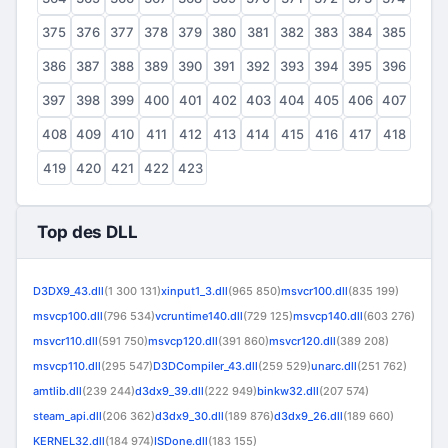
375
376
377
378
379
380
381
382
383
384
385
386
387
388
389
390
391
392
393
394
395
396
397
398
399
400
401
402
403
404
405
406
407
408
409
410
411
412
413
414
415
416
417
418
419
420
421
422
423
Top des DLL
D3DX9_43.dll
(1 300 131)
xinput1_3.dll
(965 850)
msvcr100.dll
(835 199)
msvcp100.dll
(796 534)
vcruntime140.dll
(729 125)
msvcp140.dll
(603 276)
msvcr110.dll
(591 750)
msvcp120.dll
(391 860)
msvcr120.dll
(389 208)
msvcp110.dll
(295 547)
D3DCompiler_43.dll
(259 529)
unarc.dll
(251 762)
amtlib.dll
(239 244)
d3dx9_39.dll
(222 949)
binkw32.dll
(207 574)
steam_api.dll
(206 362)
d3dx9_30.dll
(189 876)
d3dx9_26.dll
(189 660)
KERNEL32.dll
(184 974)
ISDone.dll
(183 155)