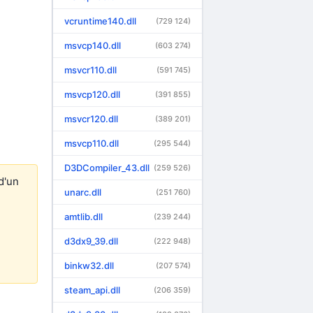
vcruntime140.dll
(729 124)
msvcp140.dll
(603 274)
msvcr110.dll
(591 745)
msvcp120.dll
(391 855)
msvcr120.dll
(389 201)
msvcp110.dll
(295 544)
D3DCompiler_43.dll
(259 526)
d'un
unarc.dll
(251 760)
amtlib.dll
(239 244)
d3dx9_39.dll
(222 948)
binkw32.dll
(207 574)
steam_api.dll
(206 359)