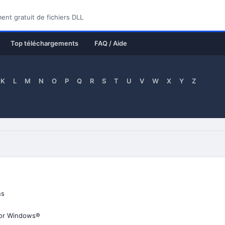
nt gratuit de fichiers DLL
Top téléchargements
FAQ / Aide
K
L
M
N
O
P
Q
R
S
T
U
V
W
X
Y
Z
ns
for Windows®