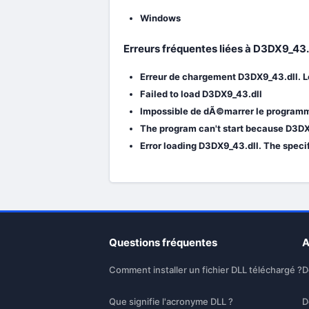
Windows
Erreurs fréquentes liées à D3DX9_43.
Erreur de chargement D3DX9_43.dll. L
Failed to load D3DX9_43.dll
Impossible de dÃ©marrer le programme
The program can't start because D3DX9
Error loading D3DX9_43.dll. The speci
Questions fréquentes
A
Comment installer un fichier DLL téléchargé ?
D
Que signifie l'acronyme DLL ?
D