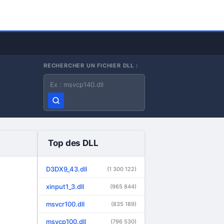
RECHERCHER UN FICHIER DLL :
Nom du fichier DLL
Top des DLL
D3DX9_43.dll
(1 300 122)
xinput1_3.dll
(965 844)
msvcr100.dll
(835 189)
msvcp100.dll
(796 530)