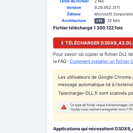
Taille du fichier
2 Mo
Version
9.29.952.3111
Éditeur
Microsoft Corporati
Architecture
32 bits
x86
Fichier téléchargé
1 300 122
fois
⇓ TÉLÉCHARGER D3DX9_43.DL
Pour savoir où copier le fichier DLL t
la FAQ :
Comment installer un fichier 
Les utilisateurs de Google Chrome p
message automatique lié à l'extens
Telecharger-DLL.fr sont scannés par 
Applications qui nécessitent D3DX9_4