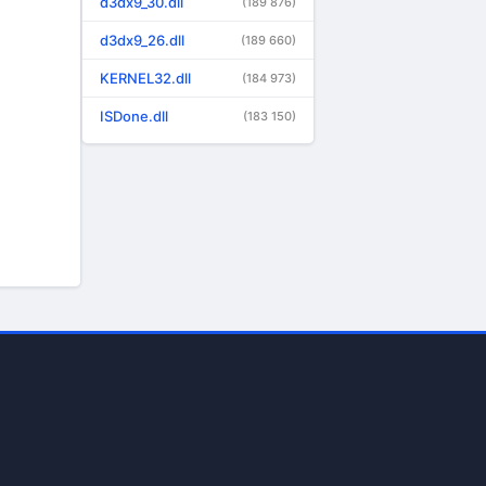
d3dx9_30.dll
(189 876)
d3dx9_26.dll
(189 660)
KERNEL32.dll
(184 973)
ISDone.dll
(183 150)