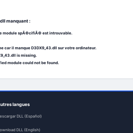
dll manquant :
e module spÃ©cifiÃ© est introuvable.
 car il manque D3DX9_43.dll sur votre ordinateur.
_43.dll is missing.
fied module could not be found.
utres langues
escargar DLL (Español)
ownload DLL (English)