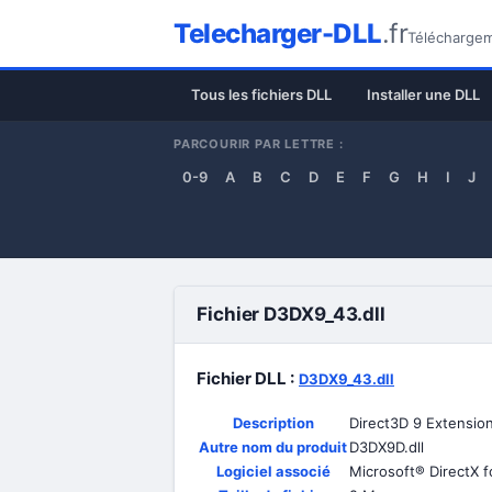
Telecharger-DLL
.fr
Téléchargeme
Tous les fichiers DLL
Installer une DLL
PARCOURIR PAR LETTRE :
0-9
A
B
C
D
E
F
G
H
I
J
Fichier D3DX9_43.dll
Fichier DLL :
D3DX9_43.dll
Description
Direct3D 9 Extensio
Autre nom du produit
D3DX9D.dll
Logiciel associé
Microsoft® DirectX 