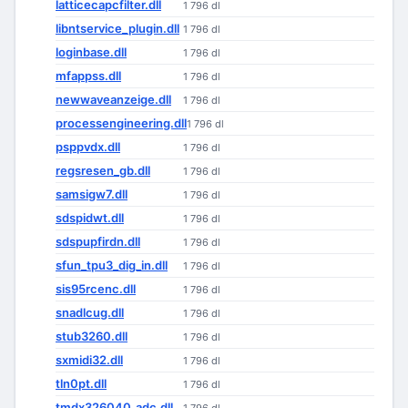
latticecapcfilter.dll
1 796 dl
libntservice_plugin.dll
1 796 dl
loginbase.dll
1 796 dl
mfappss.dll
1 796 dl
newwaveanzeige.dll
1 796 dl
processengineering.dll
1 796 dl
psppvdx.dll
1 796 dl
regsresen_gb.dll
1 796 dl
samsigw7.dll
1 796 dl
sdspidwt.dll
1 796 dl
sdspupfirdn.dll
1 796 dl
sfun_tpu3_dig_in.dll
1 796 dl
sis95rcenc.dll
1 796 dl
snadlcug.dll
1 796 dl
stub3260.dll
1 796 dl
sxmidi32.dll
1 796 dl
tln0pt.dll
1 796 dl
tmdx326040_adc.dll