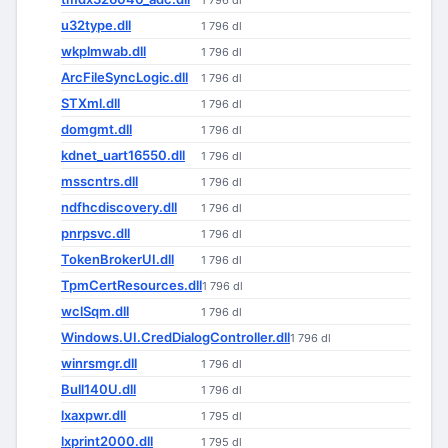
1 796 dl
u32type.dll
1 796 dl
wkplmwab.dll
1 796 dl
ArcFileSyncLogic.dll
1 796 dl
STXml.dll
1 796 dl
domgmt.dll
1 796 dl
kdnet_uart16550.dll
1 796 dl
msscntrs.dll
1 796 dl
ndfhcdiscovery.dll
1 796 dl
pnrpsvc.dll
1 796 dl
TokenBrokerUI.dll
1 796 dl
TpmCertResources.dll
1 796 dl
wclSqm.dll
1 796 dl
Windows.UI.CredDialogController.dll
1 796 dl
winrsmgr.dll
1 796 dl
Bull140U.dll
1 796 dl
lxaxpwr.dll
1 795 dl
lxprint2000.dll
1 795 dl