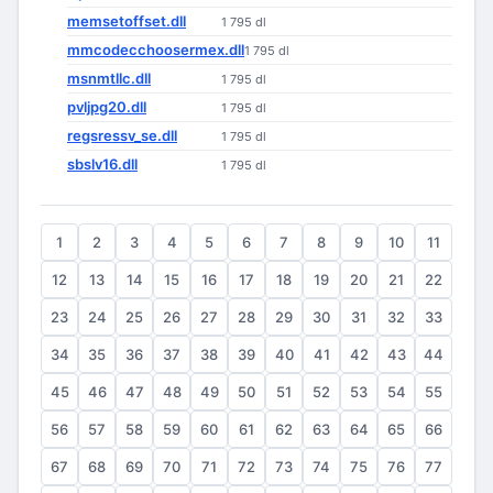
memsetoffset.dll
1 795 dl
mmcodecchoosermex.dll
1 795 dl
msnmtllc.dll
1 795 dl
pvljpg20.dll
1 795 dl
regsressv_se.dll
1 795 dl
sbslv16.dll
1 795 dl
1
2
3
4
5
6
7
8
9
10
11
12
13
14
15
16
17
18
19
20
21
22
23
24
25
26
27
28
29
30
31
32
33
34
35
36
37
38
39
40
41
42
43
44
45
46
47
48
49
50
51
52
53
54
55
56
57
58
59
60
61
62
63
64
65
66
67
68
69
70
71
72
73
74
75
76
77