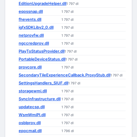
EditionUpgradeHelper.dll
1 797 dl
eqossnap.dll
1 797 dl
fhevents.dll
1 797 dl
igfxSDKLibv2_0.dll
1 797 dl
netprovfw.dll
1 797 dl
ngccredprov.dll
1 797 dl
PlayToStatusProvider.dll
1 797 dl
PortableDeviceStatus.dll
1 797 dl
provcore.dll
1 797 dl
SecondaryTileExperienceCallback.ProxyStub.dll
1 797 dl
SettingsHandlers_SIUF.dll
1 797 dl
storagewmi.dll
1 797 dl
SyncInfrastructure.dll
1 797 dl
updatecsp.dll
1 797 dl
WsmWmiPl.dll
1 797 dl
osblprov.dll
1 797 dl
epocmail.dll
1 796 dl