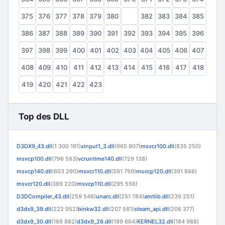
375
376
377
378
379
380
381
382
383
384
385
386
387
388
389
390
391
392
393
394
395
396
397
398
399
400
401
402
403
404
405
406
407
408
409
410
411
412
413
414
415
416
417
418
419
420
421
422
423
Top des DLL
D3DX9_43.dll
(1 300 191)
xinput1_3.dll
(965 907)
msvcr100.dll
(835 250)
msvcp100.dll
(796 583)
vcruntime140.dll
(729 138)
msvcp140.dll
(603 290)
msvcr110.dll
(591 759)
msvcp120.dll
(391 866)
msvcr120.dll
(389 220)
msvcp110.dll
(295 556)
D3DCompiler_43.dll
(259 546)
unarc.dll
(251 784)
amtlib.dll
(239 251)
d3dx9_39.dll
(222 952)
binkw32.dll
(207 581)
steam_api.dll
(206 377)
d3dx9_30.dll
(189 882)
d3dx9_26.dll
(189 664)
KERNEL32.dll
(184 988)