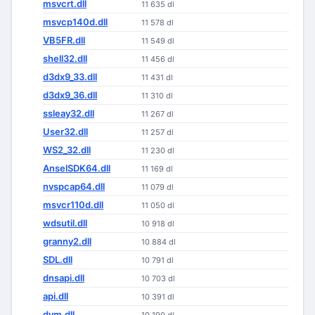
msvcrt.dll
11 635 dl
msvcp140d.dll
11 578 dl
VB5FR.dll
11 549 dl
shell32.dll
11 456 dl
d3dx9_33.dll
11 431 dl
d3dx9_36.dll
11 310 dl
ssleay32.dll
11 267 dl
User32.dll
11 257 dl
WS2_32.dll
11 230 dl
AnselSDK64.dll
11 169 dl
nvspcap64.dll
11 079 dl
msvcr110d.dll
11 050 dl
wdsutil.dll
10 918 dl
granny2.dll
10 884 dl
SDL.dll
10 791 dl
dnsapi.dll
10 703 dl
api.dll
10 391 dl
dvm.dll