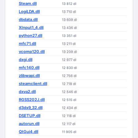
Steam.dll
13 812 dl
LogiLDA.dll
13 710 dl
dbdata.dll
13 609 dl
XInput1_4.dll
13 436 dl
python27.dll
13 351 dl
mfc71.dll
13 211 dl
vcomp120.dll
13 209 dl
dxgi.dll
12 977 dl
mfc140.dll
12 830 dl
zlibwapi.dll
12 756 dl
steamclient.dll
12 718 dl
dxva2.dll
12 546 dl
RGSS202J.dll
12 515 dl
d3dx9_32.dll
12 434 dl
DSETUP.dll
12 118 dl
autorun.dll
12 117 dl
QtGui4.dll
11 905 dl