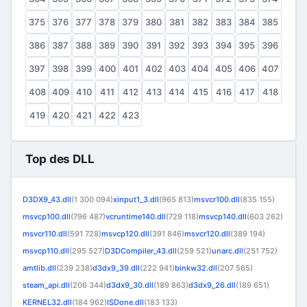
375
376
377
378
379
380
381
382
383
384
385
386
387
388
389
390
391
392
393
394
395
396
397
398
399
400
401
402
403
404
405
406
407
408
409
410
411
412
413
414
415
416
417
418
419
420
421
422
423
Top des DLL
D3DX9_43.dll
(1 300 094)
xinput1_3.dll
(965 813)
msvcr100.dll
(835 155)
msvcp100.dll
(796 487)
vcruntime140.dll
(729 118)
msvcp140.dll
(603 262)
msvcr110.dll
(591 728)
msvcp120.dll
(391 846)
msvcr120.dll
(389 194)
msvcp110.dll
(295 527)
D3DCompiler_43.dll
(259 521)
unarc.dll
(251 752)
amtlib.dll
(239 238)
d3dx9_39.dll
(222 941)
binkw32.dll
(207 565)
steam_api.dll
(206 344)
d3dx9_30.dll
(189 863)
d3dx9_26.dll
(189 651)
KERNEL32.dll
(184 962)
ISDone.dll
(183 133)