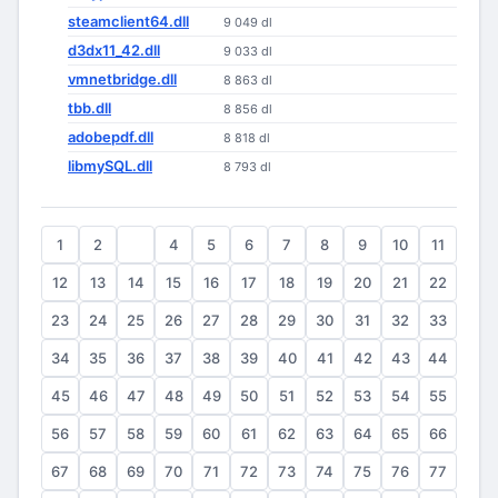
steamclient64.dll
9 049 dl
d3dx11_42.dll
9 033 dl
vmnetbridge.dll
8 863 dl
tbb.dll
8 856 dl
adobepdf.dll
8 818 dl
libmySQL.dll
8 793 dl
1
2
3
4
5
6
7
8
9
10
11
12
13
14
15
16
17
18
19
20
21
22
23
24
25
26
27
28
29
30
31
32
33
34
35
36
37
38
39
40
41
42
43
44
45
46
47
48
49
50
51
52
53
54
55
56
57
58
59
60
61
62
63
64
65
66
67
68
69
70
71
72
73
74
75
76
77