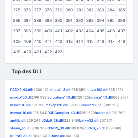
375
376
377
378
379
380
381
382
383
384
385
386
387
388
389
390
391
392
393
394
395
396
397
398
399
400
401
402
403
404
405
406
407
408
409
410
411
412
413
414
415
416
417
418
419
420
421
422
423
Top des DLL
D3DX9_43.dll
(1 300 131)
xinput1_3.dll
(965 850)
msvcr100.dll
(835 199)
msvcp100.dll
(796 532)
vcruntime140.dll
(729 125)
msvcp140.dll
(603 276)
msvcr110.dll
(591 750)
msvcp120.dll
(391 860)
msvcr120.dll
(389 207)
msvcp110.dll
(295 544)
D3DCompiler_43.dll
(259 529)
unarc.dll
(251 762)
amtlib.dll
(239 244)
d3dx9_39.dll
(222 949)
binkw32.dll
(207 574)
steam_api.dll
(206 362)
d3dx9_30.dll
(189 876)
d3dx9_26.dll
(189 660)
KERNEL32.dll
(184 974)
ISDone.dll
(183 155)