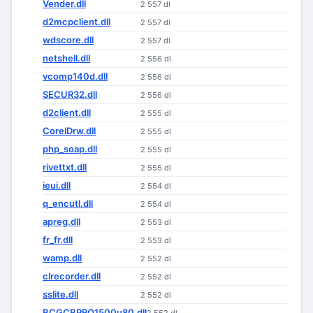
Vender.dll
2 557 dl
d2mcpclient.dll
2 557 dl
wdscore.dll
2 557 dl
netshell.dll
2 556 dl
vcomp140d.dll
2 556 dl
SECUR32.dll
2 556 dl
d2client.dll
2 555 dl
CorelDrw.dll
2 555 dl
php_soap.dll
2 555 dl
rivettxt.dll
2 555 dl
ieui.dll
2 554 dl
q_encutl.dll
2 554 dl
apreg.dll
2 553 dl
fr_fr.dll
2 553 dl
wamp.dll
2 552 dl
clrecorder.dll
2 552 dl
sslite.dll
2 552 dl
BCGCBPRO1500u80.dll