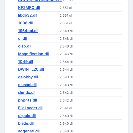
2 552 dl
KF2MFC.dll
2 551 dl
libdb32.dll
2 551 dl
1038.dll
2 551 dl
1964ogl.dll
2 549 dl
ui.dll
2 548 dl
disp.dll
2 546 dl
Magnification.dll
2 546 dl
1049.dll
2 544 dl
DWINTL20.dll
2 544 dl
gslobby.dll
2 543 dl
clusapi.dll
2 543 dl
slimdx.dll
2 542 dl
php4ts.dll
2 542 dl
FileLoader.dll
2 541 dl
d-pole.dll
2 540 dl
blade.dll
2 540 dl
acgenral.dll
2 540 dl