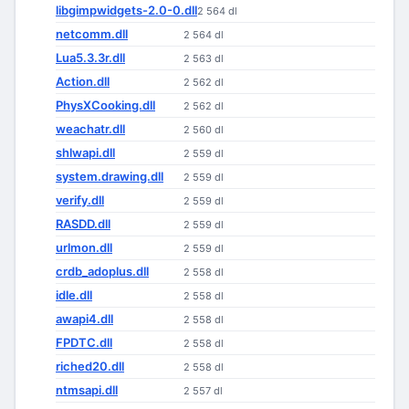
libgimpwidgets-2.0-0.dll
2 564 dl
netcomm.dll
2 564 dl
Lua5.3.3r.dll
2 563 dl
Action.dll
2 562 dl
PhysXCooking.dll
2 562 dl
weachatr.dll
2 560 dl
shlwapi.dll
2 559 dl
system.drawing.dll
2 559 dl
verify.dll
2 559 dl
RASDD.dll
2 559 dl
urlmon.dll
2 559 dl
crdb_adoplus.dll
2 558 dl
idle.dll
2 558 dl
awapi4.dll
2 558 dl
FPDTC.dll
2 558 dl
riched20.dll
2 558 dl
ntmsapi.dll
2 557 dl