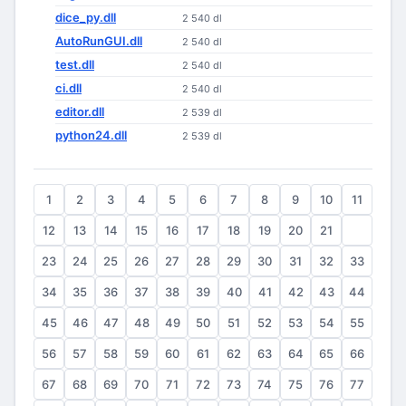
dice_py.dll
2 540 dl
AutoRunGUI.dll
2 540 dl
test.dll
2 540 dl
ci.dll
2 540 dl
editor.dll
2 539 dl
python24.dll
2 539 dl
1
2
3
4
5
6
7
8
9
10
11
12
13
14
15
16
17
18
19
20
21
22
23
24
25
26
27
28
29
30
31
32
33
34
35
36
37
38
39
40
41
42
43
44
45
46
47
48
49
50
51
52
53
54
55
56
57
58
59
60
61
62
63
64
65
66
67
68
69
70
71
72
73
74
75
76
77