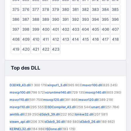
375
376
377
378
379
380
381
382
383
384
385
386
387
388
389
390
391
392
393
394
395
396
397
398
399
400
401
402
403
404
405
406
407
408
409
410
411
412
413
414
415
416
417
418
419
420
421
422
423
Top des DLL
D3DX9_43.dll
(1 300 179)
xinput1_3.dll
(965 903)
msvcr100.dll
(835 245)
msvcp100.dll
(796 572)
vcruntime140.dll
(729 135)
msvcp140.dll
(603 290)
msvcr110.dll
(591 759)
msvcp120.dll
(391 866)
msvcr120.dll
(389 219)
msvcp110.dll
(295 555)
D3DCompiler_43.dll
(259 544)
unarc.dll
(251 784)
amtlib.dll
(239 250)
d3dx9_39.dll
(222 952)
binkw32.dll
(207 581)
steam_api.dll
(206 374)
d3dx9_30.dll
(189 880)
d3dx9_26.dll
(189 662)
KERNEL32.dll
(184 986)
ISDone.dll
(183 179)