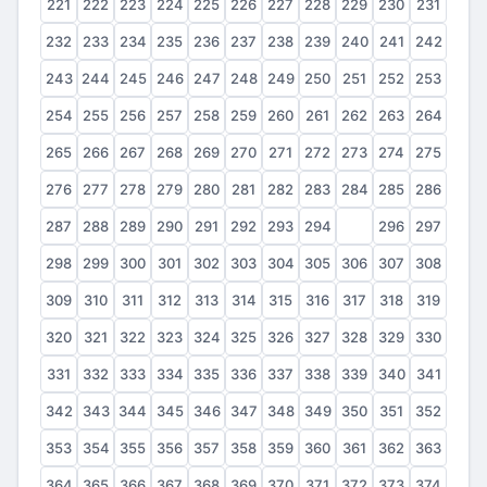
221
222
223
224
225
226
227
228
229
230
231
232
233
234
235
236
237
238
239
240
241
242
243
244
245
246
247
248
249
250
251
252
253
254
255
256
257
258
259
260
261
262
263
264
265
266
267
268
269
270
271
272
273
274
275
276
277
278
279
280
281
282
283
284
285
286
287
288
289
290
291
292
293
294
295
296
297
298
299
300
301
302
303
304
305
306
307
308
309
310
311
312
313
314
315
316
317
318
319
320
321
322
323
324
325
326
327
328
329
330
331
332
333
334
335
336
337
338
339
340
341
342
343
344
345
346
347
348
349
350
351
352
353
354
355
356
357
358
359
360
361
362
363
364
365
366
367
368
369
370
371
372
373
374