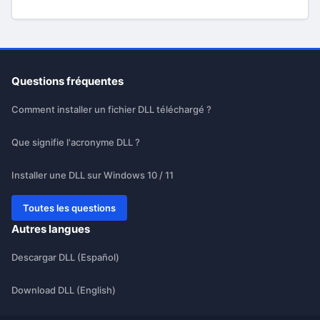
Questions fréquentes
Comment installer un fichier DLL téléchargé ?
Que signifie l'acronyme DLL ?
Installer une DLL sur Windows 10 / 11
Toutes les questions
Autres langues
Descargar DLL (Español)
Download DLL (English)