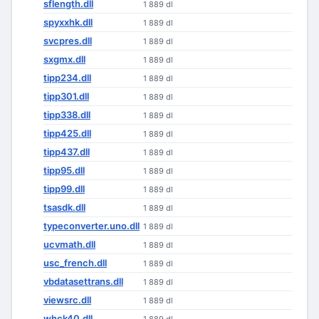
sflength.dll
1 889 dl
spyxxhk.dll
1 889 dl
svcpres.dll
1 889 dl
sxgmx.dll
1 889 dl
tipp234.dll
1 889 dl
tipp301.dll
1 889 dl
tipp338.dll
1 889 dl
tipp425.dll
1 889 dl
tipp437.dll
1 889 dl
tipp95.dll
1 889 dl
tipp99.dll
1 889 dl
tsasdk.dll
1 889 dl
typeconverter.uno.dll
1 889 dl
ucvmath.dll
1 889 dl
usc_french.dll
1 889 dl
vbdatasettrans.dll
1 889 dl
viewsrc.dll
1 889 dl
whck40.dll