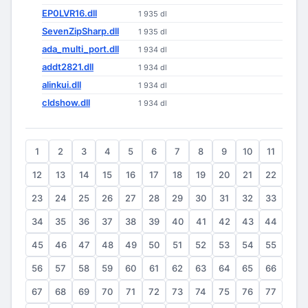
EP0LVR16.dll
1 935 dl
SevenZipSharp.dll
1 935 dl
ada_multi_port.dll
1 934 dl
addt2821.dll
1 934 dl
alinkui.dll
1 934 dl
cldshow.dll
1 934 dl
1
2
3
4
5
6
7
8
9
10
11
12
13
14
15
16
17
18
19
20
21
22
23
24
25
26
27
28
29
30
31
32
33
34
35
36
37
38
39
40
41
42
43
44
45
46
47
48
49
50
51
52
53
54
55
56
57
58
59
60
61
62
63
64
65
66
67
68
69
70
71
72
73
74
75
76
77