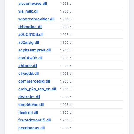
viscomwave.dll
1 936 dl
vis_milk.dll
1 936 dl
wincredprovider.dll
1 936 dl
tbbmalloc.dll
1 936 dl
a0004106.dll
1 935 dl
a32ardg.dll
1 935 dl
acpltstampres.dll
1 935 dl
atv04w9x.dll
1 935 dl
chtbrkr.dll
1 935 dl
clrviddd.dll
1 935 dl
commercedlg.dll
1 935 dl
crdb_p2s_res_en.dll
1 935 dl
drvtrntm.dll
1 935 dl
emp569mi.dll
1 935 dl
flashshl.dll
1 935 dl
frwordzoom15.dll
1 935 dl
headbonus.dll
1 935 dl