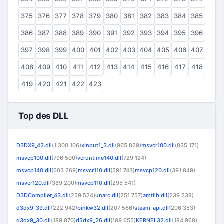
375
376
377
378
379
380
381
382
383
384
385
386
387
388
389
390
391
392
393
394
395
396
397
398
399
400
401
402
403
404
405
406
407
408
409
410
411
412
413
414
415
416
417
418
419
420
421
422
423
Top des DLL
D3DX9_43.dll
(1 300 106)
xinput1_3.dll
(965 829)
msvcr100.dll
(835 171)
msvcp100.dll
(796 500)
vcruntime140.dll
(729 124)
msvcp140.dll
(603 269)
msvcr110.dll
(591 743)
msvcp120.dll
(391 849)
msvcr120.dll
(389 200)
msvcp110.dll
(295 541)
D3DCompiler_43.dll
(259 524)
unarc.dll
(251 757)
amtlib.dll
(239 238)
d3dx9_39.dll
(222 942)
binkw32.dll
(207 566)
steam_api.dll
(206 353)
d3dx9_30.dll
(189 870)
d3dx9_26.dll
(189 655)
KERNEL32.dll
(184 968)