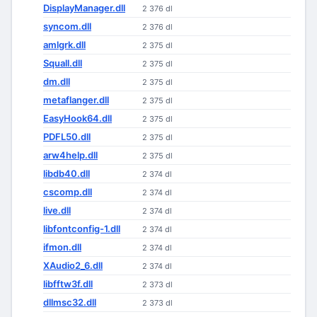
DisplayManager.dll
2 376 dl
syncom.dll
2 376 dl
amlgrk.dll
2 375 dl
Squall.dll
2 375 dl
dm.dll
2 375 dl
metaflanger.dll
2 375 dl
EasyHook64.dll
2 375 dl
PDFL50.dll
2 375 dl
arw4help.dll
2 375 dl
libdb40.dll
2 374 dl
cscomp.dll
2 374 dl
live.dll
2 374 dl
libfontconfig-1.dll
2 374 dl
ifmon.dll
2 374 dl
XAudio2_6.dll
2 374 dl
libfftw3f.dll
2 373 dl
dllmsc32.dll
2 373 dl