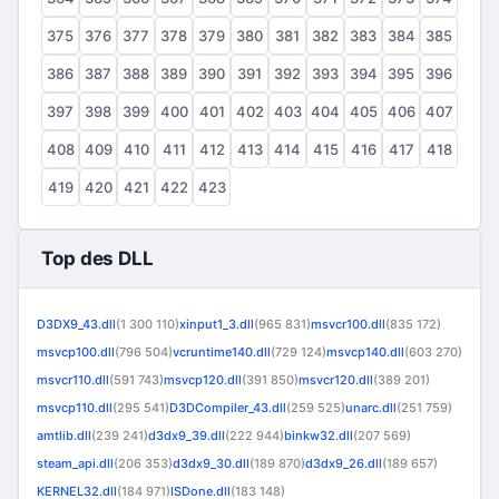
375
376
377
378
379
380
381
382
383
384
385
386
387
388
389
390
391
392
393
394
395
396
397
398
399
400
401
402
403
404
405
406
407
408
409
410
411
412
413
414
415
416
417
418
419
420
421
422
423
Top des DLL
D3DX9_43.dll
(1 300 110)
xinput1_3.dll
(965 831)
msvcr100.dll
(835 172)
msvcp100.dll
(796 504)
vcruntime140.dll
(729 124)
msvcp140.dll
(603 270)
msvcr110.dll
(591 743)
msvcp120.dll
(391 850)
msvcr120.dll
(389 201)
msvcp110.dll
(295 541)
D3DCompiler_43.dll
(259 525)
unarc.dll
(251 759)
amtlib.dll
(239 241)
d3dx9_39.dll
(222 944)
binkw32.dll
(207 569)
steam_api.dll
(206 353)
d3dx9_30.dll
(189 870)
d3dx9_26.dll
(189 657)
KERNEL32.dll
(184 971)
ISDone.dll
(183 148)