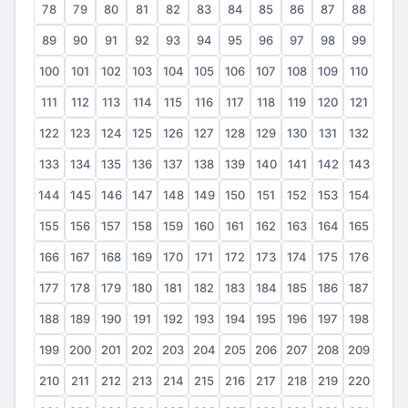
78
79
80
81
82
83
84
85
86
87
88
89
90
91
92
93
94
95
96
97
98
99
100
101
102
103
104
105
106
107
108
109
110
111
112
113
114
115
116
117
118
119
120
121
122
123
124
125
126
127
128
129
130
131
132
133
134
135
136
137
138
139
140
141
142
143
144
145
146
147
148
149
150
151
152
153
154
155
156
157
158
159
160
161
162
163
164
165
166
167
168
169
170
171
172
173
174
175
176
177
178
179
180
181
182
183
184
185
186
187
188
189
190
191
192
193
194
195
196
197
198
199
200
201
202
203
204
205
206
207
208
209
210
211
212
213
214
215
216
217
218
219
220