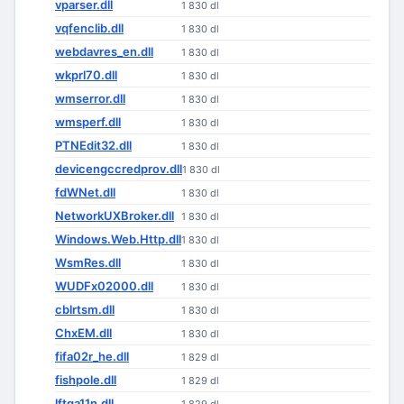
vparser.dll
1 830 dl
vqfenclib.dll
1 830 dl
webdavres_en.dll
1 830 dl
wkprl70.dll
1 830 dl
wmserror.dll
1 830 dl
wmsperf.dll
1 830 dl
PTNEdit32.dll
1 830 dl
devicengccredprov.dll
1 830 dl
fdWNet.dll
1 830 dl
NetworkUXBroker.dll
1 830 dl
Windows.Web.Http.dll
1 830 dl
WsmRes.dll
1 830 dl
WUDFx02000.dll
1 830 dl
cblrtsm.dll
1 830 dl
ChxEM.dll
1 830 dl
fifa02r_he.dll
1 829 dl
fishpole.dll
1 829 dl
lftga11n.dll