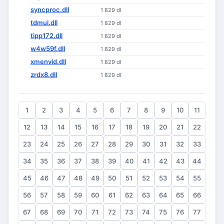
syncproc.dll
1 829 dl
tdmui.dll
1 829 dl
tipp172.dll
1 829 dl
w4w59f.dll
1 829 dl
xmenvid.dll
1 829 dl
zrdx8.dll
1 829 dl
1
2
3
4
5
6
7
8
9
10
11
12
13
14
15
16
17
18
19
20
21
22
23
24
25
26
27
28
29
30
31
32
33
34
35
36
37
38
39
40
41
42
43
44
45
46
47
48
49
50
51
52
53
54
55
56
57
58
59
60
61
62
63
64
65
66
67
68
69
70
71
72
73
74
75
76
77