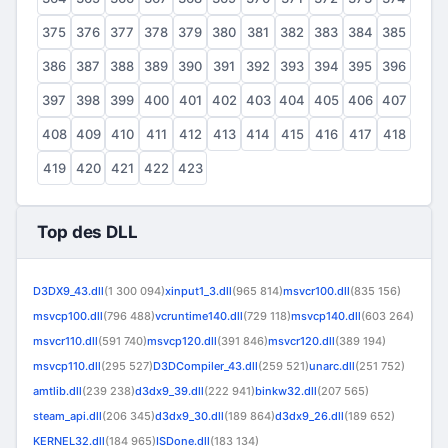
375
376
377
378
379
380
381
382
383
384
385
386
387
388
389
390
391
392
393
394
395
396
397
398
399
400
401
402
403
404
405
406
407
408
409
410
411
412
413
414
415
416
417
418
419
420
421
422
423
Top des DLL
D3DX9_43.dll
(1 300 094)
xinput1_3.dll
(965 814)
msvcr100.dll
(835 156)
msvcp100.dll
(796 488)
vcruntime140.dll
(729 118)
msvcp140.dll
(603 264)
msvcr110.dll
(591 740)
msvcp120.dll
(391 846)
msvcr120.dll
(389 194)
msvcp110.dll
(295 527)
D3DCompiler_43.dll
(259 521)
unarc.dll
(251 752)
amtlib.dll
(239 238)
d3dx9_39.dll
(222 941)
binkw32.dll
(207 565)
steam_api.dll
(206 345)
d3dx9_30.dll
(189 864)
d3dx9_26.dll
(189 652)
KERNEL32.dll
(184 965)
ISDone.dll
(183 134)