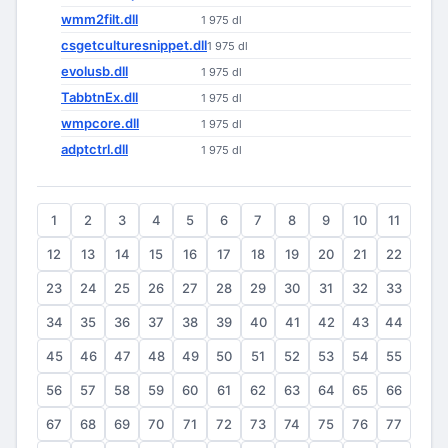
wmm2filt.dll
1 975 dl
csgetculturesnippet.dll
1 975 dl
evolusb.dll
1 975 dl
TabbtnEx.dll
1 975 dl
wmpcore.dll
1 975 dl
adptctrl.dll
1 975 dl
1
2
3
4
5
6
7
8
9
10
11
12
13
14
15
16
17
18
19
20
21
22
23
24
25
26
27
28
29
30
31
32
33
34
35
36
37
38
39
40
41
42
43
44
45
46
47
48
49
50
51
52
53
54
55
56
57
58
59
60
61
62
63
64
65
66
67
68
69
70
71
72
73
74
75
76
77