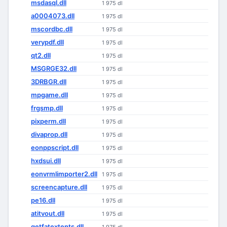
msdasql.dll
1 975 dl
a0004073.dll
1 975 dl
mscordbc.dll
1 975 dl
verypdf.dll
1 975 dl
qt2.dll
1 975 dl
MSGRGE32.dll
1 975 dl
3DRBGR.dll
1 975 dl
mpgame.dll
1 975 dl
frgsmp.dll
1 975 dl
pixperm.dll
1 975 dl
divaprop.dll
1 975 dl
eonppscript.dll
1 975 dl
hxdsui.dll
1 975 dl
eonvrmlimporter2.dll
1 975 dl
screencapture.dll
1 975 dl
pe16.dll
1 975 dl
atitvout.dll
1 975 dl
getfatextents.dll