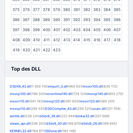
375
376
377
378
379
380
381
382
383
384
385
386
387
388
389
390
391
392
393
394
395
396
397
398
399
400
401
402
403
404
405
406
407
408
409
410
411
412
413
414
415
416
417
418
419
420
421
422
423
Top des DLL
D3DX9_43.dll
(1 300 110)
xinput1_3.dll
(965 831)
msvcr100.dll
(835 172)
msvcp100.dll
(796 504)
vcruntime140.dll
(729 124)
msvcp140.dll
(603 270)
msvcr110.dll
(591 743)
msvcp120.dll
(391 850)
msvcr120.dll
(389 201)
msvcp110.dll
(295 541)
D3DCompiler_43.dll
(259 525)
unarc.dll
(251 759)
amtlib.dll
(239 241)
d3dx9_39.dll
(222 944)
binkw32.dll
(207 569)
steam_api.dll
(206 353)
d3dx9_30.dll
(189 870)
d3dx9_26.dll
(189 655)
KERNEL32.dll
(184 971)
ISDone.dll
(183 148)