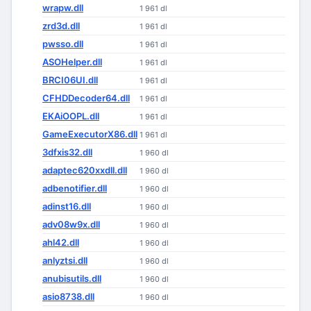
wrapw.dll
1 961 dl
zrd3d.dll
1 961 dl
pwsso.dll
1 961 dl
ASOHelper.dll
1 961 dl
BRCI06UI.dll
1 961 dl
CFHDDecoder64.dll
1 961 dl
EKAiOOPL.dll
1 961 dl
GameExecutorX86.dll
1 961 dl
3dfxis32.dll
1 960 dl
adaptec620xxdll.dll
1 960 dl
adbenotifier.dll
1 960 dl
adinst16.dll
1 960 dl
adv08w9x.dll
1 960 dl
ahl42.dll
1 960 dl
anlyztsi.dll
1 960 dl
anubisutils.dll
1 960 dl
asio8738.dll
1 960 dl