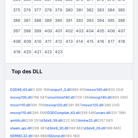
375
376
377
378
379
380
381
382
383
384
385
386
387
388
389
390
391
392
393
394
395
396
397
398
399
400
401
402
403
404
405
406
407
408
409
410
411
412
413
414
415
416
417
418
419
420
421
422
423
Top des DLL
D3DX9_43.dll
(1 300 199)
xinput1_3.dll
(965 910)
msvcr100.dll
(835 254)
msvcp100.dll
(796 587)
vcruntime140.dll
(729 138)
msvcp140.dll
(603 290)
msvcr110.dll
(591 759)
msvcp120.dll
(391 867)
msvcr120.dll
(389 220)
msvcp110.dll
(295 556)
D3DCompiler_43.dll
(259 546)
unarc.dll
(251 789)
amtlib.dll
(239 251)
d3dx9_39.dll
(222 952)
binkw32.dll
(207 581)
steam_api.dll
(206 381)
d3dx9_30.dll
(189 882)
d3dx9_26.dll
(189 665)
KERNEL32.dll
(184 988)
ISDone.dll
(183 180)