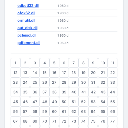
odbctl32.dll
1 960 dl
ofck62.dll
1 960 dl
ormutil.dll
1 960 dl
out_disk.dll
1 960 dl
pcleiscl.dll
1 960 dl
pdfcmnnt.dll
1 960 dl
1
2
3
4
5
6
7
8
9
10
11
12
13
14
15
16
17
18
19
20
21
22
23
24
25
26
27
28
29
30
31
32
33
34
35
36
37
38
39
40
41
42
43
44
45
46
47
48
49
50
51
52
53
54
55
56
57
58
59
60
61
62
63
64
65
66
67
68
69
70
71
72
73
74
75
76
77