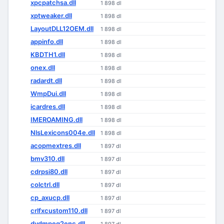
xpcpatchsa.dll
1 898 dl
xptweaker.dll
1 898 dl
LayoutDLL12OEM.dll
1 898 dl
appinfo.dll
1 898 dl
KBDTH1.dll
1 898 dl
onex.dll
1 898 dl
radardt.dll
1 898 dl
WmpDui.dll
1 898 dl
icardres.dll
1 898 dl
IMEROAMING.dll
1 898 dl
NlsLexicons004e.dll
1 898 dl
acopmextres.dll
1 897 dl
bmv310.dll
1 897 dl
cdrpsi80.dll
1 897 dl
colctrl.dll
1 897 dl
cp_axucp.dll
1 897 dl
crlfxcustom110.dll
1 897 dl
dvdmpeg2enc.dll