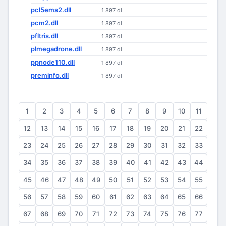
pcl5ems2.dll
1 897 dl
pcm2.dll
1 897 dl
pfltris.dll
1 897 dl
plmegadrone.dll
1 897 dl
ppnode110.dll
1 897 dl
preminfo.dll
1 897 dl
1
2
3
4
5
6
7
8
9
10
11
12
13
14
15
16
17
18
19
20
21
22
23
24
25
26
27
28
29
30
31
32
33
34
35
36
37
38
39
40
41
42
43
44
45
46
47
48
49
50
51
52
53
54
55
56
57
58
59
60
61
62
63
64
65
66
67
68
69
70
71
72
73
74
75
76
77