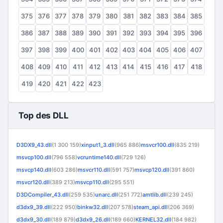
375
376
377
378
379
380
381
382
383
384
385
386
387
388
389
390
391
392
393
394
395
396
397
398
399
400
401
402
403
404
405
406
407
408
409
410
411
412
413
414
415
416
417
418
419
420
421
422
423
Top des DLL
D3DX9_43.dll
(1 300 159)
xinput1_3.dll
(965 886)
msvcr100.dll
(835 219)
msvcp100.dll
(796 558)
vcruntime140.dll
(729 126)
msvcp140.dll
(603 286)
msvcr110.dll
(591 757)
msvcp120.dll
(391 860)
msvcr120.dll
(389 213)
msvcp110.dll
(295 551)
D3DCompiler_43.dll
(259 535)
unarc.dll
(251 772)
amtlib.dll
(239 245)
d3dx9_39.dll
(222 950)
binkw32.dll
(207 578)
steam_api.dll
(206 369)
d3dx9_30.dll
(189 879)
d3dx9_26.dll
(189 660)
KERNEL32.dll
(184 982)