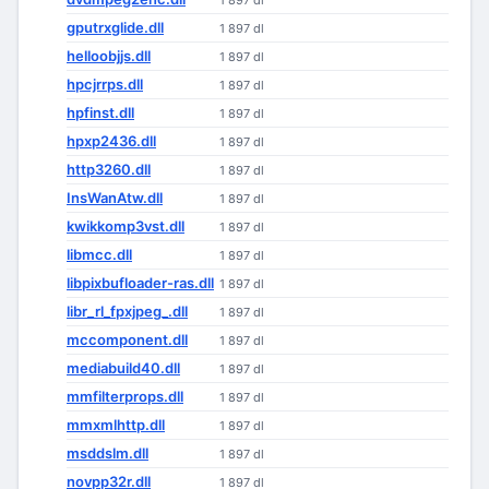
1 897 dl
gputrxglide.dll
1 897 dl
helloobjjs.dll
1 897 dl
hpcjrrps.dll
1 897 dl
hpfinst.dll
1 897 dl
hpxp2436.dll
1 897 dl
http3260.dll
1 897 dl
InsWanAtw.dll
1 897 dl
kwikkomp3vst.dll
1 897 dl
libmcc.dll
1 897 dl
libpixbufloader-ras.dll
1 897 dl
libr_rl_fpxjpeg_.dll
1 897 dl
mccomponent.dll
1 897 dl
mediabuild40.dll
1 897 dl
mmfilterprops.dll
1 897 dl
mmxmlhttp.dll
1 897 dl
msddslm.dll
1 897 dl
novpp32r.dll
1 897 dl