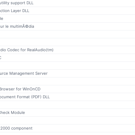
tility support DLL
ction Layer DLL
le
ur le multimÃ©dia
io Codec for RealAudio(tm)
C
ource Management Server
Browser for WinOnCD
Document Format (PDF) DLL
Check Module
e 2000 component