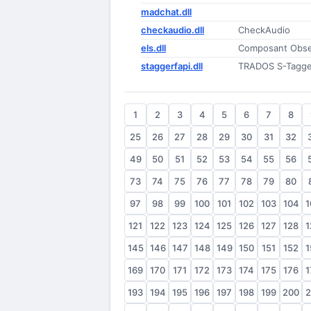
madchat.dll
checkaudio.dll
CheckAudio
els.dll
Composant Obse
staggerfapi.dll
TRADOS S-Tagge
1
2
3
4
5
6
7
8
25
26
27
28
29
30
31
32
49
50
51
52
53
54
55
56
73
74
75
76
77
78
79
80
97
98
99
100
101
102
103
104
1
121
122
123
124
125
126
127
128
1
145
146
147
148
149
150
151
152
1
169
170
171
172
173
174
175
176
1
193
194
195
196
197
198
199
200
2