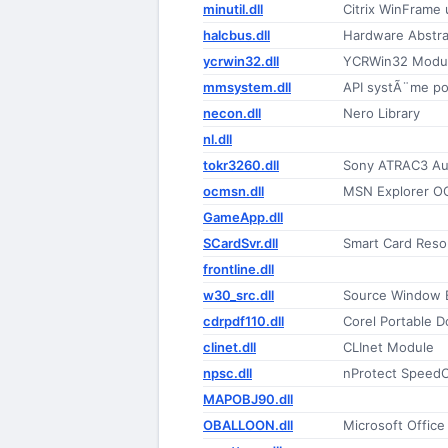
minutil.dll
Citrix WinFrame u
halcbus.dll
Hardware Abstra
ycrwin32.dll
YCRWin32 Modu
mmsystem.dll
API systÃ¨me po
necon.dll
Nero Library
nl.dll
tokr3260.dll
Sony ATRAC3 Aud
ocmsn.dll
MSN Explorer O
GameApp.dll
SCardSvr.dll
Smart Card Res
frontline.dll
w30_src.dll
Source Window 
cdrpdf110.dll
Corel Portable 
clinet.dll
CLInet Module
npsc.dll
nProtect Speed
MAPOBJ90.dll
OBALLOON.dll
Microsoft Offic