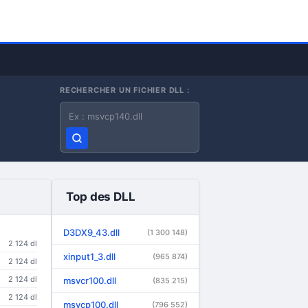
RECHERCHER UN FICHIER DLL :
Nom du fichier DLL
Top des DLL
D3DX9_43.dll
(1 300 148)
2 124 dl
xinput1_3.dll
(965 874)
2 124 dl
2 124 dl
msvcr100.dll
(835 215)
2 124 dl
msvcp100.dll
(796 552)