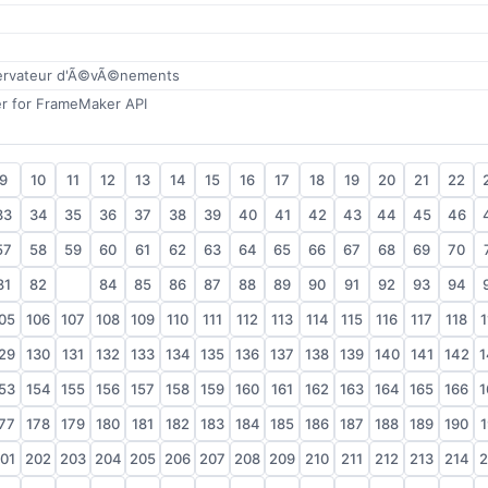
rvateur d'Ã©vÃ©nements
r for FrameMaker API
9
10
11
12
13
14
15
16
17
18
19
20
21
22
33
34
35
36
37
38
39
40
41
42
43
44
45
46
57
58
59
60
61
62
63
64
65
66
67
68
69
70
81
82
83
84
85
86
87
88
89
90
91
92
93
94
05
106
107
108
109
110
111
112
113
114
115
116
117
118
1
29
130
131
132
133
134
135
136
137
138
139
140
141
142
1
53
154
155
156
157
158
159
160
161
162
163
164
165
166
1
77
178
179
180
181
182
183
184
185
186
187
188
189
190
1
01
202
203
204
205
206
207
208
209
210
211
212
213
214
2