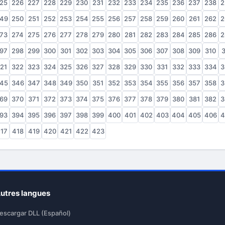
25
226
227
228
229
230
231
232
233
234
235
236
237
238
2
49
250
251
252
253
254
255
256
257
258
259
260
261
262
2
73
274
275
276
277
278
279
280
281
282
283
284
285
286
2
97
298
299
300
301
302
303
304
305
306
307
308
309
310
3
21
322
323
324
325
326
327
328
329
330
331
332
333
334
3
45
346
347
348
349
350
351
352
353
354
355
356
357
358
3
69
370
371
372
373
374
375
376
377
378
379
380
381
382
3
93
394
395
396
397
398
399
400
401
402
403
404
405
406
4
17
418
419
420
421
422
423
utres langues
escargar DLL (Español)