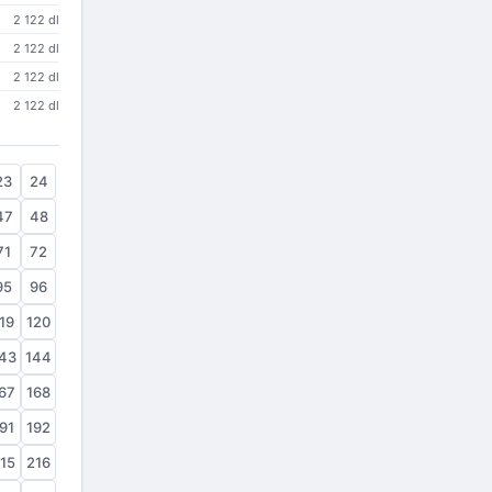
2 122 dl
2 122 dl
2 122 dl
2 122 dl
23
24
47
48
71
72
95
96
19
120
43
144
67
168
91
192
15
216