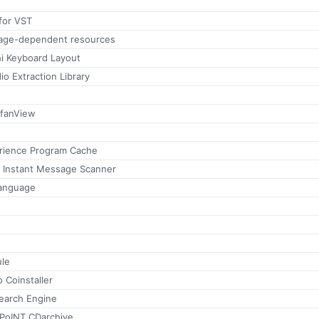
for VST
uage-dependent resources
i Keyboard Layout
io Extraction Library
rfanView
erience Program Cache
s Instant Message Scanner
Language
le
 Coinstaller
Search Engine
 PoINT CDarchive