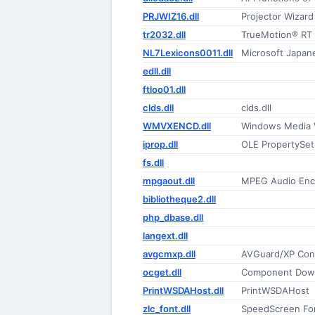
PRJWIZ16.dll
Projector Wizar
tr2032.dll
TrueMotion® RT
NL7Lexicons0011.dll
Microsoft Japan
edll.dll
ftloo01.dll
clds.dll
clds.dll
WMVXENCD.dll
Windows Media 
iprop.dll
OLE PropertySet
fs.dll
mpgaout.dll
MPEG Audio Enc
bibliotheque2.dll
php_dbase.dll
langext.dll
avgcmxp.dll
AVGuard/XP Contr
ocget.dll
Component Down
PrintWSDAHost.dll
PrintWSDAHost
zlc_font.dll
SpeedScreen Fo