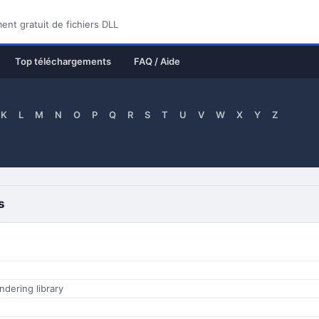
nt gratuit de fichiers DLL
Top téléchargements
FAQ / Aide
K
L
M
N
O
P
Q
R
S
T
U
V
W
X
Y
Z
s
ndering library