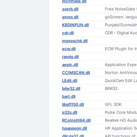
mcnttype.dll
xverb.dll
Free NoiseGate 
gsres.dll
goScreen: lang
KBDINPUN.dll
Punjabi/Gurmukh
cdr.dll
CDR - Digital Aud
mgxoschk.dll
ecw.dll
ECW PlugIn for I
randg.dll
aepic.dll
Application Exp
CCIMSCAN.dll
Norton AntiViru
LEdit.dll
QuickCam Edit 
bilw32.dll
BilW32
bart.dll
libgfl150.dll
GFL SDK
p32s.dll
Pulse Core Modu
RCoInstII64.dll
Realtek HD Audio
hpappegn.dll
HP Application 
dllcda32.dll
API functions of