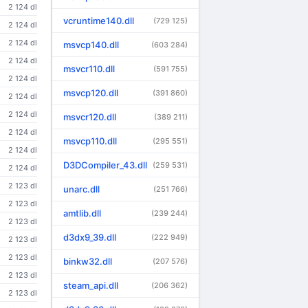
2 124 dl
vcruntime140.dll
(729 125)
2 124 dl
2 124 dl
msvcp140.dll
(603 284)
2 124 dl
msvcr110.dll
(591 755)
2 124 dl
msvcp120.dll
(391 860)
2 124 dl
2 124 dl
msvcr120.dll
(389 211)
2 124 dl
msvcp110.dll
(295 551)
2 124 dl
D3DCompiler_43.dll
(259 531)
2 124 dl
2 123 dl
unarc.dll
(251 766)
2 123 dl
amtlib.dll
(239 244)
2 123 dl
d3dx9_39.dll
(222 949)
2 123 dl
2 123 dl
binkw32.dll
(207 576)
2 123 dl
steam_api.dll
(206 362)
2 123 dl