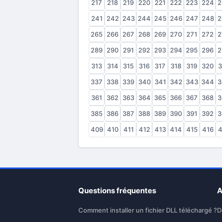
217
218
219
220
221
222
223
224
2
241
242
243
244
245
246
247
248
2
265
266
267
268
269
270
271
272
2
289
290
291
292
293
294
295
296
2
313
314
315
316
317
318
319
320
3
337
338
339
340
341
342
343
344
3
361
362
363
364
365
366
367
368
3
385
386
387
388
389
390
391
392
3
409
410
411
412
413
414
415
416
4
Questions fréquentes
A
Comment installer un fichier DLL téléchargé ?
D