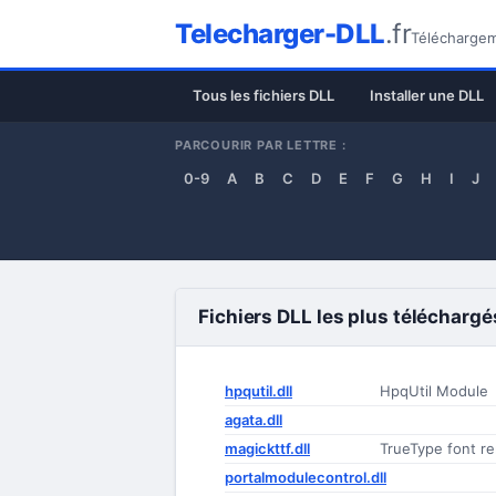
Telecharger-DLL
.fr
Téléchargeme
Tous les fichiers DLL
Installer une DLL
PARCOURIR PAR LETTRE :
0-9
A
B
C
D
E
F
G
H
I
J
Fichiers DLL les plus téléchargé
hpqutil.dll
HpqUtil Module
agata.dll
magickttf.dll
TrueType font re
portalmodulecontrol.dll