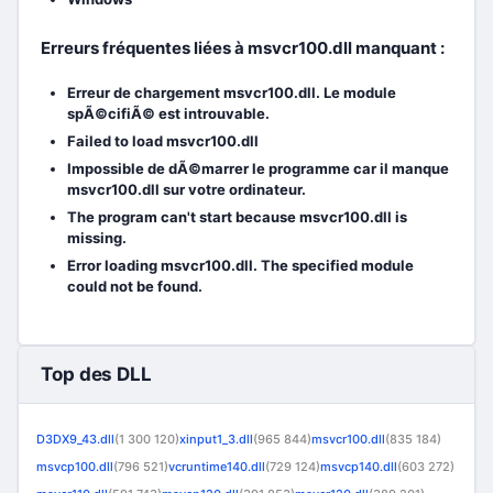
Erreurs fréquentes liées à msvcr100.dll manquant :
Erreur de chargement msvcr100.dll. Le module
spÃ©cifiÃ© est introuvable.
Failed to load msvcr100.dll
Impossible de dÃ©marrer le programme car il manque
msvcr100.dll sur votre ordinateur.
The program can't start because msvcr100.dll is
missing.
Error loading msvcr100.dll. The specified module
could not be found.
Top des DLL
D3DX9_43.dll
(1 300 120)
xinput1_3.dll
(965 844)
msvcr100.dll
(835 184)
msvcp100.dll
(796 521)
vcruntime140.dll
(729 124)
msvcp140.dll
(603 272)