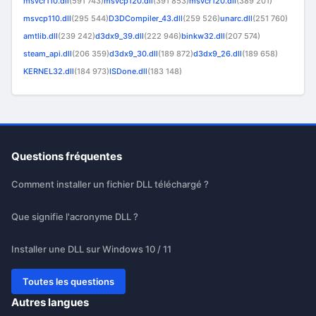
msvcr110.dll
(591 743)
msvcp120.dll
(391 853)
msvcr120.dll
(389 201)
msvcp110.dll
(295 544)
D3DCompiler_43.dll
(259 526)
unarc.dll
(251 760)
amtlib.dll
(239 242)
d3dx9_39.dll
(222 946)
binkw32.dll
(207 574)
steam_api.dll
(206 359)
d3dx9_30.dll
(189 872)
d3dx9_26.dll
(189 658)
KERNEL32.dll
(184 973)
ISDone.dll
(183 148)
Questions fréquentes
Comment installer un fichier DLL téléchargé ?
Que signifie l'acronyme DLL ?
Installer une DLL sur Windows 10 / 11
Toutes les questions
Autres langues