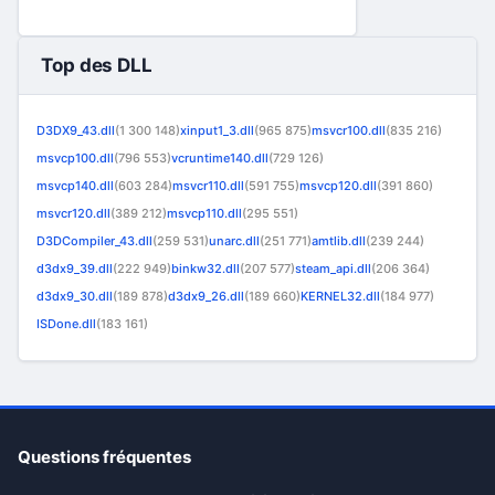
Top des DLL
D3DX9_43.dll
(1 300 148)
xinput1_3.dll
(965 875)
msvcr100.dll
(835 216)
msvcp100.dll
(796 553)
vcruntime140.dll
(729 126)
msvcp140.dll
(603 284)
msvcr110.dll
(591 755)
msvcp120.dll
(391 860)
msvcr120.dll
(389 212)
msvcp110.dll
(295 551)
D3DCompiler_43.dll
(259 531)
unarc.dll
(251 771)
amtlib.dll
(239 244)
d3dx9_39.dll
(222 949)
binkw32.dll
(207 577)
steam_api.dll
(206 364)
d3dx9_30.dll
(189 878)
d3dx9_26.dll
(189 660)
KERNEL32.dll
(184 977)
ISDone.dll
(183 161)
Questions fréquentes