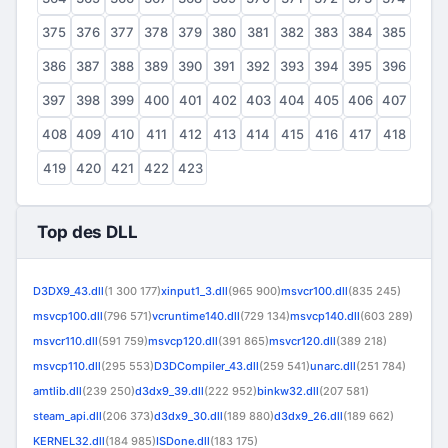
375
376
377
378
379
380
381
382
383
384
385
386
387
388
389
390
391
392
393
394
395
396
397
398
399
400
401
402
403
404
405
406
407
408
409
410
411
412
413
414
415
416
417
418
419
420
421
422
423
Top des DLL
D3DX9_43.dll
(1 300 177)
xinput1_3.dll
(965 900)
msvcr100.dll
(835 245)
msvcp100.dll
(796 571)
vcruntime140.dll
(729 134)
msvcp140.dll
(603 289)
msvcr110.dll
(591 759)
msvcp120.dll
(391 865)
msvcr120.dll
(389 218)
msvcp110.dll
(295 553)
D3DCompiler_43.dll
(259 541)
unarc.dll
(251 784)
amtlib.dll
(239 250)
d3dx9_39.dll
(222 952)
binkw32.dll
(207 581)
steam_api.dll
(206 373)
d3dx9_30.dll
(189 880)
d3dx9_26.dll
(189 662)
KERNEL32.dll
(184 985)
ISDone.dll
(183 175)