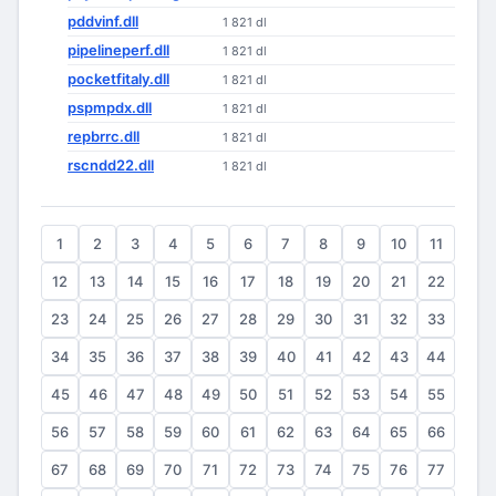
pddvinf.dll
1 821 dl
pipelineperf.dll
1 821 dl
pocketfitaly.dll
1 821 dl
pspmpdx.dll
1 821 dl
repbrrc.dll
1 821 dl
rscndd22.dll
1 821 dl
1
2
3
4
5
6
7
8
9
10
11
12
13
14
15
16
17
18
19
20
21
22
23
24
25
26
27
28
29
30
31
32
33
34
35
36
37
38
39
40
41
42
43
44
45
46
47
48
49
50
51
52
53
54
55
56
57
58
59
60
61
62
63
64
65
66
67
68
69
70
71
72
73
74
75
76
77