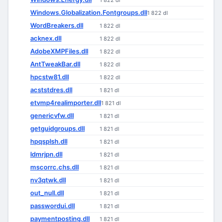
1 822 dl
Windows.Globalization.Fontgroups.dll
1 822 dl
WordBreakers.dll
1 822 dl
acknex.dll
1 822 dl
AdobeXMPFiles.dll
1 822 dl
AntTweakBar.dll
1 822 dl
hpcstw81.dll
1 822 dl
acststdres.dll
1 821 dl
etvmp4realimporter.dll
1 821 dl
genericvfw.dll
1 821 dl
getguidgroups.dll
1 821 dl
hpqsplsh.dll
1 821 dl
ldmrjpn.dll
1 821 dl
mscorrc.chs.dll
1 821 dl
nv3qtwk.dll
1 821 dl
out_null.dll
1 821 dl
passwordui.dll
1 821 dl
paymentposting.dll
1 821 dl