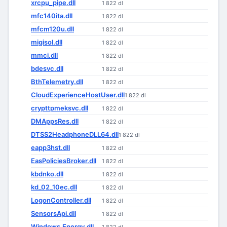
xrcpu_pipe.dll
1 822 dl
mfc140ita.dll
1 822 dl
mfcm120u.dll
1 822 dl
migisol.dll
1 822 dl
mmci.dll
1 822 dl
bdesvc.dll
1 822 dl
BthTelemetry.dll
1 822 dl
CloudExperienceHostUser.dll
1 822 dl
crypttpmeksvc.dll
1 822 dl
DMAppsRes.dll
1 822 dl
DTSS2HeadphoneDLL64.dll
1 822 dl
eapp3hst.dll
1 822 dl
EasPoliciesBroker.dll
1 822 dl
kbdnko.dll
1 822 dl
kd_02_10ec.dll
1 822 dl
LogonController.dll
1 822 dl
SensorsApi.dll
1 822 dl
Windows.Energy.dll