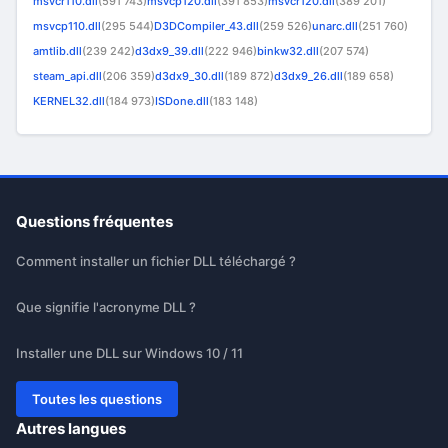
msvcr110.dll
(591 743)
msvcp120.dll
(391 853)
msvcr120.dll
(389 201)
msvcp110.dll
(295 544)
D3DCompiler_43.dll
(259 526)
unarc.dll
(251 760)
amtlib.dll
(239 242)
d3dx9_39.dll
(222 946)
binkw32.dll
(207 574)
steam_api.dll
(206 359)
d3dx9_30.dll
(189 872)
d3dx9_26.dll
(189 658)
KERNEL32.dll
(184 973)
ISDone.dll
(183 148)
Questions fréquentes
Comment installer un fichier DLL téléchargé ?
Que signifie l'acronyme DLL ?
Installer une DLL sur Windows 10 / 11
Toutes les questions
Autres langues