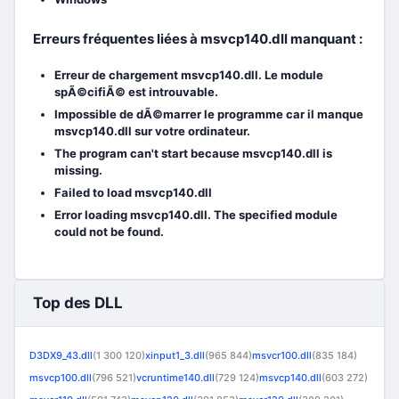
Erreurs fréquentes liées à msvcp140.dll manquant :
Erreur de chargement msvcp140.dll. Le module
spÃ©cifiÃ© est introuvable.
Impossible de dÃ©marrer le programme car il manque
msvcp140.dll sur votre ordinateur.
The program can't start because msvcp140.dll is
missing.
Failed to load msvcp140.dll
Error loading msvcp140.dll. The specified module
could not be found.
Top des DLL
D3DX9_43.dll
(1 300 120)
xinput1_3.dll
(965 844)
msvcr100.dll
(835 184)
msvcp100.dll
(796 521)
vcruntime140.dll
(729 124)
msvcp140.dll
(603 272)