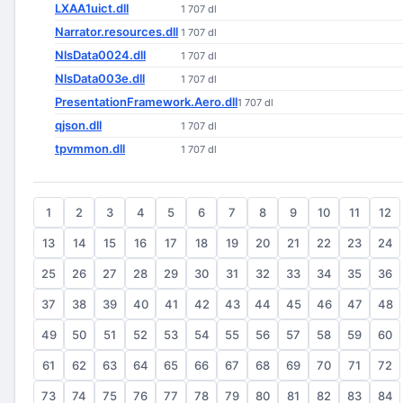
LXAA1uict.dll
1 707 dl
Narrator.resources.dll
1 707 dl
NlsData0024.dll
1 707 dl
NlsData003e.dll
1 707 dl
PresentationFramework.Aero.dll
1 707 dl
qjson.dll
1 707 dl
tpvmmon.dll
1 707 dl
1
2
3
4
5
6
7
8
9
10
11
12
13
14
15
16
17
18
19
20
21
22
23
24
25
26
27
28
29
30
31
32
33
34
35
36
37
38
39
40
41
42
43
44
45
46
47
48
49
50
51
52
53
54
55
56
57
58
59
60
61
62
63
64
65
66
67
68
69
70
71
72
73
74
75
76
77
78
79
80
81
82
83
84