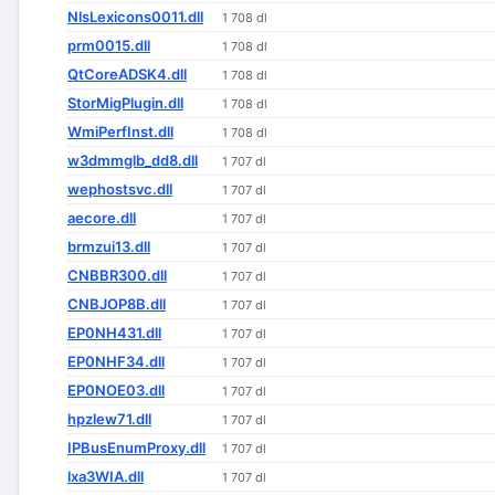
NlsLexicons0011.dll
1 708 dl
prm0015.dll
1 708 dl
QtCoreADSK4.dll
1 708 dl
StorMigPlugin.dll
1 708 dl
WmiPerfInst.dll
1 708 dl
w3dmmglb_dd8.dll
1 707 dl
wephostsvc.dll
1 707 dl
aecore.dll
1 707 dl
brmzui13.dll
1 707 dl
CNBBR300.dll
1 707 dl
CNBJOP8B.dll
1 707 dl
EP0NH431.dll
1 707 dl
EP0NHF34.dll
1 707 dl
EP0NOE03.dll
1 707 dl
hpzlew71.dll
1 707 dl
IPBusEnumProxy.dll
1 707 dl
lxa3WIA.dll
1 707 dl