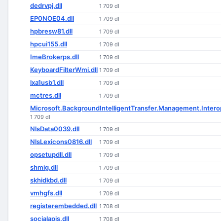
dedrvpj.dll
1 709 dl
EP0NOE04.dll
1 709 dl
hpbresw81.dll
1 709 dl
hpcui155.dll
1 709 dl
ImeBrokerps.dll
1 709 dl
KeyboardFilterWmi.dll
1 709 dl
lxa1usb1.dll
1 709 dl
mctres.dll
1 709 dl
Microsoft.BackgroundIntelligentTransfer.Management.Interop
1 709 dl
NlsData0039.dll
1 709 dl
NlsLexicons0816.dll
1 709 dl
opsetupdll.dll
1 709 dl
shmig.dll
1 709 dl
skhidkbd.dll
1 709 dl
vmhgfs.dll
1 709 dl
registerembedded.dll
1 708 dl
socialapis.dll
1 708 dl