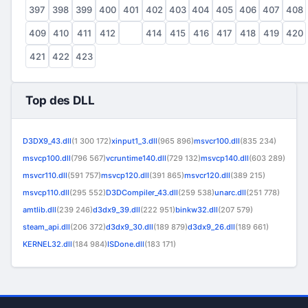
397
398
399
400
401
402
403
404
405
406
407
408
409
410
411
412
413
414
415
416
417
418
419
420
421
422
423
Top des DLL
D3DX9_43.dll
(1 300 172)
xinput1_3.dll
(965 896)
msvcr100.dll
(835 234)
msvcp100.dll
(796 567)
vcruntime140.dll
(729 132)
msvcp140.dll
(603 289)
msvcr110.dll
(591 757)
msvcp120.dll
(391 865)
msvcr120.dll
(389 215)
msvcp110.dll
(295 552)
D3DCompiler_43.dll
(259 538)
unarc.dll
(251 778)
amtlib.dll
(239 246)
d3dx9_39.dll
(222 951)
binkw32.dll
(207 579)
steam_api.dll
(206 372)
d3dx9_30.dll
(189 879)
d3dx9_26.dll
(189 661)
KERNEL32.dll
(184 984)
ISDone.dll
(183 171)