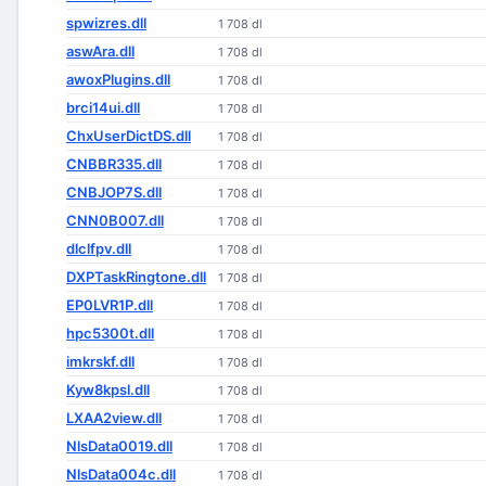
spwizres.dll
1 708 dl
aswAra.dll
1 708 dl
awoxPlugins.dll
1 708 dl
brci14ui.dll
1 708 dl
ChxUserDictDS.dll
1 708 dl
CNBBR335.dll
1 708 dl
CNBJOP7S.dll
1 708 dl
CNN0B007.dll
1 708 dl
dlclfpv.dll
1 708 dl
DXPTaskRingtone.dll
1 708 dl
EP0LVR1P.dll
1 708 dl
hpc5300t.dll
1 708 dl
imkrskf.dll
1 708 dl
Kyw8kpsl.dll
1 708 dl
LXAA2view.dll
1 708 dl
NlsData0019.dll
1 708 dl
NlsData004c.dll
1 708 dl