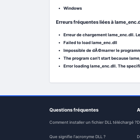
Windows
Erreurs fréquentes liées à lame_enc.
Erreur de chargement lame_enc.dll. L
Failed to load lame_enc.dll
Impossible de dÃ©marrer le programme
The program can't start because lame_
Error loading lame_enc.dll. The speci
Questions fréquentes
A
Comment installer un fichier DLL téléchargé ?
D
Que signifie l'acronyme DLL ?
D