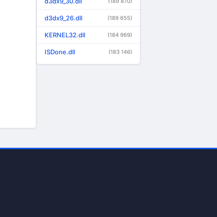
d3dx9_30.dll
(189 870)
d3dx9_26.dll
(189 655)
KERNEL32.dll
(184 969)
ISDone.dll
(183 146)