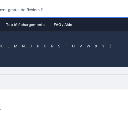
nt gratuit de fichiers DLL
Top téléchargements
FAQ / Aide
K
L
M
N
O
P
Q
R
S
T
U
V
W
X
Y
Z
y