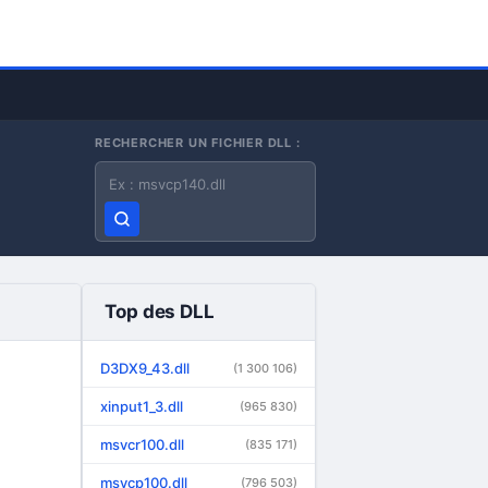
RECHERCHER UN FICHIER DLL :
Nom du fichier DLL
Top des DLL
D3DX9_43.dll
(1 300 106)
xinput1_3.dll
(965 830)
msvcr100.dll
(835 171)
msvcp100.dll
(796 503)