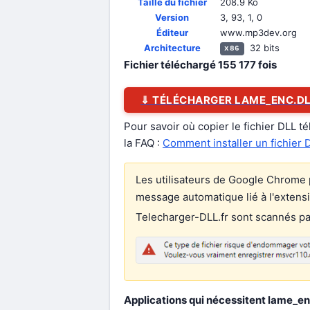
Taille du fichier
208.9 Ko
Version
3, 93, 1, 0
Éditeur
www.mp3dev.org
Architecture
32 bits
x86
Fichier téléchargé
155 177
fois
⇓ TÉLÉCHARGER LAME_ENC.D
Pour savoir où copier le fichier DLL t
la FAQ :
Comment installer un fichier 
Les utilisateurs de Google Chrome p
message automatique lié à l'extens
Telecharger-DLL.fr sont scannés par 
Applications qui nécessitent lame_enc