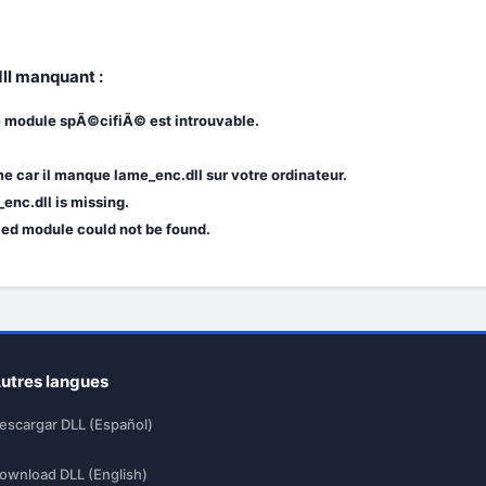
dll manquant :
e module spÃ©cifiÃ© est introuvable.
 car il manque lame_enc.dll sur votre ordinateur.
enc.dll is missing.
fied module could not be found.
utres langues
escargar DLL (Español)
ownload DLL (English)