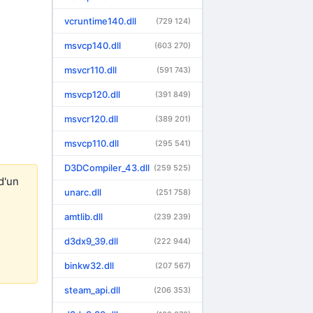
vcruntime140.dll
(729 124)
msvcp140.dll
(603 270)
msvcr110.dll
(591 743)
msvcp120.dll
(391 849)
msvcr120.dll
(389 201)
msvcp110.dll
(295 541)
D3DCompiler_43.dll
(259 525)
d'un
unarc.dll
(251 758)
amtlib.dll
(239 239)
d3dx9_39.dll
(222 944)
binkw32.dll
(207 567)
steam_api.dll
(206 353)