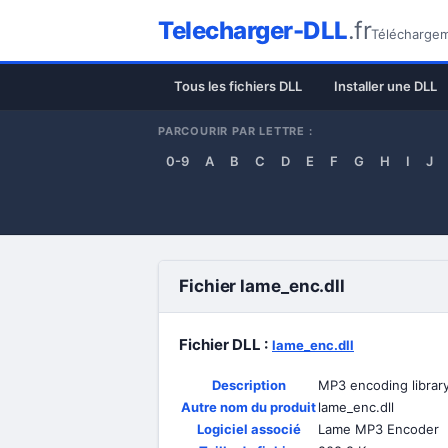
Telecharger-DLL
.fr
Téléchargeme
Tous les fichiers DLL
Installer une DLL
PARCOURIR PAR LETTRE :
0-9
A
B
C
D
E
F
G
H
I
J
Fichier lame_enc.dll
Fichier DLL :
lame_enc.dll
Description
MP3 encoding librar
Autre nom du produit
lame_enc.dll
Logiciel associé
Lame MP3 Encoder