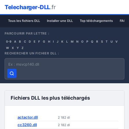
Telecharger-DLL
.fr
Tous les fichiers DLL
Installer une DLL
Top téléchargements
FAQ /
PARCOURIR PAR LETTRE :
0-9
A
B
C
D
E
F
G
H
I
J
K
L
M
N
O
P
Q
R
S
T
U
V
W
X
Y
Z
RECHERCHER UN FICHIER DLL :
Nom du fichier DLL
Fichiers DLL les plus téléchargés
actactor.dll
2 182 dl
cc3260.dll
2 182 dl