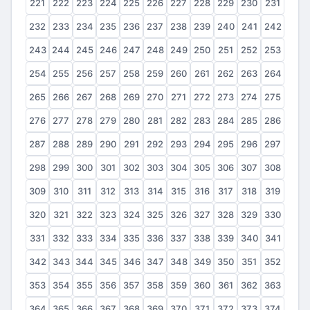
221
222
223
224
225
226
227
228
229
230
231
232
233
234
235
236
237
238
239
240
241
242
243
244
245
246
247
248
249
250
251
252
253
254
255
256
257
258
259
260
261
262
263
264
265
266
267
268
269
270
271
272
273
274
275
276
277
278
279
280
281
282
283
284
285
286
287
288
289
290
291
292
293
294
295
296
297
298
299
300
301
302
303
304
305
306
307
308
309
310
311
312
313
314
315
316
317
318
319
320
321
322
323
324
325
326
327
328
329
330
331
332
333
334
335
336
337
338
339
340
341
342
343
344
345
346
347
348
349
350
351
352
353
354
355
356
357
358
359
360
361
362
363
364
365
366
367
368
369
370
371
372
373
374