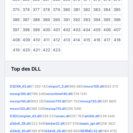
375
376
377
378
379
380
381
382
383
384
385
386
387
388
389
390
391
392
393
394
395
396
397
398
399
400
401
402
403
404
405
406
407
408
409
410
411
412
413
414
415
416
417
418
419
420
421
422
423
Top des DLL
D3DX9_43.dll
(1 300 142)
xinput1_3.dll
(965 865)
msvcr100.dll
(835 211)
msvcp100.dll
(796 546)
vcruntime140.dll
(729 125)
msvcp140.dll
(603 283)
msvcr110.dll
(591 752)
msvcp120.dll
(391 860)
msvcr120.dll
(389 209)
msvcp110.dll
(295 549)
D3DCompiler_43.dll
(259 531)
unarc.dll
(251 763)
amtlib.dll
(239 244)
d3dx9_39.dll
(222 949)
binkw32.dll
(207 574)
steam_api.dll
(206 362)
d3dx9_30.dll
(189 876)
d3dx9_26.dll
(189 660)
KERNEL32.dll
(184 975)