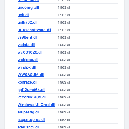
1 963 dl
undomgr.dll
1 963 dl
unif.dll
1 963 dl
unlha32.dll
1 963 dl
ut_usesoftware.dll
1 963 dl
vs98ent.dll
1 963 dl
vsdata.dll
1 963 dl
wc001026.dll
1 963 dl
webjpeg.dll
1 963 dl
windpx.dll
1 963 dl
WW9ASUM.dll
1 963 dl
xphraze.dll
1 963 dl
igd12umd64.dll
1 963 dl
vccorlib140d.dll
1 963 dl
Windows.UI.Cred.dll
1 963 dl
a16pasdg.dll
1 962 dl
acqsetupres.dll
1 962 dl
adv01nt5.dll
1 962 dl