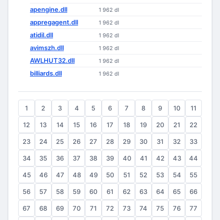
apengine.dll
1 962 dl
appregagent.dll
1 962 dl
atidil.dll
1 962 dl
avimszh.dll
1 962 dl
AWLHUT32.dll
1 962 dl
billiards.dll
1 962 dl
1
2
3
4
5
6
7
8
9
10
11
12
13
14
15
16
17
18
19
20
21
22
23
24
25
26
27
28
29
30
31
32
33
34
35
36
37
38
39
40
41
42
43
44
45
46
47
48
49
50
51
52
53
54
55
56
57
58
59
60
61
62
63
64
65
66
67
68
69
70
71
72
73
74
75
76
77