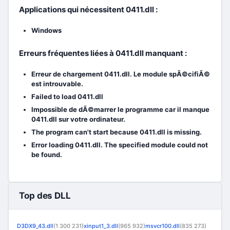
Applications qui nécessitent 0411.dll :
Windows
Erreurs fréquentes liées à 0411.dll manquant :
Erreur de chargement 0411.dll. Le module spÃ©cifiÃ©
est introuvable.
Failed to load 0411.dll
Impossible de dÃ©marrer le programme car il manque
0411.dll sur votre ordinateur.
The program can't start because 0411.dll is missing.
Error loading 0411.dll. The specified module could not
be found.
Top des DLL
D3DX9_43.dll
(1 300 231)
xinput1_3.dll
(965 932)
msvcr100.dll
(835 273)