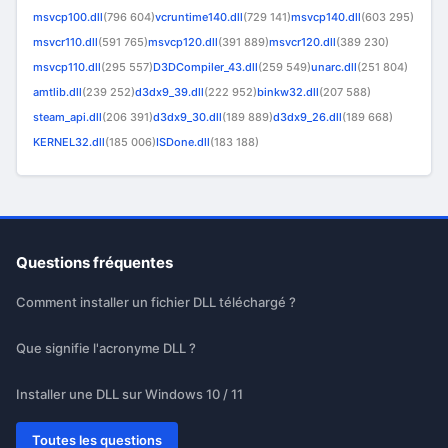
msvcp100.dll
(796 604)
vcruntime140.dll
(729 141)
msvcp140.dll
(603 295)
msvcr110.dll
(591 765)
msvcp120.dll
(391 889)
msvcr120.dll
(389 230)
msvcp110.dll
(295 557)
D3DCompiler_43.dll
(259 549)
unarc.dll
(251 804)
amtlib.dll
(239 252)
d3dx9_39.dll
(222 952)
binkw32.dll
(207 588)
steam_api.dll
(206 391)
d3dx9_30.dll
(189 889)
d3dx9_26.dll
(189 668)
KERNEL32.dll
(185 006)
ISDone.dll
(183 188)
Questions fréquentes
Comment installer un fichier DLL téléchargé ?
Que signifie l'acronyme DLL ?
Installer une DLL sur Windows 10 / 11
Toutes les questions