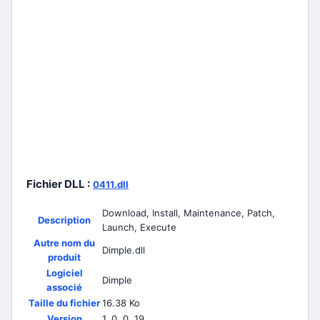
Fichier DLL :
0411.dll
Download, Install, Maintenance, Patch,
Description
Launch, Execute
Autre nom du
Dimple.dll
produit
Logiciel
Dimple
associé
Taille du fichier
16.38 Ko
Version
1, 0, 0, 19