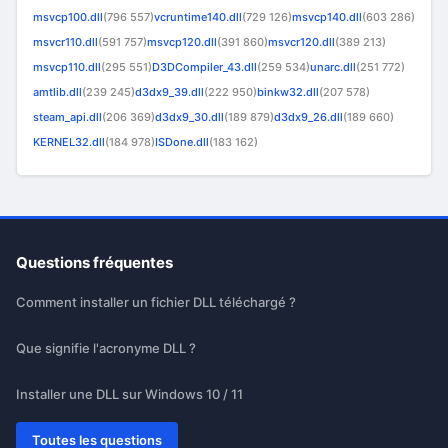
msvcp100.dll
(796 557)
vcruntime140.dll
(729 126)
msvcp140.dll
(603 286)
msvcr110.dll
(591 757)
msvcp120.dll
(391 860)
msvcr120.dll
(389 213)
msvcp110.dll
(295 551)
D3DCompiler_43.dll
(259 534)
unarc.dll
(251 772)
amtlib.dll
(239 245)
d3dx9_39.dll
(222 950)
binkw32.dll
(207 578)
steam_api.dll
(206 369)
d3dx9_30.dll
(189 879)
d3dx9_26.dll
(189 660)
KERNEL32.dll
(184 978)
ISDone.dll
(183 162)
Questions fréquentes
Comment installer un fichier DLL téléchargé ?
Que signifie l'acronyme DLL ?
Installer une DLL sur Windows 10 / 11
Toutes les questions