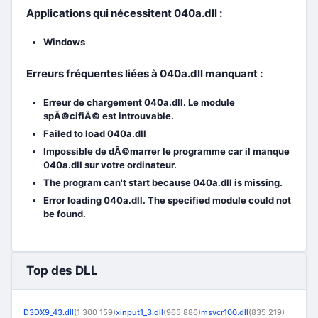
Applications qui nécessitent 040a.dll :
Windows
Erreurs fréquentes liées à 040a.dll manquant :
Erreur de chargement 040a.dll. Le module
spÃ©cifiÃ© est introuvable.
Failed to load 040a.dll
Impossible de dÃ©marrer le programme car il manque
040a.dll sur votre ordinateur.
The program can't start because 040a.dll is missing.
Error loading 040a.dll. The specified module could not
be found.
Top des DLL
D3DX9_43.dll
(1 300 159)
xinput1_3.dll
(965 886)
msvcr100.dll
(835 219)