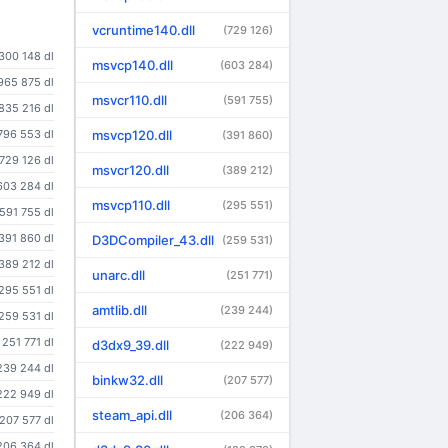
vcruntime140.dll
(729 126)
 300 148 dl
msvcp140.dll
(603 284)
965 875 dl
msvcr110.dll
(591 755)
835 216 dl
796 553 dl
msvcp120.dll
(391 860)
729 126 dl
msvcr120.dll
(389 212)
603 284 dl
msvcp110.dll
(295 551)
591 755 dl
391 860 dl
D3DCompiler_43.dll
(259 531)
389 212 dl
unarc.dll
(251 771)
295 551 dl
amtlib.dll
(239 244)
259 531 dl
251 771 dl
d3dx9_39.dll
(222 949)
239 244 dl
binkw32.dll
(207 577)
222 949 dl
steam_api.dll
(206 364)
207 577 dl
206 364 dl