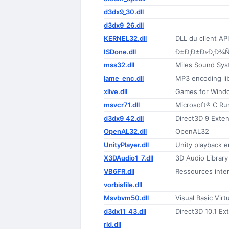
d3dx9_30.dll
d3dx9_26.dll
KERNEL32.dll
DLL du client A
ISDone.dll
mss32.dll
Miles Sound Sy
lame_enc.dll
MP3 encoding li
xlive.dll
Games for Windo
msvcr71.dll
Microsoft® C Run
d3dx9_42.dll
Direct3D 9 Exte
OpenAL32.dll
OpenAL32
UnityPlayer.dll
Unity playback e
X3DAudio1_7.dll
3D Audio Library
VB6FR.dll
Ressources inter
vorbisfile.dll
Msvbvm50.dll
Visual Basic Vir
d3dx11_43.dll
Direct3D 10.1 Ex
rld.dll