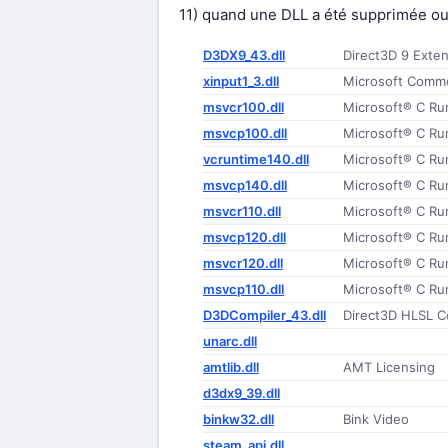
11) quand une DLL a été supprimée o
D3DX9_43.dll
Direct3D 9 Exte
xinput1_3.dll
Microsoft Commo
msvcr100.dll
Microsoft® C Run
msvcp100.dll
Microsoft® C Run
vcruntime140.dll
Microsoft® C Run
msvcp140.dll
Microsoft® C Run
msvcr110.dll
Microsoft® C Run
msvcp120.dll
Microsoft® C Run
msvcr120.dll
Microsoft® C Run
msvcp110.dll
Microsoft® C Run
D3DCompiler_43.dll
Direct3D HLSL C
unarc.dll
amtlib.dll
AMT Licensing
d3dx9_39.dll
binkw32.dll
Bink Video
steam_api.dll