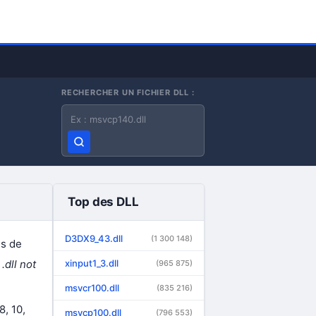
RECHERCHER UN FICHIER DLL :
Nom du fichier DLL
Top des DLL
D3DX9_43.dll
(1 300 148)
s de
 .dll not
xinput1_3.dll
(965 875)
msvcr100.dll
(835 216)
8, 10,
msvcp100.dll
(796 553)