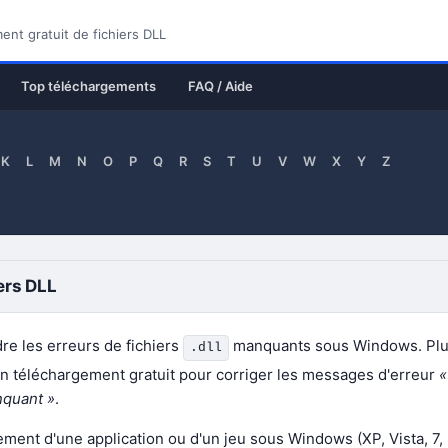
nt gratuit de fichiers DLL
Top téléchargements
FAQ / Aide
K
L
M
N
O
P
Q
R
S
T
U
V
W
X
Y
Z
ers DLL
re les erreurs de fichiers
manquants sous Windows. Plu
.dll
en téléchargement gratuit pour corriger les messages d'erreur
«
nquant »
.
ement d'une application ou d'un jeu sous Windows (XP, Vista, 7, 