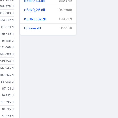
d3dx9_30.dll
(189 878)
189 878 dl
d3dx9_26.dll
(189 660)
189 660 dl
KERNEL32.dll
(184 977)
184 977 dl
183 161 dl
ISDone.dll
(183 161)
159 819 dl
155 186 dl
151 068 dl
147 083 dl
143 154 dl
137 036 dl
100 766 dl
88 083 dl
87 101 dl
86 812 dl
85 335 dl
81 715 dl
75 679 dl