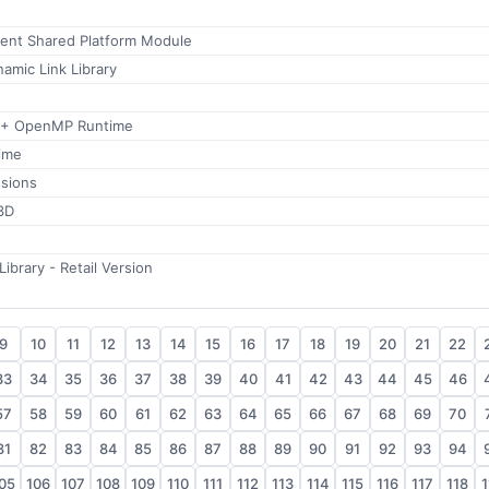
ient Shared Platform Module
amic Link Library
++ OpenMP Runtime
time
nsions
3D
brary - Retail Version
9
10
11
12
13
14
15
16
17
18
19
20
21
22
33
34
35
36
37
38
39
40
41
42
43
44
45
46
57
58
59
60
61
62
63
64
65
66
67
68
69
70
81
82
83
84
85
86
87
88
89
90
91
92
93
94
05
106
107
108
109
110
111
112
113
114
115
116
117
118
1