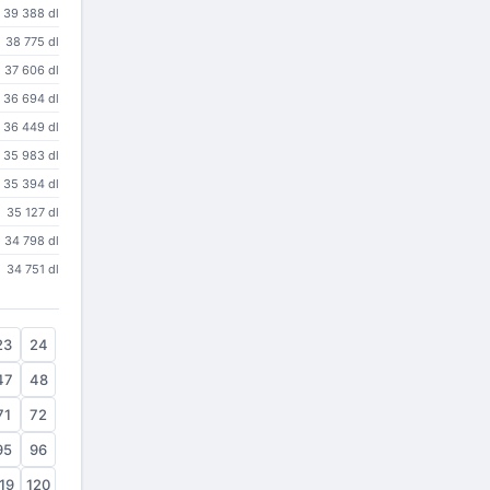
39 388 dl
38 775 dl
37 606 dl
36 694 dl
36 449 dl
35 983 dl
35 394 dl
35 127 dl
34 798 dl
34 751 dl
23
24
47
48
71
72
95
96
19
120