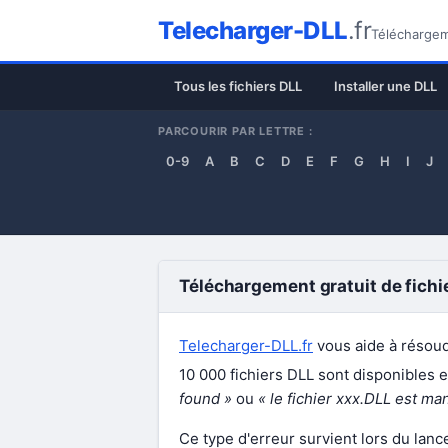
Telecharger-DLL
.fr
Téléchargeme
Tous les fichiers DLL
Installer une DLL
PARCOURIR PAR LETTRE :
0-9
A
B
C
D
E
F
G
H
I
J
Téléchargement gratuit de fichi
Telecharger-DLL.fr
vous aide à résoud
10 000 fichiers DLL sont disponibles 
found »
ou
« le fichier xxx.DLL est ma
Ce type d'erreur survient lors du lanc