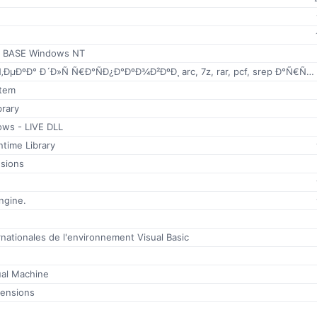
PI BASE Windows NT
Ð±Ð¸Ð±Ð»Ð¸Ð¾Ñ‚ÐµÐºÐ° Ð´Ð»Ñ Ñ€Ð°ÑÐ¿Ð°ÐºÐ¾Ð²ÐºÐ¸ arc, 7z, rar, pcf, srep Ð°Ñ€Ñ…Ð¸Ð²Ð¾Ð² Ð² InnoSetup
stem
brary
ws - LIVE DLL
time Library
nsions
ngine.
nationales de l'environnement Visual Basic
tual Machine
tensions