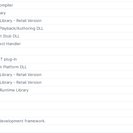
ompiler
rary
brary - Retail Version
layback/Authoring DLL
t Stub DLL
ct Handler
T plug-in
n Platform DLL
brary - Retail Version
brary - Retail Version
Runtime Library
 development framework.