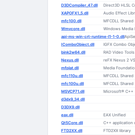
D3DCompiler_47.dll
Direct3D HLSL C
XAPOFX1_5.dll
Audio Effect Lib
mfc100.dll
MFCDLL Shared Li
Wmvcore.dll
Windows Media P
api-ms-win-crt-runtime-l1-1-0.dll
ApiSe
IComboObject.dll
IGFX Combo Obje
bink2w64.dll
RAD Video Tools
Nexus.dll
reFX Nexus 2 VS
mfplat.dll
Media Foundatio
mfc110u.dll
MFCDLL Shared Li
mfc100u.dll
MFCDLL Shared Li
MSVCP71.dll
Microsoft® C++ 
d3dx9_34.dll
D3DX9.dll
eax.dll
EAX Unified
Qt5Core.dll
C++ application
FTD2XX.dll
FTD2XX library