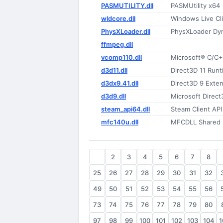
PASMUTILITY.dll
PASMUtility x64
wldcore.dll
Windows Live Cl
PhysXLoader.dll
PhysXLoader Dyn
ffmpeg.dll
vcomp110.dll
Microsoft® C/C
d3d11.dll
Direct3D 11 Run
d3dx9_41.dll
Direct3D 9 Exte
d3d9.dll
Microsoft Direct
steam_api64.dll
Steam Client API
mfc140u.dll
MFCDLL Shared Li
1
2
3
4
5
6
7
8
25
26
27
28
29
30
31
32
49
50
51
52
53
54
55
56
73
74
75
76
77
78
79
80
97
98
99
100
101
102
103
104
1